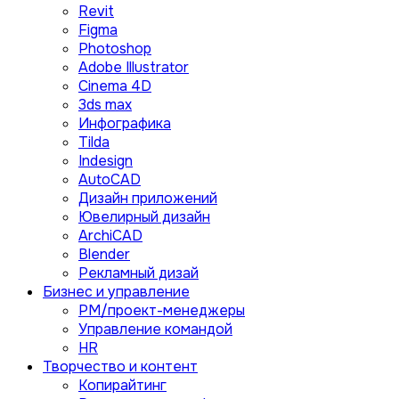
Revit
Figma
Photoshop
Adobe Illustrator
Сinema 4D
3ds max
Инфографика
Tilda
Indesign
AutoCAD
Дизайн приложений
Ювелирный дизайн
ArchiCAD
Blender
Рекламный дизай
Бизнес и управление
PM/проект-менеджеры
Управление командой
HR
Творчество и контент
Копирайтинг