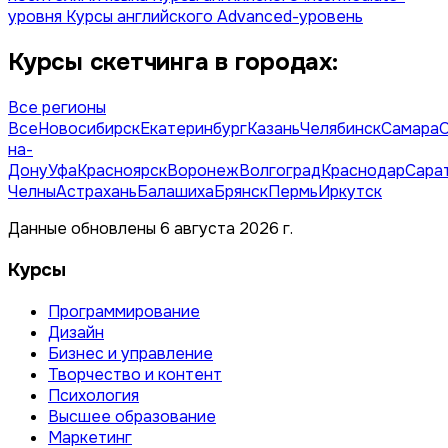
уровня
Курсы английского Advanced-уровень
Курсы скетчинга в городах:
Все регионы
Все
Новосибирск
Екатеринбург
Казань
Челябинск
Самара
на-
Дону
Уфа
Красноярск
Воронеж
Волгоград
Краснодар
Сара
Челны
Астрахань
Балашиха
Брянск
Пермь
Иркутск
Данные обновлены 6 августа 2026 г.
Курсы
Программирование
Дизайн
Бизнес и управление
Творчество и контент
Психология
Высшее образование
Маркетинг