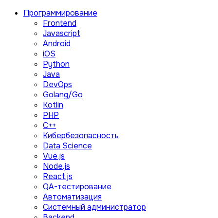
Программирование
Frontend
Javascript
Android
iOS
Python
Java
DevOps
Golang/Go
Kotlin
PHP
C++
Кибербезопасность
Data Science
Vue.js
Node.js
React.js
QA-тестирование
Автоматизация
Системный администратор
Backend