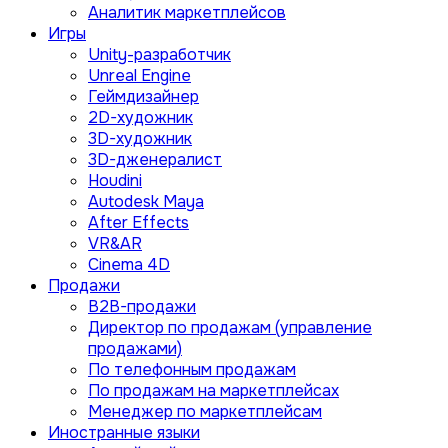
Аналитик маркетплейсов
Игры
Unity-разработчик
Unreal Engine
Геймдизайнер
2D-художник
3D-художник
3D-дженералист
Houdini
Autodesk Maya
After Effects
VR&AR
Cinema 4D
Продажи
B2B-продажи
Директор по продажам (управление
продажами)
По телефонным продажам
По продажам на маркетплейсах
Менеджер по маркетплейсам
Иностранные языки