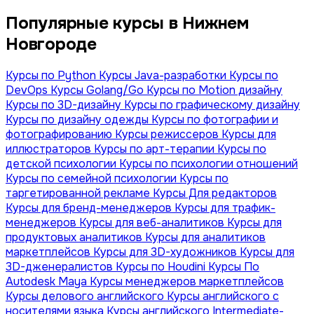
Популярные курсы в Нижнем
Новгороде
Курсы по Python
Курсы Java-разработки
Курсы по
DevOps
Курсы Golang/Go
Курсы по Motion дизайну
Курсы по 3D-дизайну
Курсы по графическому дизайну
Курсы по дизайну одежды
Курсы по фотографии и
фотографированию
Курсы режиссеров
Курсы для
иллюстраторов
Курсы по арт-терапии
Курсы по
детской психологии
Курсы по психологии отношений
Курсы по семейной психологии
Курсы по
таргетированной рекламе
Курсы Для редакторов
Курсы для бренд-менеджеров
Курсы для трафик-
менеджеров
Курсы для веб-аналитиков
Курсы для
продуктовых аналитиков
Курсы для аналитиков
маркетплейсов
Курсы для 3D-художников
Курсы для
3D-дженералистов
Курсы по Houdini
Курсы По
Autodesk Maya
Курсы менеджеров маркетплейсов
Курсы делового английского
Курсы английского с
носителями языка
Курсы английского Intermediate-