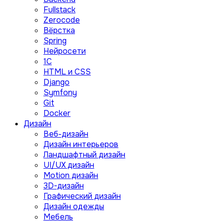
Fullstack
Zerocode
Вёрстка
Spring
Нейросети
1C
HTML и CSS
Django
Symfony
Git
Docker
Дизайн
Веб-дизайн
Дизайн интерьеров
Ландшафтный дизайн
UI/UX дизайн
Motion дизайн
3D-дизайн
Графический дизайн
Дизайн одежды
Мебель