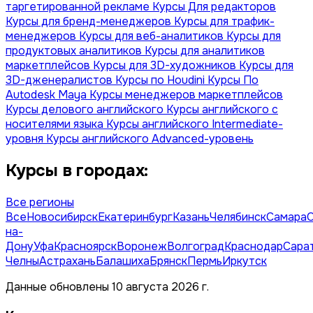
таргетированной рекламе
Курсы Для редакторов
Курсы для бренд-менеджеров
Курсы для трафик-
менеджеров
Курсы для веб-аналитиков
Курсы для
продуктовых аналитиков
Курсы для аналитиков
маркетплейсов
Курсы для 3D-художников
Курсы для
3D-дженералистов
Курсы по Houdini
Курсы По
Autodesk Maya
Курсы менеджеров маркетплейсов
Курсы делового английского
Курсы английского с
носителями языка
Курсы английского Intermediate-
уровня
Курсы английского Advanced-уровень
Курсы в городах:
Все регионы
Все
Новосибирск
Екатеринбург
Казань
Челябинск
Самара
на-
Дону
Уфа
Красноярск
Воронеж
Волгоград
Краснодар
Сара
Челны
Астрахань
Балашиха
Брянск
Пермь
Иркутск
Данные обновлены 10 августа 2026 г.