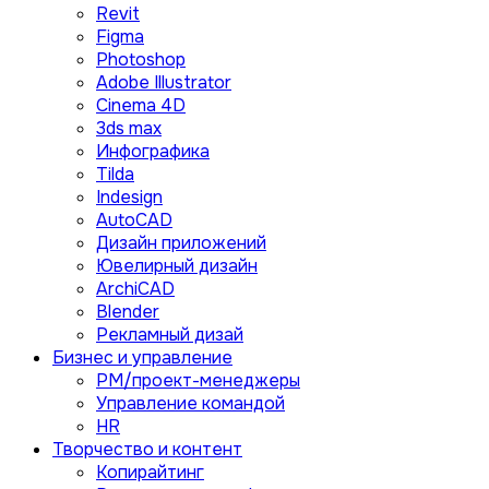
Revit
Figma
Photoshop
Adobe Illustrator
Сinema 4D
3ds max
Инфографика
Tilda
Indesign
AutoCAD
Дизайн приложений
Ювелирный дизайн
ArchiCAD
Blender
Рекламный дизай
Бизнес и управление
PM/проект-менеджеры
Управление командой
HR
Творчество и контент
Копирайтинг