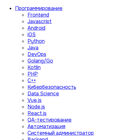
Программирование
Frontend
Javascript
Android
iOS
Python
Java
DevOps
Golang/Go
Kotlin
PHP
C++
Кибербезопасность
Data Science
Vue.js
Node.js
React.js
QA-тестирование
Автоматизация
Системный администратор
Backend