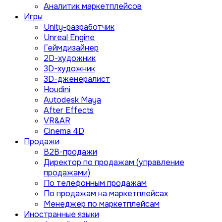
Аналитик маркетплейсов
Игры
Unity-разработчик
Unreal Engine
Геймдизайнер
2D-художник
3D-художник
3D-дженералист
Houdini
Autodesk Maya
After Effects
VR&AR
Cinema 4D
Продажи
B2B-продажи
Директор по продажам (управление
продажами)
По телефонным продажам
По продажам на маркетплейсах
Менеджер по маркетплейсам
Иностранные языки