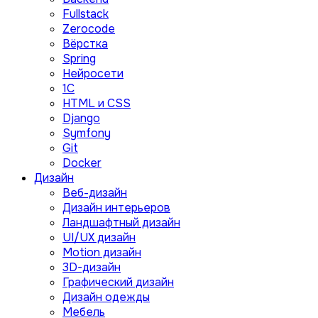
Fullstack
Zerocode
Вёрстка
Spring
Нейросети
1C
HTML и CSS
Django
Symfony
Git
Docker
Дизайн
Веб-дизайн
Дизайн интерьеров
Ландшафтный дизайн
UI/UX дизайн
Motion дизайн
3D-дизайн
Графический дизайн
Дизайн одежды
Мебель