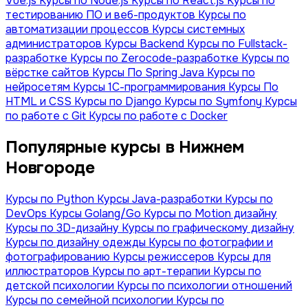
Vue.js
Курсы по Node.js
Курсы по React.js
Курсы по
тестированию ПО и веб-продуктов
Курсы по
автоматизации процессов
Курсы системных
администраторов
Курсы Backend
Курсы по Fullstack-
разработке
Курсы по Zerocode-разработке
Курсы по
вёрстке сайтов
Курсы По Spring Java
Курсы по
нейросетям
Курсы 1С-программирования
Курсы По
HTML и CSS
Курсы по Django
Курсы по Symfony
Курсы
по работе с Git
Курсы по работе с Docker
Популярные курсы в Нижнем
Новгороде
Курсы по Python
Курсы Java-разработки
Курсы по
DevOps
Курсы Golang/Go
Курсы по Motion дизайну
Курсы по 3D-дизайну
Курсы по графическому дизайну
Курсы по дизайну одежды
Курсы по фотографии и
фотографированию
Курсы режиссеров
Курсы для
иллюстраторов
Курсы по арт-терапии
Курсы по
детской психологии
Курсы по психологии отношений
Курсы по семейной психологии
Курсы по