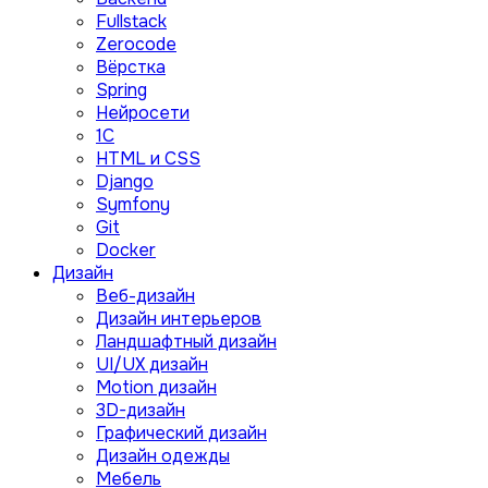
Fullstack
Zerocode
Вёрстка
Spring
Нейросети
1C
HTML и CSS
Django
Symfony
Git
Docker
Дизайн
Веб-дизайн
Дизайн интерьеров
Ландшафтный дизайн
UI/UX дизайн
Motion дизайн
3D-дизайн
Графический дизайн
Дизайн одежды
Мебель