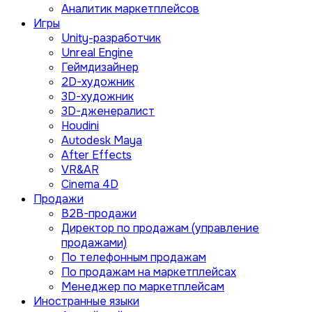
Аналитик маркетплейсов
Игры
Unity-разработчик
Unreal Engine
Геймдизайнер
2D-художник
3D-художник
3D-дженералист
Houdini
Autodesk Maya
After Effects
VR&AR
Cinema 4D
Продажи
B2B-продажи
Директор по продажам (управление
продажами)
По телефонным продажам
По продажам на маркетплейсах
Менеджер по маркетплейсам
Иностранные языки