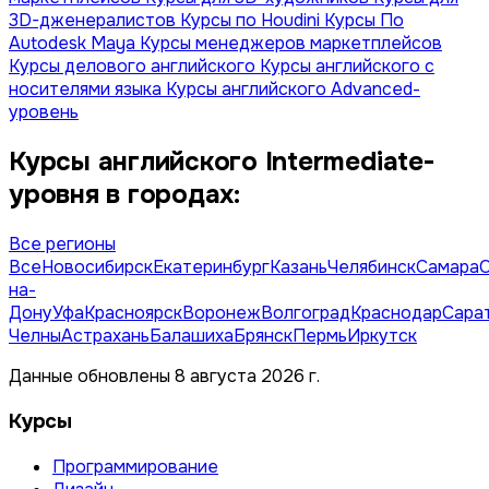
3D-дженералистов
Курсы по Houdini
Курсы По
Autodesk Maya
Курсы менеджеров маркетплейсов
Курсы делового английского
Курсы английского с
носителями языка
Курсы английского Advanced-
уровень
Курсы английского Intermediate-
уровня в городах:
Все регионы
Все
Новосибирск
Екатеринбург
Казань
Челябинск
Самара
на-
Дону
Уфа
Красноярск
Воронеж
Волгоград
Краснодар
Сара
Челны
Астрахань
Балашиха
Брянск
Пермь
Иркутск
Данные обновлены 8 августа 2026 г.
Курсы
Программирование