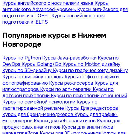
Курсы английского с носителями языка
Курсы
английского Advanced-уровень
Курсы ангийского для
подготовки к TOEFL
Курсы английского для
подготовки к IELTS
Популярные курсы в Нижнем
Новгороде
Курсы по Python
Курсы Java-разработки
Курсы по
DevOps
Курсы Golang/Go
Курсы по Motion дизайну
Курсы по 3D-дизайну
Курсы по графическому дизайну
Курсы по дизайну одежды
Курсы по фотографии и
фотографированию
Курсы режиссеров
Курсы для
иллюстраторов
Курсы по арт-терапии
Курсы по
детской психологии
Курсы по психологии отношений
Курсы по семейной психологии
Курсы по
таргетированной рекламе
Курсы Для редакторов
Курсы для бренд-менеджеров
Курсы для трафик-
менеджеров
Курсы для веб-аналитиков
Курсы для
продуктовых аналитиков
Курсы для аналитиков
маркетплейсов
Курсы для 3D-художников
Курсы для