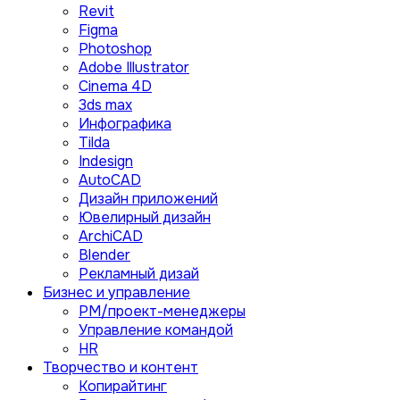
Revit
Figma
Photoshop
Adobe Illustrator
Сinema 4D
3ds max
Инфографика
Tilda
Indesign
AutoCAD
Дизайн приложений
Ювелирный дизайн
ArchiCAD
Blender
Рекламный дизай
Бизнес и управление
PM/проект-менеджеры
Управление командой
HR
Творчество и контент
Копирайтинг