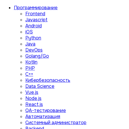
Программирование
Frontend
Javascript
Android
iOS
Python
Java
DevOps
Golang/Go
Kotlin
PHP
C++
Кибербезопасность
Data Science
Vue.js
Node.js
React.js
QA-тестирование
Автоматизация
Системный администратор
Backend