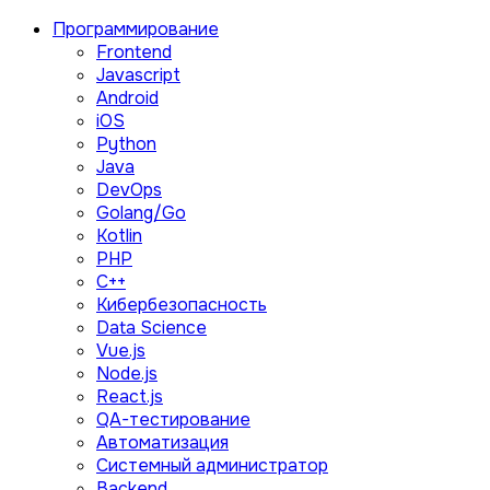
Программирование
Frontend
Javascript
Android
iOS
Python
Java
DevOps
Golang/Go
Kotlin
PHP
C++
Кибербезопасность
Data Science
Vue.js
Node.js
React.js
QA-тестирование
Автоматизация
Системный администратор
Backend