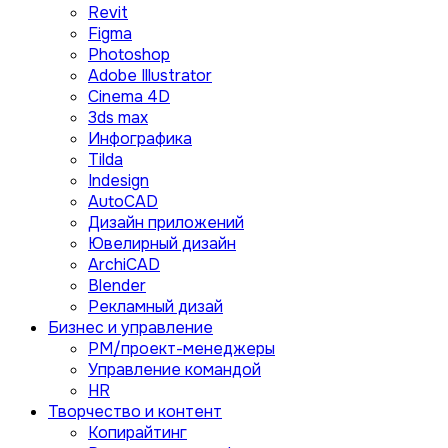
Revit
Figma
Photoshop
Adobe Illustrator
Сinema 4D
3ds max
Инфографика
Tilda
Indesign
AutoCAD
Дизайн приложений
Ювелирный дизайн
ArchiCAD
Blender
Рекламный дизай
Бизнес и управление
PM/проект-менеджеры
Управление командой
HR
Творчество и контент
Копирайтинг