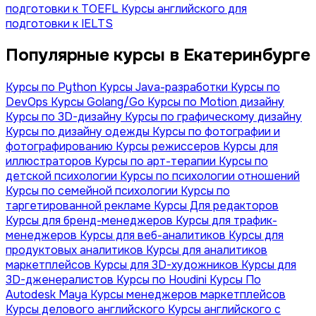
подготовки к TOEFL
Курсы английского для
подготовки к IELTS
Популярные курсы в Екатеринбурге
Курсы по Python
Курсы Java-разработки
Курсы по
DevOps
Курсы Golang/Go
Курсы по Motion дизайну
Курсы по 3D-дизайну
Курсы по графическому дизайну
Курсы по дизайну одежды
Курсы по фотографии и
фотографированию
Курсы режиссеров
Курсы для
иллюстраторов
Курсы по арт-терапии
Курсы по
детской психологии
Курсы по психологии отношений
Курсы по семейной психологии
Курсы по
таргетированной рекламе
Курсы Для редакторов
Курсы для бренд-менеджеров
Курсы для трафик-
менеджеров
Курсы для веб-аналитиков
Курсы для
продуктовых аналитиков
Курсы для аналитиков
маркетплейсов
Курсы для 3D-художников
Курсы для
3D-дженералистов
Курсы по Houdini
Курсы По
Autodesk Maya
Курсы менеджеров маркетплейсов
Курсы делового английского
Курсы английского с