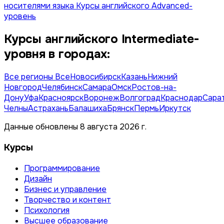
носителями языка
Курсы английского Advanced-
уровень
Курсы английского Intermediate-
уровня в городах:
Все регионы
Все
Новосибирск
Казань
Нижний
Новгород
Челябинск
Самара
Омск
Ростов-на-
Дону
Уфа
Красноярск
Воронеж
Волгоград
Краснодар
Сара
Челны
Астрахань
Балашиха
Брянск
Пермь
Иркутск
Данные обновлены 8 августа 2026 г.
Курсы
Программирование
Дизайн
Бизнес и управление
Творчество и контент
Психология
Высшее образование