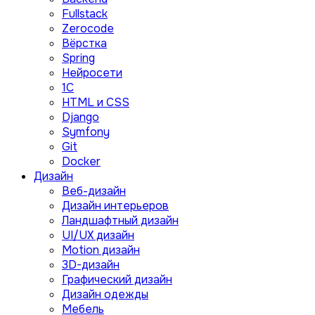
Fullstack
Zerocode
Вёрстка
Spring
Нейросети
1C
HTML и CSS
Django
Symfony
Git
Docker
Дизайн
Веб-дизайн
Дизайн интерьеров
Ландшафтный дизайн
UI/UX дизайн
Motion дизайн
3D-дизайн
Графический дизайн
Дизайн одежды
Мебель