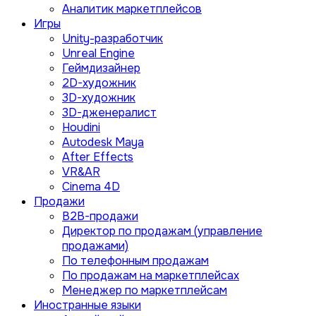
Аналитик маркетплейсов
Игры
Unity-разработчик
Unreal Engine
Геймдизайнер
2D-художник
3D-художник
3D-дженералист
Houdini
Autodesk Maya
After Effects
VR&AR
Cinema 4D
Продажи
B2B-продажи
Директор по продажам (управление
продажами)
По телефонным продажам
По продажам на маркетплейсах
Менеджер по маркетплейсам
Иностранные языки