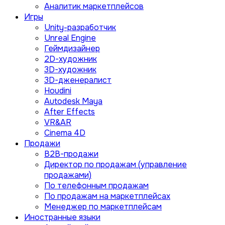
Аналитик маркетплейсов
Игры
Unity-разработчик
Unreal Engine
Геймдизайнер
2D-художник
3D-художник
3D-дженералист
Houdini
Autodesk Maya
After Effects
VR&AR
Cinema 4D
Продажи
B2B-продажи
Директор по продажам (управление
продажами)
По телефонным продажам
По продажам на маркетплейсах
Менеджер по маркетплейсам
Иностранные языки