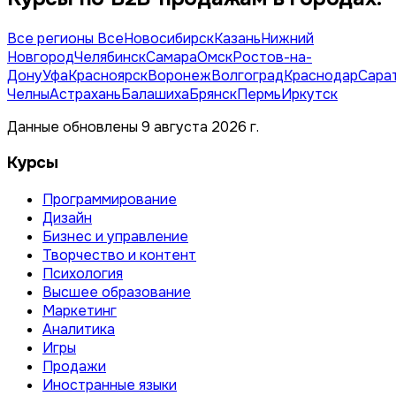
Все регионы
Все
Новосибирск
Казань
Нижний
Новгород
Челябинск
Самара
Омск
Ростов-на-
Дону
Уфа
Красноярск
Воронеж
Волгоград
Краснодар
Сара
Челны
Астрахань
Балашиха
Брянск
Пермь
Иркутск
Данные обновлены 9 августа 2026 г.
Курсы
Программирование
Дизайн
Бизнес и управление
Творчество и контент
Психология
Высшее образование
Маркетинг
Аналитика
Игры
Продажи
Иностранные языки