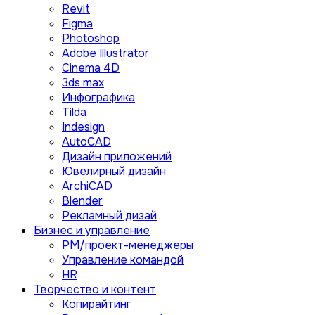
Revit
Figma
Photoshop
Adobe Illustrator
Сinema 4D
3ds max
Инфографика
Tilda
Indesign
AutoCAD
Дизайн приложений
Ювелирный дизайн
ArchiCAD
Blender
Рекламный дизай
Бизнес и управление
PM/проект-менеджеры
Управление командой
HR
Творчество и контент
Копирайтинг