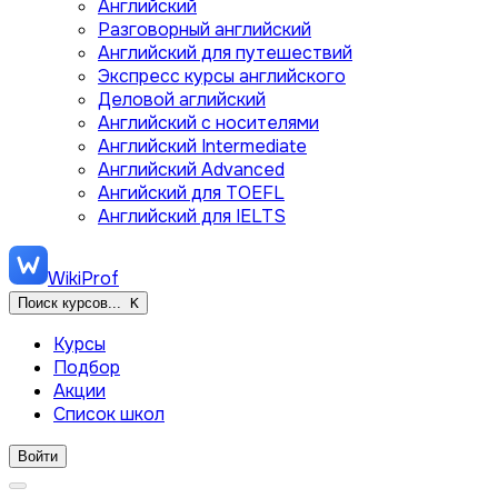
Английский
Разговорный английский
Английский для путешествий
Экспресс курсы английского
Деловой аглийский
Английский с носителями
Английский Intermediate
Английский Advanced
Ангийский для TOEFL
Английский для IELTS
WikiProf
Поиск курсов...
K
Курсы
Подбор
Акции
Список школ
Войти