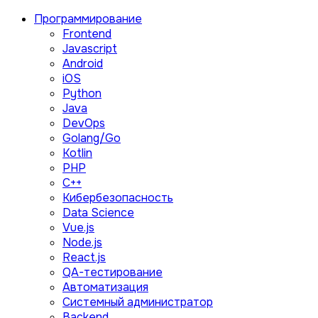
Программирование
Frontend
Javascript
Android
iOS
Python
Java
DevOps
Golang/Go
Kotlin
PHP
C++
Кибербезопасность
Data Science
Vue.js
Node.js
React.js
QA-тестирование
Автоматизация
Системный администратор
Backend