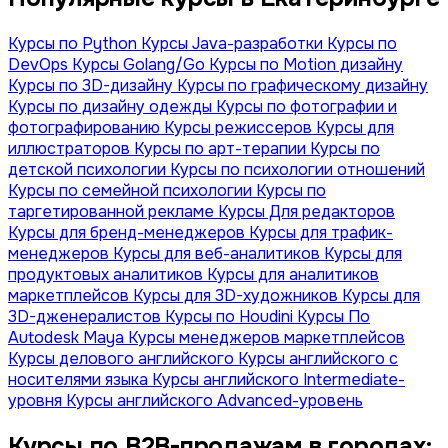
Курсы по Python
Курсы Java-разработки
Курсы по
DevOps
Курсы Golang/Go
Курсы по Motion дизайну
Курсы по 3D-дизайну
Курсы по графическому дизайну
Курсы по дизайну одежды
Курсы по фотографии и
фотографированию
Курсы режиссеров
Курсы для
иллюстраторов
Курсы по арт-терапии
Курсы по
детской психологии
Курсы по психологии отношений
Курсы по семейной психологии
Курсы по
таргетированной рекламе
Курсы Для редакторов
Курсы для бренд-менеджеров
Курсы для трафик-
менеджеров
Курсы для веб-аналитиков
Курсы для
продуктовых аналитиков
Курсы для аналитиков
маркетплейсов
Курсы для 3D-художников
Курсы для
3D-дженералистов
Курсы по Houdini
Курсы По
Autodesk Maya
Курсы менеджеров маркетплейсов
Курсы делового английского
Курсы английского с
носителями языка
Курсы английского Intermediate-
уровня
Курсы английского Advanced-уровень
Курсы по B2B-продажам в городах: