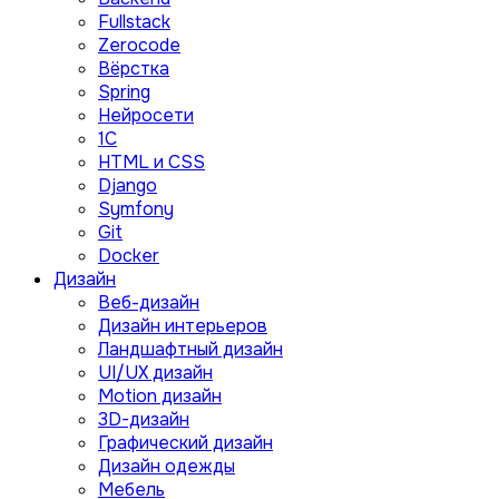
Fullstack
Zerocode
Вёрстка
Spring
Нейросети
1C
HTML и CSS
Django
Symfony
Git
Docker
Дизайн
Веб-дизайн
Дизайн интерьеров
Ландшафтный дизайн
UI/UX дизайн
Motion дизайн
3D-дизайн
Графический дизайн
Дизайн одежды
Мебель