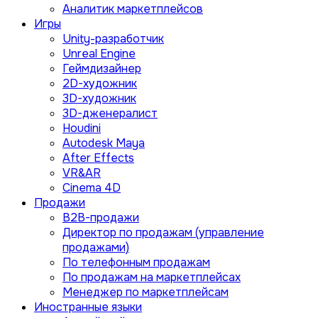
Аналитик маркетплейсов
Игры
Unity-разработчик
Unreal Engine
Геймдизайнер
2D-художник
3D-художник
3D-дженералист
Houdini
Autodesk Maya
After Effects
VR&AR
Cinema 4D
Продажи
B2B-продажи
Директор по продажам (управление
продажами)
По телефонным продажам
По продажам на маркетплейсах
Менеджер по маркетплейсам
Иностранные языки