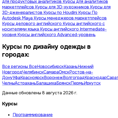
для продуктовых аналитиков
Курсы для аналитиков
маркетплейсов
Курсы для 3D-художников
Курсы для
3D-дженералистов
Курсы по Houdini
Курсы По
Autodesk Maya
Курсы менеджеров маркетплейсов
Курсы делового английского
Курсы английского с
носителями языка
Курсы английского Intermediate-
уровня
Курсы английского Advanced-уровень
Курсы по дизайну одежды в
городах:
Все регионы
Все
Новосибирск
Казань
Нижний
Новгород
Челябинск
Самара
Омск
Ростов-на-
Дону
Уфа
Красноярск
Воронеж
Волгоград
Краснодар
Сара
Челны
Астрахань
Балашиха
Брянск
Пермь
Иркутск
Данные обновлены 8 августа 2026 г.
Курсы
Программирование