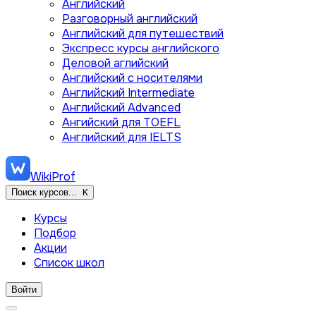
Английский
Разговорный английский
Английский для путешествий
Экспресс курсы английского
Деловой аглийский
Английский с носителями
Английский Intermediate
Английский Advanced
Ангийский для TOEFL
Английский для IELTS
WikiProf
Поиск курсов...
K
Курсы
Подбор
Акции
Список школ
Войти