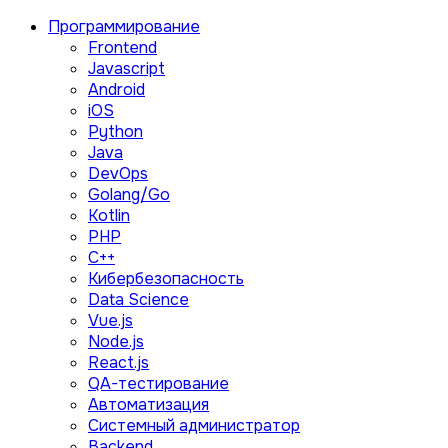
Программирование
Frontend
Javascript
Android
iOS
Python
Java
DevOps
Golang/Go
Kotlin
PHP
C++
Кибербезопасность
Data Science
Vue.js
Node.js
React.js
QA-тестирование
Автоматизация
Системный администратор
Backend