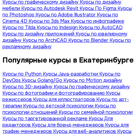
Курсы по графическому дизайну
Курсы по дизайну
мебели
Курсы по Autodesk Revit
Курсы По Figma
Курсы
по Photoshop
Курсы по Adobe Illustrator
Курсы по
Сinema 4D
Курсы по 3ds Max
Курсы по инфографике
Курсы по Tilda
Курсы по Indesign
Курсы по AutoCAD
Курсы по дизайну приложений
Курсы по ювелирному
дизайну
Курсы по ArchiCAD
Курсы по Blender
Курсы по
рекламному дизайну
Популярные курсы в Екатеринбурге
Курсы по Python
Курсы Java-разработки
Курсы по
DevOps
Курсы Golang/Go
Курсы по Motion дизайну
Курсы по 3D-дизайну
Курсы по графическому дизайну
Курсы по фотографии и фотографированию
Курсы
режиссеров
Курсы для иллюстраторов
Курсы по арт-
терапии
Курсы по детской психологии
Курсы по
психологии отношений
Курсы по семейной психологии
Курсы по таргетированной рекламе
Курсы Для
редакторов
Курсы для бренд-менеджеров
Курсы для
трафик-менеджеров
Курсы для веб-аналитиков
Курсы