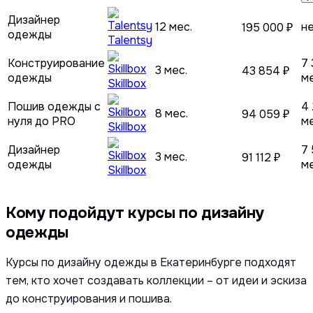
Дизайнер
12 мес.
н
195 000 ₽
одежды
Talentsy
Конструирование
7 
3 мес.
43 854 ₽
одежды
м
Skillbox
Пошив одежды с
4 
8 мес.
94 059 ₽
нуля до PRO
м
Skillbox
Дизайнер
7 
3 мес.
91 112 ₽
одежды
м
Skillbox
Кому подойдут курсы по дизайну
одежды
Курсы по дизайну одежды в Екатеринбурге подходят
тем, кто хочет создавать коллекции – от идеи и эскиза
до конструирования и пошива.