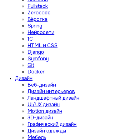
Fullstack
Zerocode
Вёрстка
Spring
Нейросети
1C
HTML и CSS
Django
Symfony
Git
Docker
Дизайн
Веб-дизайн
Дизайн интерьеров
Ландшафтный дизайн
UI/UX дизайн
Motion дизайн
3D-дизайн
Графический дизайн
Дизайн одежды
Мебель