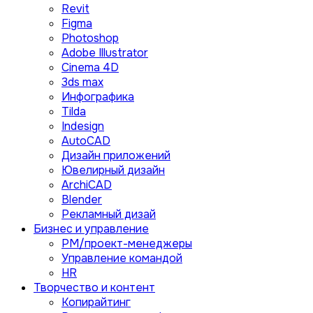
Revit
Figma
Photoshop
Adobe Illustrator
Сinema 4D
3ds max
Инфографика
Tilda
Indesign
AutoCAD
Дизайн приложений
Ювелирный дизайн
ArchiCAD
Blender
Рекламный дизай
Бизнес и управление
PM/проект-менеджеры
Управление командой
HR
Творчество и контент
Копирайтинг