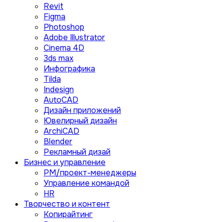
Revit
Figma
Photoshop
Adobe Illustrator
Сinema 4D
3ds max
Инфографика
Tilda
Indesign
AutoCAD
Дизайн приложений
Ювелирный дизайн
ArchiCAD
Blender
Рекламный дизай
Бизнес и управление
PM/проект-менеджеры
Управление командой
HR
Творчество и контент
Копирайтинг