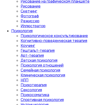
Рисование на графическом планшете
Рисование
Скетчинг
Фотограф
Режиссер
Иллюстратор
Психология
Психологическое консультирование
Когнитивно-поведенческая терапия
Коучинг
Гештальт-терапия
Арт-терапия
Детская психология
Психология отношений
Семейная психология
Клиническая психология
НЛП
Психотерапия
Сексология
Психосоматика
Спортивная психология
Нутрициология