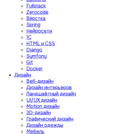
Fullstack
Zerocode
Вёрстка
Spring
Нейросети
1C
HTML и CSS
Django
Symfony
Git
Docker
Дизайн
Веб-дизайн
Дизайн интерьеров
Ландшафтный дизайн
UI/UX дизайн
Motion дизайн
3D-дизайн
Графический дизайн
Дизайн одежды
Мебель