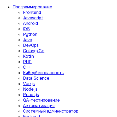
Программирование
Frontend
Javascript
Android
iOS
Python
Java
DevOps
Golang/Go
Kotlin
PHP
C++
Кибербезопасность
Data Science
Vue.js
Node.js
React.js
QA-тестирование
Автоматизация
Системный администратор
Backend