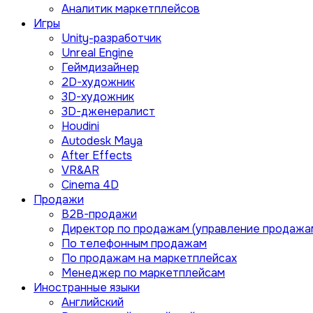
Аналитик маркетплейсов
Игры
Unity-разработчик
Unreal Engine
Геймдизайнер
2D-художник
3D-художник
3D-дженералист
Houdini
Autodesk Maya
After Effects
VR&AR
Cinema 4D
Продажи
B2B-продажи
Директор по продажам (управление продажа
По телефонным продажам
По продажам на маркетплейсах
Менеджер по маркетплейсам
Иностранные языки
Английский