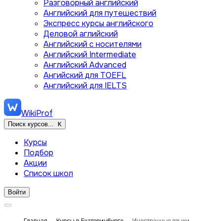
Разговорный английский
Английский для путешествий
Экспресс курсы английского
Деловой аглийский
Английский с носителями
Английский Intermediate
Английский Advanced
Ангийский для TOEFL
Английский для IELTS
WikiProf
Поиск курсов...
K
Курсы
Подбор
Акции
Список школ
Войти