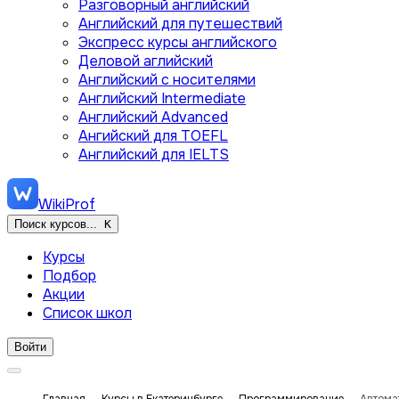
Разговорный английский
Английский для путешествий
Экспресс курсы английского
Деловой аглийский
Английский с носителями
Английский Intermediate
Английский Advanced
Ангийский для TOEFL
Английский для IELTS
WikiProf
Поиск курсов...
K
Курсы
Подбор
Акции
Список школ
Войти