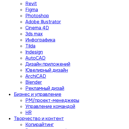
Revit
Figma
Photoshop
Adobe Illustrator
Сinema 4D
3ds max
Инфографика
Tilda
Indesign
AutoCAD
Дизайн приложений
Ювелирный дизайн
ArchiCAD
Blender
Рекламный дизай
Бизнес и управление
PM/проект-менеджеры
Управление командой
HR
Творчество и контент
Копирайтинг