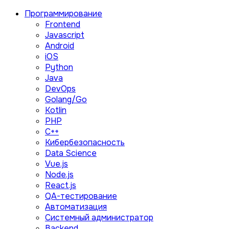
Программирование
Frontend
Javascript
Android
iOS
Python
Java
DevOps
Golang/Go
Kotlin
PHP
C++
Кибербезопасность
Data Science
Vue.js
Node.js
React.js
QA-тестирование
Автоматизация
Системный администратор
Backend