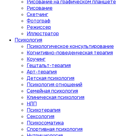
Рисование на графическом планшете
Рисование
Скетчинг
Фотограф
Режиссер
Иллюстратор
Психология
Психологическое консультирование
Когнитивно-поведенческая терапия
Коучинг
Гештальт-терапия
Арт-терапия
Детская психология
Психология отношений
Семейная психология
Клиническая психология
НЛП
Психотерапия
Сексология
Психосоматика
Спортивная психология
Нутрициология