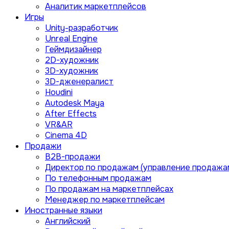
Аналитик маркетплейсов
Игры
Unity-разработчик
Unreal Engine
Геймдизайнер
2D-художник
3D-художник
3D-дженералист
Houdini
Autodesk Maya
After Effects
VR&AR
Cinema 4D
Продажи
B2B-продажи
Директор по продажам (управление продажа
По телефонным продажам
По продажам на маркетплейсах
Менеджер по маркетплейсам
Иностранные языки
Английский