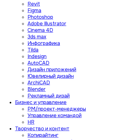
Revit
Figma
Photoshop
Adobe Illustrator
Сinema 4D
3ds max
Инфографика
Tilda
Indesign
AutoCAD
Дизайн приложений
Ювелирный дизайн
ArchiCAD
Blender
Рекламный дизай
Бизнес и управление
PM/проект-менеджеры
Управление командой
HR
Творчество и контент
Копирайтинг