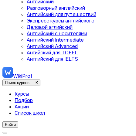
Английский
Разговорный английский
Английский для путешествий
Экспресс курсы английского
Деловой аглийский
Английский с носителями
Английский Intermediate
Английский Advanced
Ангийский для TOEFL
Английский для IELTS
WikiProf
Поиск курсов...
K
Курсы
Подбор
Акции
Список школ
Войти