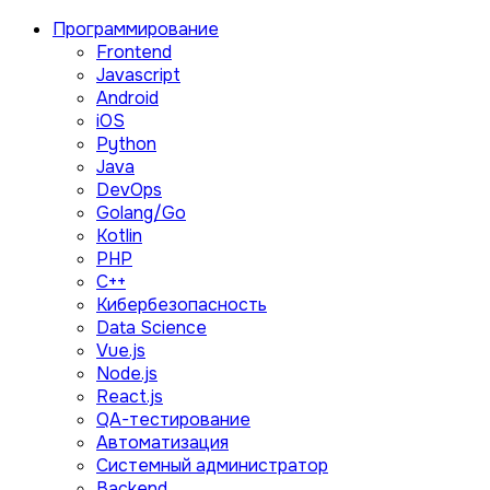
Программирование
Frontend
Javascript
Android
iOS
Python
Java
DevOps
Golang/Go
Kotlin
PHP
C++
Кибербезопасность
Data Science
Vue.js
Node.js
React.js
QA-тестирование
Автоматизация
Системный администратор
Backend