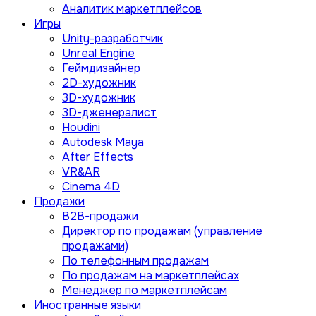
Аналитик маркетплейсов
Игры
Unity-разработчик
Unreal Engine
Геймдизайнер
2D-художник
3D-художник
3D-дженералист
Houdini
Autodesk Maya
After Effects
VR&AR
Cinema 4D
Продажи
B2B-продажи
Директор по продажам (управление
продажами)
По телефонным продажам
По продажам на маркетплейсах
Менеджер по маркетплейсам
Иностранные языки