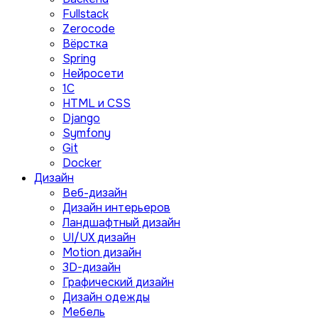
Fullstack
Zerocode
Вёрстка
Spring
Нейросети
1C
HTML и CSS
Django
Symfony
Git
Docker
Дизайн
Веб-дизайн
Дизайн интерьеров
Ландшафтный дизайн
UI/UX дизайн
Motion дизайн
3D-дизайн
Графический дизайн
Дизайн одежды
Мебель