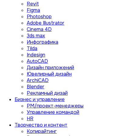
Revit
Figma
Photoshop
Adobe Illustrator
Сinema 4D
3ds max
Инфографика
Tilda
Indesign
AutoCAD
Дизайн приложений
Ювелирный дизайн
ArchiCAD
Blender
Рекламный дизай
Бизнес и управление
PM/проект-менеджеры
Управление командой
HR
Творчество и контент
Копирайтинг