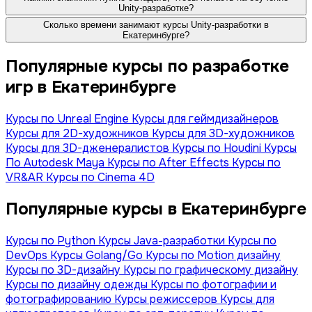
Unity-разработке?
Сколько времени занимают курсы Unity-разработки в
Екатеринбурге?
Популярные курсы по разработке
игр в Екатеринбурге
Курсы по Unreal Engine
Курсы для геймдизайнеров
Курсы для 2D-художников
Курсы для 3D-художников
Курсы для 3D-дженералистов
Курсы по Houdini
Курсы
По Autodesk Maya
Курсы по After Effects
Курсы по
VR&AR
Курсы по Cinema 4D
Популярные курсы в Екатеринбурге
Курсы по Python
Курсы Java-разработки
Курсы по
DevOps
Курсы Golang/Go
Курсы по Motion дизайну
Курсы по 3D-дизайну
Курсы по графическому дизайну
Курсы по дизайну одежды
Курсы по фотографии и
фотографированию
Курсы режиссеров
Курсы для