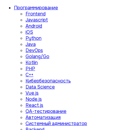
Программирование
Frontend
Javascript
Android
iOS
Python
Java
DevOps
Golang/Go
Kotlin
PHP
C++
Кибербезопасность
Data Science
Vue.js
Node.js
React.js
QA-тестирование
Автоматизация
Системный администратор
Backend