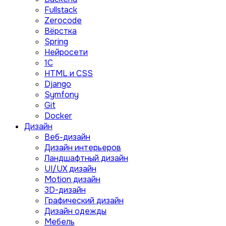
Fullstack
Zerocode
Вёрстка
Spring
Нейросети
1C
HTML и CSS
Django
Symfony
Git
Docker
Дизайн
Веб-дизайн
Дизайн интерьеров
Ландшафтный дизайн
UI/UX дизайн
Motion дизайн
3D-дизайн
Графический дизайн
Дизайн одежды
Мебель