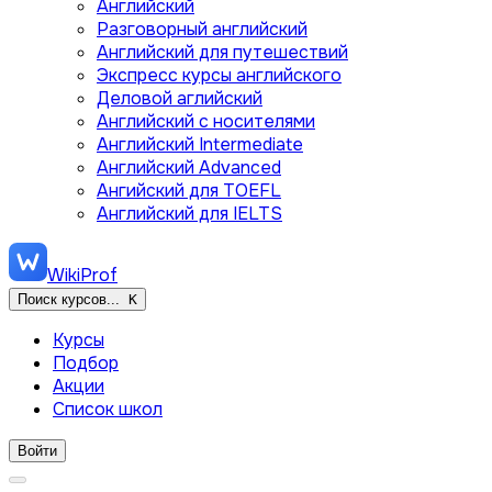
Английский
Разговорный английский
Английский для путешествий
Экспресс курсы английского
Деловой аглийский
Английский с носителями
Английский Intermediate
Английский Advanced
Ангийский для TOEFL
Английский для IELTS
WikiProf
Поиск курсов...
K
Курсы
Подбор
Акции
Список школ
Войти