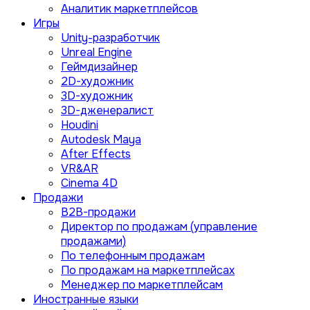
Аналитик маркетплейсов
Игры
Unity-разработчик
Unreal Engine
Геймдизайнер
2D-художник
3D-художник
3D-дженералист
Houdini
Autodesk Maya
After Effects
VR&AR
Cinema 4D
Продажи
B2B-продажи
Директор по продажам (управление
продажами)
По телефонным продажам
По продажам на маркетплейсах
Менеджер по маркетплейсам
Иностранные языки