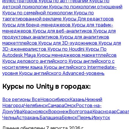
иллюстраторов
Курсы по арт-терапии
Курсы по
детской психологии
Курсы по психологии отношений
Курсы по семейной психологии
Курсы по
таргетированной рекламе
Курсы Для редакторов
Курсы для бренд-менеджеров
Курсы для трафик-
менеджеров
Курсы для веб-аналитиков
Курсы для
продуктовых аналитиков
Курсы для аналитиков
маркетплейсов
Курсы для 3D-художников
Курсы для
3D-дженералистов
Курсы по Houdini
Курсы По
Autodesk Maya
Курсы менеджеров маркетплейсов
Курсы делового английского
Курсы английского с
носителями языка
Курсы английского Intermediate-
уровня
Курсы английского Advanced-уровень
Курсы по Unity в городах:
Все регионы
Все
Новосибирск
Казань
Нижний
Новгород
Челябинск
Самара
Омск
Ростов-на-
Дону
Уфа
Красноярск
Воронеж
Волгоград
Краснодар
Сара
Челны
Астрахань
Балашиха
Брянск
Пермь
Иркутск
Данные обновлены 7 августа 2026 г.