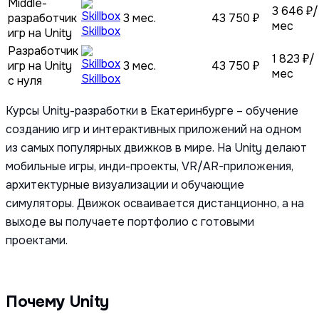
Middle-
3 646 ₽/
разработчик
3 мес.
43 750 ₽
мес
Skillbox
игр на Unity
Разработчик
1 823 ₽/
игр на Unity
3 мес.
43 750 ₽
мес
Skillbox
с нуля
Курсы Unity-разработки в Екатеринбурге – обучение
созданию игр и интерактивных приложений на одном
из самых популярных движков в мире. На Unity делают
мобильные игры, инди-проекты, VR/AR-приложения,
архитектурные визуализации и обучающие
симуляторы. Движок осваивается дистанционно, а на
выходе вы получаете портфолио с готовыми
проектами.
Почему Unity