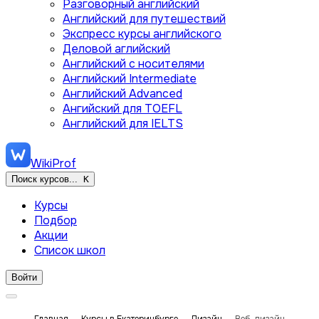
Разговорный английский
Английский для путешествий
Экспресс курсы английского
Деловой аглийский
Английский с носителями
Английский Intermediate
Английский Advanced
Ангийский для TOEFL
Английский для IELTS
WikiProf
Поиск курсов...
K
Курсы
Подбор
Акции
Список школ
Войти