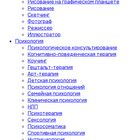
Рисование на графическом планшете
Рисование
Скетчинг
Фотограф
Режиссер
Иллюстратор
Психология
Психологическое консультирование
Когнитивно-поведенческая терапия
Коучинг
Гештальт-терапия
Арт-терапия
Детская психология
Психология отношений
Семейная психология
Клиническая психология
НЛП
Психотерапия
Сексология
Психосоматика
Спортивная психология
Нутрициология