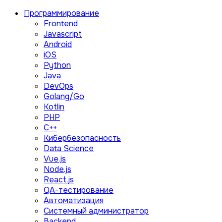
Программирование
Frontend
Javascript
Android
iOS
Python
Java
DevOps
Golang/Go
Kotlin
PHP
C++
Кибербезопасность
Data Science
Vue.js
Node.js
React.js
QA-тестирование
Автоматизация
Системный администратор
Backend