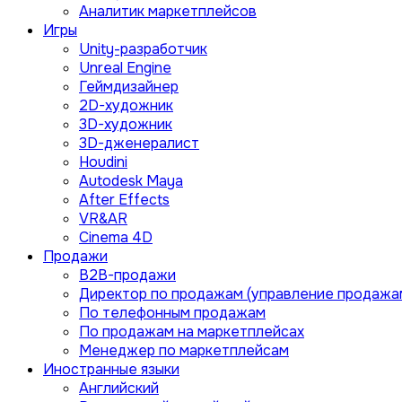
Аналитик маркетплейсов
Игры
Unity-разработчик
Unreal Engine
Геймдизайнер
2D-художник
3D-художник
3D-дженералист
Houdini
Autodesk Maya
After Effects
VR&AR
Cinema 4D
Продажи
B2B-продажи
Директор по продажам (управление продажа
По телефонным продажам
По продажам на маркетплейсах
Менеджер по маркетплейсам
Иностранные языки
Английский