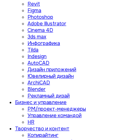
Revit
Figma
Photoshop
Adobe Illustrator
Сinema 4D
3ds max
Инфографика
Tilda
Indesign
AutoCAD
Дизайн приложений
Ювелирный дизайн
ArchiCAD
Blender
Рекламный дизай
Бизнес и управление
PM/проект-менеджеры
Управление командой
HR
Творчество и контент
Копирайтинг