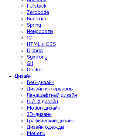
Fullstack
Zerocode
Вёрстка
Spring
Нейросети
1C
HTML и CSS
Django
Symfony
Git
Docker
Дизайн
Веб-дизайн
Дизайн интерьеров
Ландшафтный дизайн
UI/UX дизайн
Motion дизайн
3D-дизайн
Графический дизайн
Дизайн одежды
Мебель