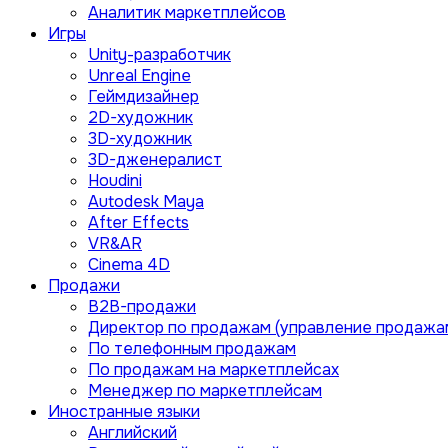
Аналитик маркетплейсов
Игры
Unity-разработчик
Unreal Engine
Геймдизайнер
2D-художник
3D-художник
3D-дженералист
Houdini
Autodesk Maya
After Effects
VR&AR
Cinema 4D
Продажи
B2B-продажи
Директор по продажам (управление продажа
По телефонным продажам
По продажам на маркетплейсах
Менеджер по маркетплейсам
Иностранные языки
Английский