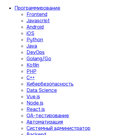
Программирование
Frontend
Javascript
Android
iOS
Python
Java
DevOps
Golang/Go
Kotlin
PHP
C++
Кибербезопасность
Data Science
Vue.js
Node.js
React.js
QA-тестирование
Автоматизация
Системный администратор
Backend