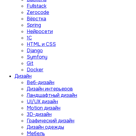
Fullstack
Zerocode
Вёрстка
Spring
Нейросети
1C
HTML и CSS
Django
Symfony
Git
Docker
Дизайн
Веб-дизайн
Дизайн интерьеров
Ландшафтный дизайн
UI/UX дизайн
Motion дизайн
3D-дизайн
Графический дизайн
Дизайн одежды
Мебель