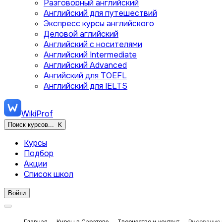
Разговорный английский
Английский для путешествий
Экспресс курсы английского
Деловой аглийский
Английский с носителями
Английский Intermediate
Английский Advanced
Ангийский для TOEFL
Английский для IELTS
WikiProf
Поиск курсов...
K
Курсы
Подбор
Акции
Список школ
Войти