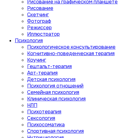
Рисование на графическом планшете
Рисование
Скетчинг
Фотограф
Режиссер
Иллюстратор
Психология
Психологическое консультирование
Когнитивно-поведенческая терапия
Коучинг
Гештальт-терапия
Арт-терапия
Детская психология
Психология отношений
Семейная психология
Клиническая психология
НЛП
Психотерапия
Сексология
Психосоматика
Спортивная психология
Нутрициология