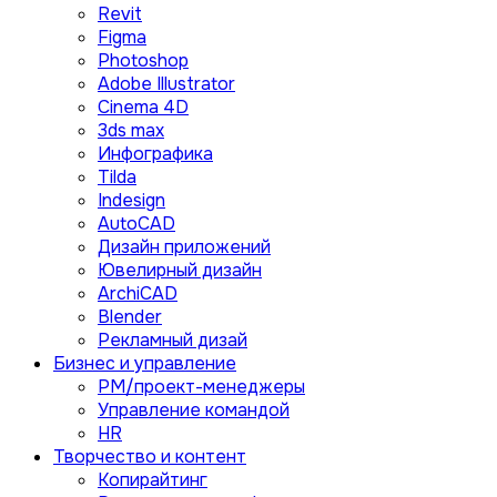
Revit
Figma
Photoshop
Adobe Illustrator
Сinema 4D
3ds max
Инфографика
Tilda
Indesign
AutoCAD
Дизайн приложений
Ювелирный дизайн
ArchiCAD
Blender
Рекламный дизай
Бизнес и управление
PM/проект-менеджеры
Управление командой
HR
Творчество и контент
Копирайтинг