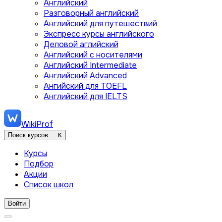
Английский
Разговорный английский
Английский для путешествий
Экспресс курсы английского
Деловой аглийский
Английский с носителями
Английский Intermediate
Английский Advanced
Ангийский для TOEFL
Английский для IELTS
WikiProf
Поиск курсов...
K
Курсы
Подбор
Акции
Список школ
Войти