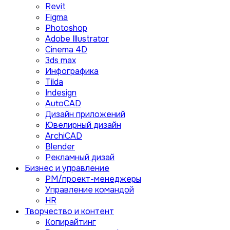
Revit
Figma
Photoshop
Adobe Illustrator
Сinema 4D
3ds max
Инфографика
Tilda
Indesign
AutoCAD
Дизайн приложений
Ювелирный дизайн
ArchiCAD
Blender
Рекламный дизай
Бизнес и управление
PM/проект-менеджеры
Управление командой
HR
Творчество и контент
Копирайтинг