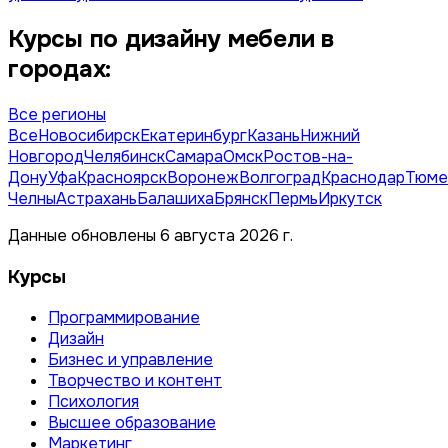
Курсы по дизайну мебели в
городах:
Все регионы
Все
Новосибирск
Екатеринбург
Казань
Нижний
Новгород
Челябинск
Самара
Омск
Ростов-на-
Дону
Уфа
Красноярск
Воронеж
Волгоград
Краснодар
Тюме
Челны
Астрахань
Балашиха
Брянск
Пермь
Иркутск
Данные обновлены 6 августа 2026 г.
Курсы
Программирование
Дизайн
Бизнес и управление
Творчество и контент
Психология
Высшее образование
Маркетинг