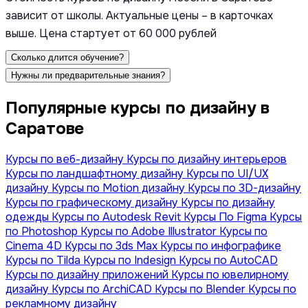
зависит от школы. Актуальные цены – в карточках
выше. Цена стартует от 60 000 рублей
Сколько длится обучение?
Нужны ли предварительные знания?
Популярные курсы по дизайну в
Саратове
Курсы по веб-дизайну
Курсы по дизайну интерьеров
Курсы по ландшафтному дизайну
Курсы по UI/UX
дизайну
Курсы по Motion дизайну
Курсы по 3D-дизайну
Курсы по графическому дизайну
Курсы по дизайну
одежды
Курсы по Autodesk Revit
Курсы По Figma
Курсы
по Photoshop
Курсы по Adobe Illustrator
Курсы по
Сinema 4D
Курсы по 3ds Max
Курсы по инфографике
Курсы по Tilda
Курсы по Indesign
Курсы по AutoCAD
Курсы по дизайну приложений
Курсы по ювелирному
дизайну
Курсы по ArchiCAD
Курсы по Blender
Курсы по
рекламному дизайну