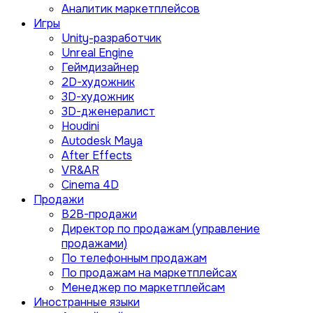
Аналитик маркетплейсов
Игры
Unity-разработчик
Unreal Engine
Геймдизайнер
2D-художник
3D-художник
3D-дженералист
Houdini
Autodesk Maya
After Effects
VR&AR
Cinema 4D
Продажи
B2B-продажи
Директор по продажам (управление
продажами)
По телефонным продажам
По продажам на маркетплейсах
Менеджер по маркетплейсам
Иностранные языки