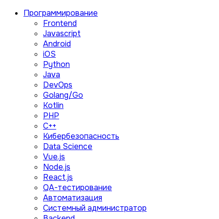
Программирование
Frontend
Javascript
Android
iOS
Python
Java
DevOps
Golang/Go
Kotlin
PHP
C++
Кибербезопасность
Data Science
Vue.js
Node.js
React.js
QA-тестирование
Автоматизация
Системный администратор
Backend