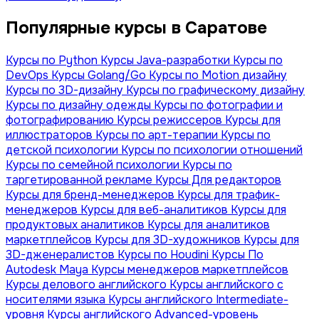
Популярные курсы в Саратове
Курсы по Python
Курсы Java-разработки
Курсы по
DevOps
Курсы Golang/Go
Курсы по Motion дизайну
Курсы по 3D-дизайну
Курсы по графическому дизайну
Курсы по дизайну одежды
Курсы по фотографии и
фотографированию
Курсы режиссеров
Курсы для
иллюстраторов
Курсы по арт-терапии
Курсы по
детской психологии
Курсы по психологии отношений
Курсы по семейной психологии
Курсы по
таргетированной рекламе
Курсы Для редакторов
Курсы для бренд-менеджеров
Курсы для трафик-
менеджеров
Курсы для веб-аналитиков
Курсы для
продуктовых аналитиков
Курсы для аналитиков
маркетплейсов
Курсы для 3D-художников
Курсы для
3D-дженералистов
Курсы по Houdini
Курсы По
Autodesk Maya
Курсы менеджеров маркетплейсов
Курсы делового английского
Курсы английского с
носителями языка
Курсы английского Intermediate-
уровня
Курсы английского Advanced-уровень