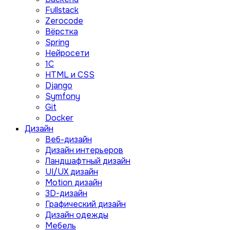
Fullstack
Zerocode
Вёрстка
Spring
Нейросети
1C
HTML и CSS
Django
Symfony
Git
Docker
Дизайн
Веб-дизайн
Дизайн интерьеров
Ландшафтный дизайн
UI/UX дизайн
Motion дизайн
3D-дизайн
Графический дизайн
Дизайн одежды
Мебель