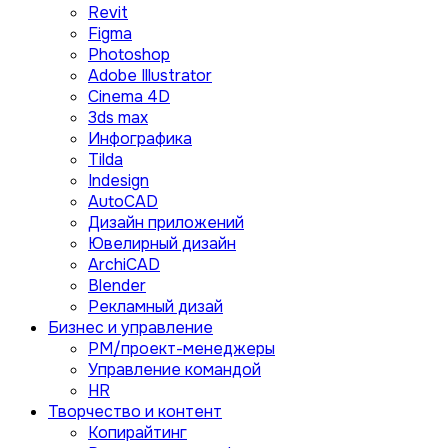
Revit
Figma
Photoshop
Adobe Illustrator
Сinema 4D
3ds max
Инфографика
Tilda
Indesign
AutoCAD
Дизайн приложений
Ювелирный дизайн
ArchiCAD
Blender
Рекламный дизай
Бизнес и управление
PM/проект-менеджеры
Управление командой
HR
Творчество и контент
Копирайтинг