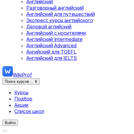
Английский
Разговорный английский
Английский для путешествий
Экспресс курсы английского
Деловой аглийский
Английский с носителями
Английский Intermediate
Английский Advanced
Ангийский для TOEFL
Английский для IELTS
WikiProf
Поиск курсов...
K
Курсы
Подбор
Акции
Список школ
Войти