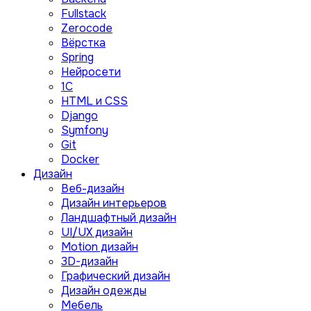
Fullstack
Zerocode
Вёрстка
Spring
Нейросети
1C
HTML и CSS
Django
Symfony
Git
Docker
Дизайн
Веб-дизайн
Дизайн интерьеров
Ландшафтный дизайн
UI/UX дизайн
Motion дизайн
3D-дизайн
Графический дизайн
Дизайн одежды
Мебель