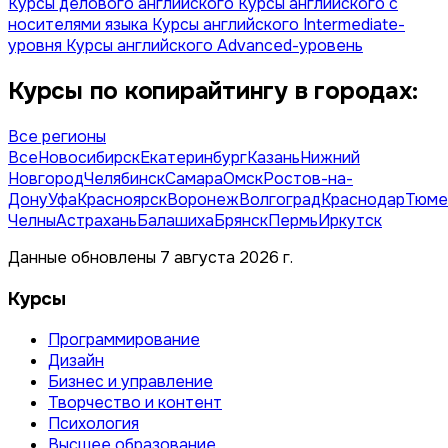
Курсы делового английского
Курсы английского с
носителями языка
Курсы английского Intermediate-
уровня
Курсы английского Advanced-уровень
Курсы по копирайтингу в городах:
Все регионы
Все
Новосибирск
Екатеринбург
Казань
Нижний
Новгород
Челябинск
Самара
Омск
Ростов-на-
Дону
Уфа
Красноярск
Воронеж
Волгоград
Краснодар
Тюме
Челны
Астрахань
Балашиха
Брянск
Пермь
Иркутск
Данные обновлены 7 августа 2026 г.
Курсы
Программирование
Дизайн
Бизнес и управление
Творчество и контент
Психология
Высшее образование