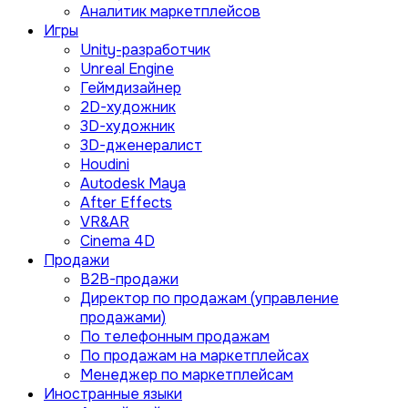
Аналитик маркетплейсов
Игры
Unity-разработчик
Unreal Engine
Геймдизайнер
2D-художник
3D-художник
3D-дженералист
Houdini
Autodesk Maya
After Effects
VR&AR
Cinema 4D
Продажи
B2B-продажи
Директор по продажам (управление
продажами)
По телефонным продажам
По продажам на маркетплейсах
Менеджер по маркетплейсам
Иностранные языки