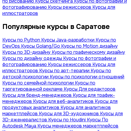
по рисованию
Курсы скетчинга
Курсы по фотографии и
фотографированию
Курсы режиссеров
Курсы для
иллюстраторов
Популярные курсы в Саратове
Курсы по Python
Курсы Java-разработки
Курсы по
DevOps
Курсы Golang/Go
Курсы по Motion дизайну
Курсы по 3D-дизайну
Курсы по графическому дизайну
Курсы по дизайну одежды
Курсы по фотографии и
фотографированию
Курсы режиссеров
Курсы для
иллюстраторов
Курсы по арт-терапии
Курсы по
детской психологии
Курсы по психологии отношений
Курсы по семейной психологии
Курсы по
таргетированной рекламе
Курсы Для редакторов
Курсы для бренд-менеджеров
Курсы для трафик-
менеджеров
Курсы для веб-аналитиков
Курсы для
продуктовых аналитиков
Курсы для аналитиков
маркетплейсов
Курсы для 3D-художников
Курсы для
3D-дженералистов
Курсы по Houdini
Курсы По
Autodesk Maya
Курсы менеджеров маркетплейсов