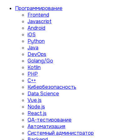
Программирование
Frontend
Javascript
Android
iOS
Python
Java
DevOps
Golang/Go
Kotlin
PHP
C++
Кибербезопасность
Data Science
Vue.js
Node.js
React.js
QA-тестирование
Автоматизация
Системный администратор
Backend