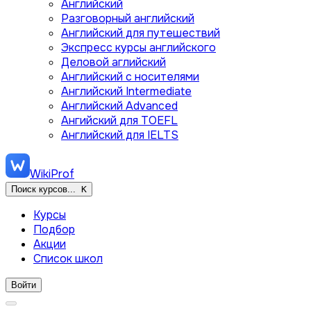
Английский
Разговорный английский
Английский для путешествий
Экспресс курсы английского
Деловой аглийский
Английский с носителями
Английский Intermediate
Английский Advanced
Ангийский для TOEFL
Английский для IELTS
WikiProf
Поиск курсов...
K
Курсы
Подбор
Акции
Список школ
Войти