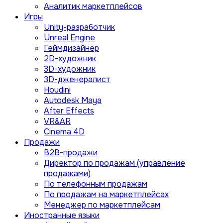
Аналитик маркетплейсов
Игры
Unity-разработчик
Unreal Engine
Геймдизайнер
2D-художник
3D-художник
3D-дженералист
Houdini
Autodesk Maya
After Effects
VR&AR
Cinema 4D
Продажи
B2B-продажи
Директор по продажам (управление
продажами)
По телефонным продажам
По продажам на маркетплейсах
Менеджер по маркетплейсам
Иностранные языки