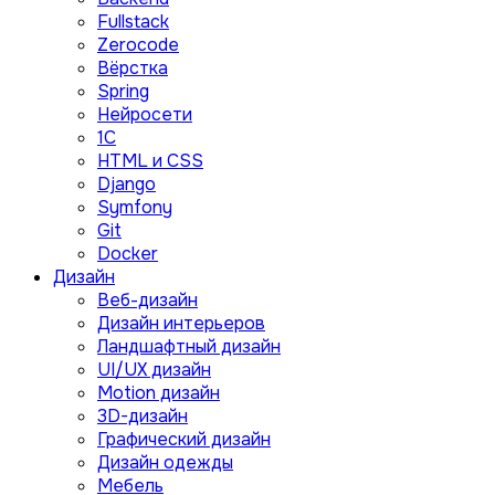
Fullstack
Zerocode
Вёрстка
Spring
Нейросети
1C
HTML и CSS
Django
Symfony
Git
Docker
Дизайн
Веб-дизайн
Дизайн интерьеров
Ландшафтный дизайн
UI/UX дизайн
Motion дизайн
3D-дизайн
Графический дизайн
Дизайн одежды
Мебель