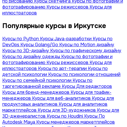
по рисованию
Курсы скетчинга
Курсы по фотографии и
фотографированию
Курсы режиссеров
Курсы для
иллюстраторов
Популярные курсы в Иркутске
Курсы по Python
Курсы Java-разработки
Курсы по
DevOps
Курсы Golang/Go
Курсы по Motion дизайну
Курсы по 3D-дизайну
Курсы по графическому дизайну
Курсы по дизайну одежды
Курсы по фотографии и
фотографированию
Курсы режиссеров
Курсы для
иллюстраторов
Курсы по арт-терапии
Курсы по
детской психологии
Курсы по психологии отношений
Курсы по семейной психологии
Курсы по
таргетированной рекламе
Курсы Для редакторов
Курсы для бренд-менеджеров
Курсы для трафик-
менеджеров
Курсы для веб-аналитиков
Курсы для
продуктовых аналитиков
Курсы для аналитиков
маркетплейсов
Курсы для 3D-художников
Курсы для
3D-дженералистов
Курсы по Houdini
Курсы По
Autodesk Maya
Курсы менеджеров маркетплейсов