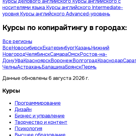
Курсы делового английского
Курсы английского с
носителями языка
Курсы английского Intermediate-
уровня
Курсы английского Advanced-уровень
Курсы по копирайтингу в городах:
Все регионы
Все
Новосибирск
Екатеринбург
Казань
Нижний
Новгород
Челябинск
Самара
Омск
Ростов-на-
Дону
Уфа
Красноярск
Воронеж
Волгоград
Краснодар
Сара
Челны
Астрахань
Балашиха
Брянск
Пермь
Данные обновлены 6 августа 2026 г.
Курсы
Программирование
Дизайн
Бизнес и управление
Творчество и контент
Психология
Высшее образование