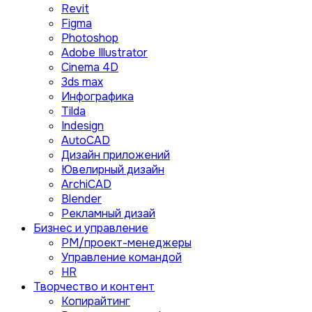
Revit
Figma
Photoshop
Adobe Illustrator
Сinema 4D
3ds max
Инфографика
Tilda
Indesign
AutoCAD
Дизайн приложений
Ювелирный дизайн
ArchiCAD
Blender
Рекламный дизай
Бизнес и управление
PM/проект-менеджеры
Управление командой
HR
Творчество и контент
Копирайтинг