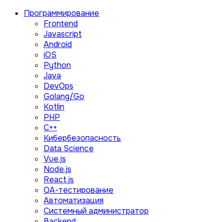
Программирование
Frontend
Javascript
Android
iOS
Python
Java
DevOps
Golang/Go
Kotlin
PHP
C++
Кибербезопасность
Data Science
Vue.js
Node.js
React.js
QA-тестирование
Автоматизация
Системный администратор
Backend