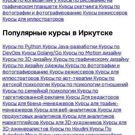
Курсы по копирайтингу
Курсы по рисованию на
графическом планшете
Курсы скетчинга
Курсы по
фотографии и фотографированию
Курсы режиссеров
Курсы для иллюстраторов
Популярные курсы в Иркутске
Курсы по Python
Курсы Java-разработки
Курсы по
DevOps
Курсы Golang/Go
Курсы по Motion дизайну
Курсы по 3D-дизайну
Курсы по графическому дизайну
Курсы по дизайну одежды
Курсы по фотографии и
фотографированию
Курсы режиссеров
Курсы для
иллюстраторов
Курсы по арт-терапии
Курсы по
детской психологии
Курсы по психологии отношений
Курсы по семейной психологии
Курсы по
таргетированной рекламе
Курсы Для редакторов
Курсы для бренд-менеджеров
Курсы для трафик-
менеджеров
Курсы для веб-аналитиков
Курсы для
продуктовых аналитиков
Курсы для аналитиков
маркетплейсов
Курсы для 3D-художников
Курсы для
3D-дженералистов
Курсы по Houdini
Курсы По