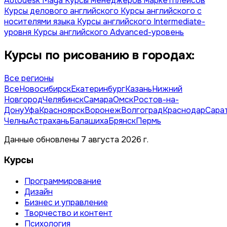
Autodesk Maya
Курсы менеджеров маркетплейсов
Курсы делового английского
Курсы английского с
носителями языка
Курсы английского Intermediate-
уровня
Курсы английского Advanced-уровень
Курсы по рисованию в городах:
Все регионы
Все
Новосибирск
Екатеринбург
Казань
Нижний
Новгород
Челябинск
Самара
Омск
Ростов-на-
Дону
Уфа
Красноярск
Воронеж
Волгоград
Краснодар
Сара
Челны
Астрахань
Балашиха
Брянск
Пермь
Данные обновлены 7 августа 2026 г.
Курсы
Программирование
Дизайн
Бизнес и управление
Творчество и контент
Психология