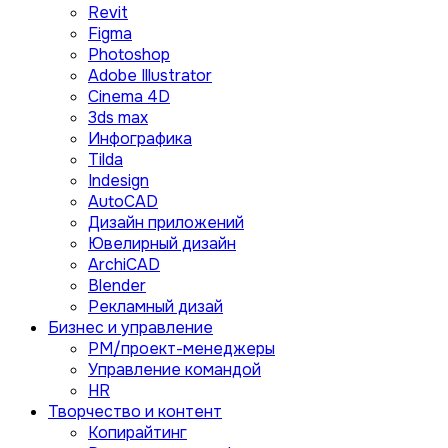
Revit
Figma
Photoshop
Adobe Illustrator
Сinema 4D
3ds max
Инфографика
Tilda
Indesign
AutoCAD
Дизайн приложений
Ювелирный дизайн
ArchiCAD
Blender
Рекламный дизай
Бизнес и управление
PM/проект-менеджеры
Управление командой
HR
Творчество и контент
Копирайтинг