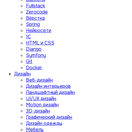
Fullstack
Zerocode
Вёрстка
Spring
Нейросети
1C
HTML и CSS
Django
Symfony
Git
Docker
Дизайн
Веб-дизайн
Дизайн интерьеров
Ландшафтный дизайн
UI/UX дизайн
Motion дизайн
3D-дизайн
Графический дизайн
Дизайн одежды
Мебель