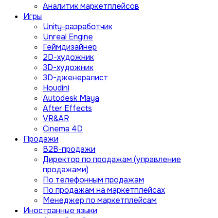
Аналитик маркетплейсов
Игры
Unity-разработчик
Unreal Engine
Геймдизайнер
2D-художник
3D-художник
3D-дженералист
Houdini
Autodesk Maya
After Effects
VR&AR
Cinema 4D
Продажи
B2B-продажи
Директор по продажам (управление
продажами)
По телефонным продажам
По продажам на маркетплейсах
Менеджер по маркетплейсам
Иностранные языки