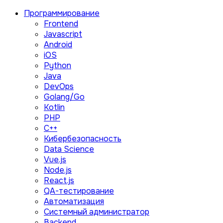
Программирование
Frontend
Javascript
Android
iOS
Python
Java
DevOps
Golang/Go
Kotlin
PHP
C++
Кибербезопасность
Data Science
Vue.js
Node.js
React.js
QA-тестирование
Автоматизация
Системный администратор
Backend