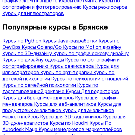
графическом планшете
Курсы скетчинга
Курсы по
фотографии и фотографированию
Курсы режиссеров
Курсы для иллюстраторов
Популярные курсы в Брянске
Курсы по Python
Курсы Java-разработки
Курсы по
DevOps
Курсы Golang/Go
Курсы по Motion дизайну
Курсы по 3D-дизайну
Курсы по графическому дизайну
Курсы по дизайну одежды
Курсы по фотографии и
фотографированию
Курсы режиссеров
Курсы для
иллюстраторов
Курсы по арт-терапии
Курсы по
детской психологии
Курсы по психологии отношений
Курсы по семейной психологии
Курсы по
таргетированной рекламе
Курсы Для редакторов
Курсы для бренд-менеджеров
Курсы для трафик-
менеджеров
Курсы для веб-аналитиков
Курсы для
продуктовых аналитиков
Курсы для аналитиков
маркетплейсов
Курсы для 3D-художников
Курсы для
3D-дженералистов
Курсы по Houdini
Курсы По
Autodesk Maya
Курсы менеджеров маркетплейсов