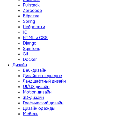
Fullstack
Zerocode
Вёрстка
Spring
Нейросети
1C
HTML и CSS
Django
Symfony
Git
Docker
Дизайн
Веб-дизайн
Дизайн интерьеров
Ландшафтный дизайн
UI/UX дизайн
Motion дизайн
3D-дизайн
Графический дизайн
Дизайн одежды
Мебель