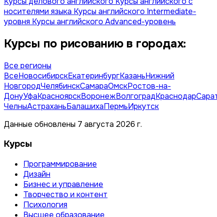
Курсы делового английского
Курсы английского с
носителями языка
Курсы английского Intermediate-
уровня
Курсы английского Advanced-уровень
Курсы по рисованию в городах:
Все регионы
Все
Новосибирск
Екатеринбург
Казань
Нижний
Новгород
Челябинск
Самара
Омск
Ростов-на-
Дону
Уфа
Красноярск
Воронеж
Волгоград
Краснодар
Сара
Челны
Астрахань
Балашиха
Пермь
Иркутск
Данные обновлены 7 августа 2026 г.
Курсы
Программирование
Дизайн
Бизнес и управление
Творчество и контент
Психология
Высшее образование