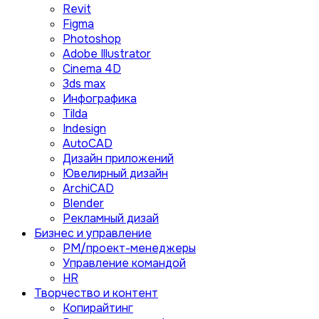
Revit
Figma
Photoshop
Adobe Illustrator
Сinema 4D
3ds max
Инфографика
Tilda
Indesign
AutoCAD
Дизайн приложений
Ювелирный дизайн
ArchiCAD
Blender
Рекламный дизай
Бизнес и управление
PM/проект-менеджеры
Управление командой
HR
Творчество и контент
Копирайтинг