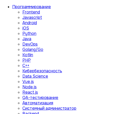
Программирование
Frontend
Javascript
Android
iOS
Python
Java
DevOps
Golang/Go
Kotlin
PHP
C++
Кибербезопасность
Data Science
Vue.js
Node.js
React.js
QA-тестирование
Автоматизация
Системный администратор
Backend