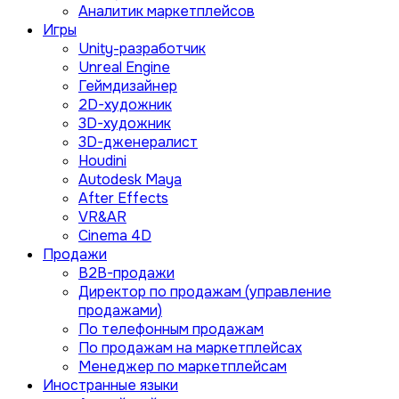
Аналитик маркетплейсов
Игры
Unity-разработчик
Unreal Engine
Геймдизайнер
2D-художник
3D-художник
3D-дженералист
Houdini
Autodesk Maya
After Effects
VR&AR
Cinema 4D
Продажи
B2B-продажи
Директор по продажам (управление
продажами)
По телефонным продажам
По продажам на маркетплейсах
Менеджер по маркетплейсам
Иностранные языки