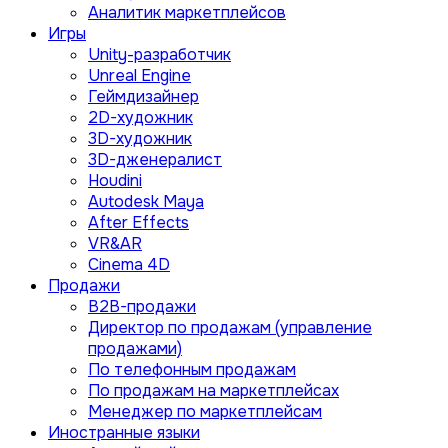
Аналитик маркетплейсов
Игры
Unity-разработчик
Unreal Engine
Геймдизайнер
2D-художник
3D-художник
3D-дженералист
Houdini
Autodesk Maya
After Effects
VR&AR
Cinema 4D
Продажи
B2B-продажи
Директор по продажам (управление
продажами)
По телефонным продажам
По продажам на маркетплейсах
Менеджер по маркетплейсам
Иностранные языки