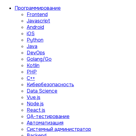
Программирование
Frontend
Javascript
Android
iOS
Python
Java
DevOps
Golang/Go
Kotlin
PHP
C++
Кибербезопасность
Data Science
Vue.js
Node.js
React.js
QA-тестирование
Автоматизация
Системный администратор
Backend