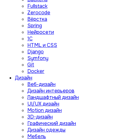
Fullstack
Zerocode
Вёрстка
Spring
Нейросети
1C
HTML и CSS
Django
Symfony
Git
Docker
Дизайн
Веб-дизайн
Дизайн интерьеров
Ландшафтный дизайн
UI/UX дизайн
Motion дизайн
3D-дизайн
Графический дизайн
Дизайн одежды
Мебель