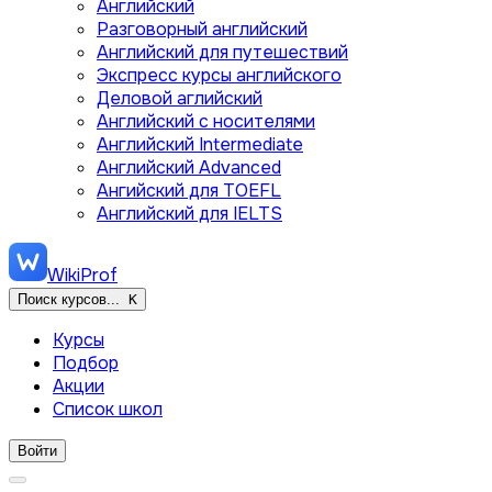
Английский
Разговорный английский
Английский для путешествий
Экспресс курсы английского
Деловой аглийский
Английский с носителями
Английский Intermediate
Английский Advanced
Ангийский для TOEFL
Английский для IELTS
WikiProf
Поиск курсов...
K
Курсы
Подбор
Акции
Список школ
Войти