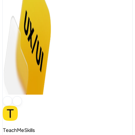
TeachMeSkills