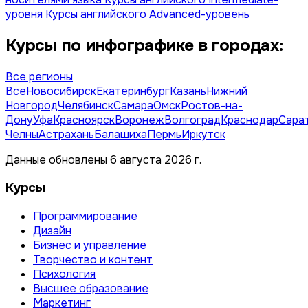
уровня
Курсы английского Advanced-уровень
Курсы по инфографике в городах:
Все регионы
Все
Новосибирск
Екатеринбург
Казань
Нижний
Новгород
Челябинск
Самара
Омск
Ростов-на-
Дону
Уфа
Красноярск
Воронеж
Волгоград
Краснодар
Сара
Челны
Астрахань
Балашиха
Пермь
Иркутск
Данные обновлены 6 августа 2026 г.
Курсы
Программирование
Дизайн
Бизнес и управление
Творчество и контент
Психология
Высшее образование
Маркетинг