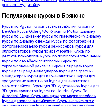
рекламному дизайну
Популярные курсы в Брянске
Курсы по Python
Курсы Java-разработки
Курсы по
DevOps
Курсы Golang/Go
Курсы по Motion дизайну
Курсы по 3D-дизайну
Курсы по графическому дизайну
Курсы по дизайну одежды
Курсы по фотографии и
фотографированию
Курсы режиссеров
Курсы для
иллюстраторов
Курсы по арт-терапии
Курсы по
детской психологии
Курсы по психологии отношений
Курсы по семейной психологии
Курсы по
таргетированной рекламе
Курсы Для редакторов
Курсы для бренд-менеджеров
Курсы для трафик-
менеджеров
Курсы для веб-аналитиков
Курсы для
продуктовых аналитиков
Курсы для аналитиков
маркетплейсов
Курсы для 3D-художников
Курсы для
3D-дженералистов
Курсы по Houdini
Курсы По
Autodesk Maya
Курсы менеджеров маркетплейсов
Курсы делового английского
Курсы английского с
носителями языка
Курсы английского Intermediate-