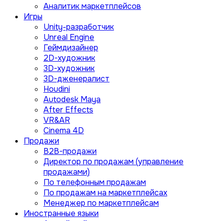
Аналитик маркетплейсов
Игры
Unity-разработчик
Unreal Engine
Геймдизайнер
2D-художник
3D-художник
3D-дженералист
Houdini
Autodesk Maya
After Effects
VR&AR
Cinema 4D
Продажи
B2B-продажи
Директор по продажам (управление
продажами)
По телефонным продажам
По продажам на маркетплейсах
Менеджер по маркетплейсам
Иностранные языки