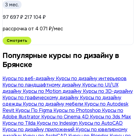
3 мес.
97 697 ₽
217 104 ₽
рассрочка от 4 071 ₽/мес
Смотреть
Популярные курсы по дизайну в
Брянске
Курсы по веб-дизайну
Курсы по дизайну интерьеров
Курсы по ландшафтному дизайну
Курсы по UI/UX
дизайну
Курсы по Motion дизайну
Курсы по 3D-дизайну
Курсы по графическому дизайну
Курсы по дизайну
одежды
Курсы по дизайну мебели
Курсы по Autodesk
Revit
Курсы По Figma
Курсы по Photoshop
Курсы по
Adobe Illustrator
Курсы по Сinema 4D
Курсы по 3ds Max
Курсы по Tilda
Курсы по Indesign
Курсы по AutoCAD
Курсы по дизайну приложений
Курсы по ювелирному
дизайну
Курсы по ArchiCAD
Курсы по Blender
Курсы по