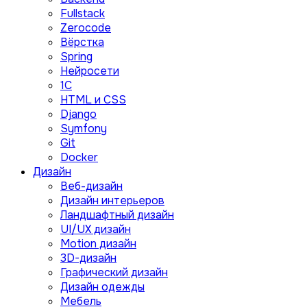
Fullstack
Zerocode
Вёрстка
Spring
Нейросети
1C
HTML и CSS
Django
Symfony
Git
Docker
Дизайн
Веб-дизайн
Дизайн интерьеров
Ландшафтный дизайн
UI/UX дизайн
Motion дизайн
3D-дизайн
Графический дизайн
Дизайн одежды
Мебель