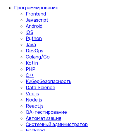
Программирование
Frontend
Javascript
Android
iOS
Python
Java
DevOps
Golang/Go
Kotlin
PHP
C++
Кибербезопасность
Data Science
Vue.js
Node.js
React.js
QA-тестирование
Автоматизация
Системный администратор
Backend