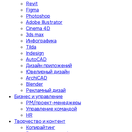
Revit
Figma
Photoshop
Adobe Illustrator
Сinema 4D
3ds max
Инфографика
Tilda
Indesign
AutoCAD
Дизайн приложений
Ювелирный дизайн
ArchiCAD
Blender
Рекламный дизай
Бизнес и управление
PM/проект-менеджеры
Управление командой
HR
Творчество и контент
Копирайтинг