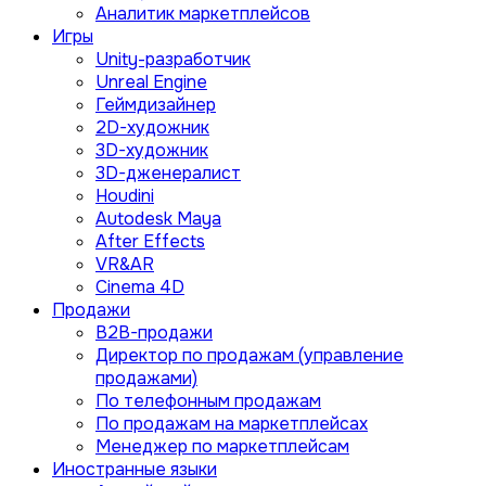
Аналитик маркетплейсов
Игры
Unity-разработчик
Unreal Engine
Геймдизайнер
2D-художник
3D-художник
3D-дженералист
Houdini
Autodesk Maya
After Effects
VR&AR
Cinema 4D
Продажи
B2B-продажи
Директор по продажам (управление
продажами)
По телефонным продажам
По продажам на маркетплейсах
Менеджер по маркетплейсам
Иностранные языки