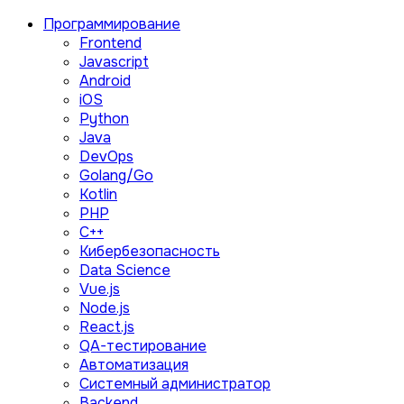
Программирование
Frontend
Javascript
Android
iOS
Python
Java
DevOps
Golang/Go
Kotlin
PHP
C++
Кибербезопасность
Data Science
Vue.js
Node.js
React.js
QA-тестирование
Автоматизация
Системный администратор
Backend