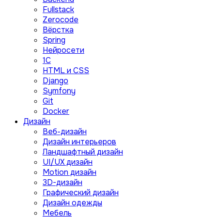
Fullstack
Zerocode
Вёрстка
Spring
Нейросети
1C
HTML и CSS
Django
Symfony
Git
Docker
Дизайн
Веб-дизайн
Дизайн интерьеров
Ландшафтный дизайн
UI/UX дизайн
Motion дизайн
3D-дизайн
Графический дизайн
Дизайн одежды
Мебель