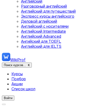
Английский
Разговорный английский
Английский для путешествий
Экспресс курсы английского
Деловой аглийский
Английский с носителями
Английский Intermediate
Английский Advanced
Ангийский для TOEFL
Английский для IELTS
WikiProf
Поиск курсов...
K
Курсы
Подбор
Акции
Список школ
Войти