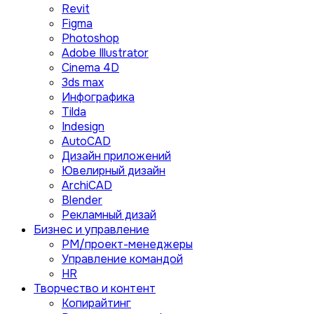
Revit
Figma
Photoshop
Adobe Illustrator
Сinema 4D
3ds max
Инфографика
Tilda
Indesign
AutoCAD
Дизайн приложений
Ювелирный дизайн
ArchiCAD
Blender
Рекламный дизай
Бизнес и управление
PM/проект-менеджеры
Управление командой
HR
Творчество и контент
Копирайтинг