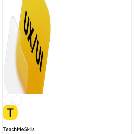
TeachMeSkills