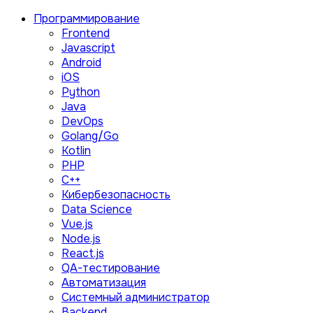
Программирование
Frontend
Javascript
Android
iOS
Python
Java
DevOps
Golang/Go
Kotlin
PHP
C++
Кибербезопасность
Data Science
Vue.js
Node.js
React.js
QA-тестирование
Автоматизация
Системный администратор
Backend