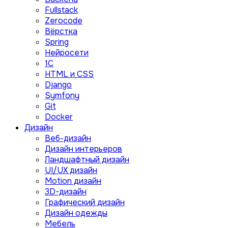
Fullstack
Zerocode
Вёрстка
Spring
Нейросети
1C
HTML и CSS
Django
Symfony
Git
Docker
Дизайн
Веб-дизайн
Дизайн интерьеров
Ландшафтный дизайн
UI/UX дизайн
Motion дизайн
3D-дизайн
Графический дизайн
Дизайн одежды
Мебель