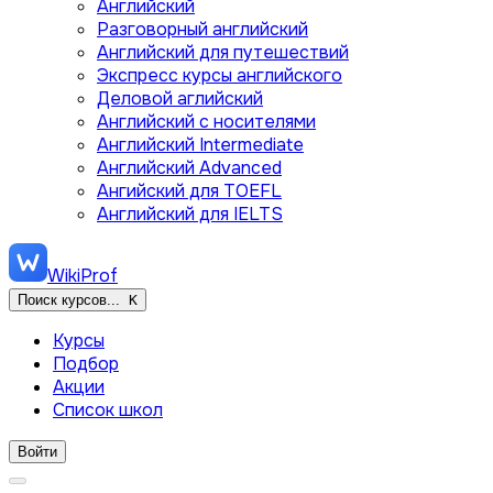
Английский
Разговорный английский
Английский для путешествий
Экспресс курсы английского
Деловой аглийский
Английский с носителями
Английский Intermediate
Английский Advanced
Ангийский для TOEFL
Английский для IELTS
WikiProf
Поиск курсов...
K
Курсы
Подбор
Акции
Список школ
Войти