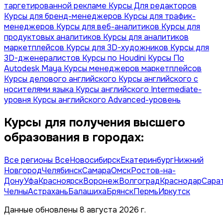
таргетированной рекламе
Курсы Для редакторов
Курсы для бренд-менеджеров
Курсы для трафик-
менеджеров
Курсы для веб-аналитиков
Курсы для
продуктовых аналитиков
Курсы для аналитиков
маркетплейсов
Курсы для 3D-художников
Курсы для
3D-дженералистов
Курсы по Houdini
Курсы По
Autodesk Maya
Курсы менеджеров маркетплейсов
Курсы делового английского
Курсы английского с
носителями языка
Курсы английского Intermediate-
уровня
Курсы английского Advanced-уровень
Курсы для получения высшего
образования в городах:
Все регионы
Все
Новосибирск
Екатеринбург
Нижний
Новгород
Челябинск
Самара
Омск
Ростов-на-
Дону
Уфа
Красноярск
Воронеж
Волгоград
Краснодар
Сара
Челны
Астрахань
Балашиха
Брянск
Пермь
Иркутск
Данные обновлены 8 августа 2026 г.