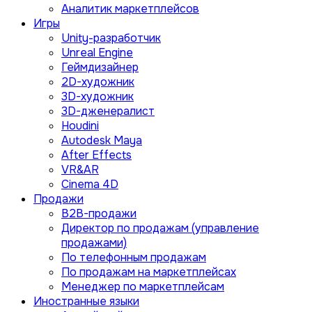
Аналитик маркетплейсов
Игры
Unity-разработчик
Unreal Engine
Геймдизайнер
2D-художник
3D-художник
3D-дженералист
Houdini
Autodesk Maya
After Effects
VR&AR
Cinema 4D
Продажи
B2B-продажи
Директор по продажам (управление
продажами)
По телефонным продажам
По продажам на маркетплейсах
Менеджер по маркетплейсам
Иностранные языки