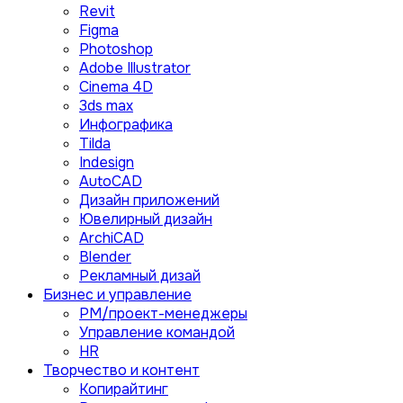
Revit
Figma
Photoshop
Adobe Illustrator
Сinema 4D
3ds max
Инфографика
Tilda
Indesign
AutoCAD
Дизайн приложений
Ювелирный дизайн
ArchiCAD
Blender
Рекламный дизай
Бизнес и управление
PM/проект-менеджеры
Управление командой
HR
Творчество и контент
Копирайтинг