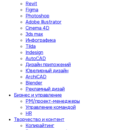
Revit
Figma
Photoshop
Adobe Illustrator
Сinema 4D
3ds max
Инфографика
Tilda
Indesign
AutoCAD
Дизайн приложений
Ювелирный дизайн
ArchiCAD
Blender
Рекламный дизай
Бизнес и управление
PM/проект-менеджеры
Управление командой
HR
Творчество и контент
Копирайтинг