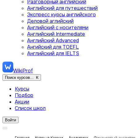
Разговорный английский
Английский для путешествий
Экспресс курсы английского
Деловой аглийский
Английский с носителями
Английский Intermediate
Английский Advanced
Ангийский для TOEFL
Английский для IELTS
WikiProf
Поиск курсов...
K
Курсы
Подбор
Акции
Список школ
Войти