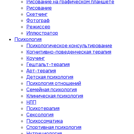
Рисование на графическом планшете
Рисование
Скетчинг
Фотограф
Режиссер
Иллюстратор
Психология
Психологическое консультирование
Когнитивно-поведенческая терапия
Коучинг
Гештальт-терапия
Арт-терапия
Детская психология
Психология отношений
Семейная психология
Клиническая психология
НЛП
Психотерапия
Сексология
Психосоматика
Спортивная психология
Нутрициология