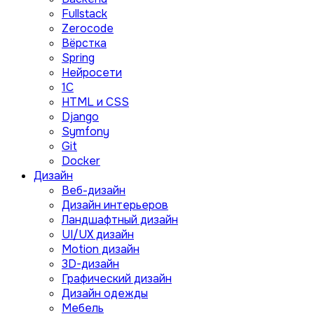
Fullstack
Zerocode
Вёрстка
Spring
Нейросети
1C
HTML и CSS
Django
Symfony
Git
Docker
Дизайн
Веб-дизайн
Дизайн интерьеров
Ландшафтный дизайн
UI/UX дизайн
Motion дизайн
3D-дизайн
Графический дизайн
Дизайн одежды
Мебель