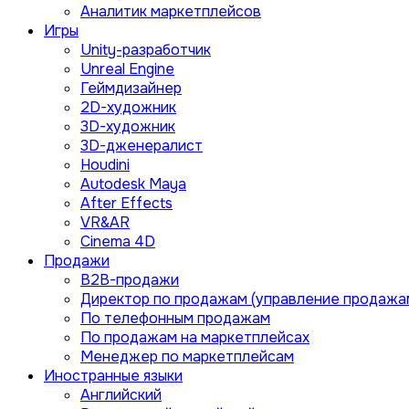
Аналитик маркетплейсов
Игры
Unity-разработчик
Unreal Engine
Геймдизайнер
2D-художник
3D-художник
3D-дженералист
Houdini
Autodesk Maya
After Effects
VR&AR
Cinema 4D
Продажи
B2B-продажи
Директор по продажам (управление продажа
По телефонным продажам
По продажам на маркетплейсах
Менеджер по маркетплейсам
Иностранные языки
Английский