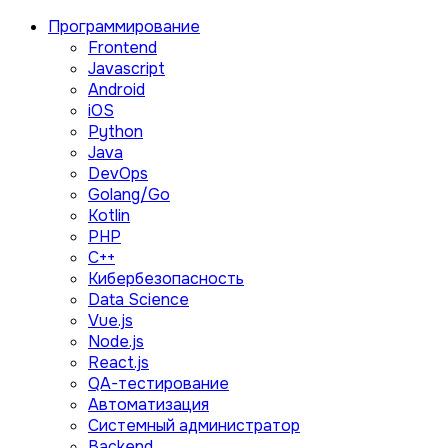
Программирование
Frontend
Javascript
Android
iOS
Python
Java
DevOps
Golang/Go
Kotlin
PHP
C++
Кибербезопасность
Data Science
Vue.js
Node.js
React.js
QA-тестирование
Автоматизация
Системный администратор
Backend