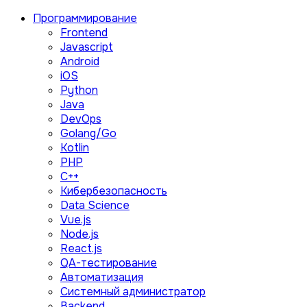
Программирование
Frontend
Javascript
Android
iOS
Python
Java
DevOps
Golang/Go
Kotlin
PHP
C++
Кибербезопасность
Data Science
Vue.js
Node.js
React.js
QA-тестирование
Автоматизация
Системный администратор
Backend