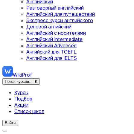
Английский
Разговорный английский
Английский для путешествий
Экспресс курсы английского
Деловой аглийский
Английский с носителями
Английский Intermediate
Английский Advanced
Ангийский для TOEFL
Английский для IELTS
WikiProf
Поиск курсов...
K
Курсы
Подбор
Акции
Список школ
Войти