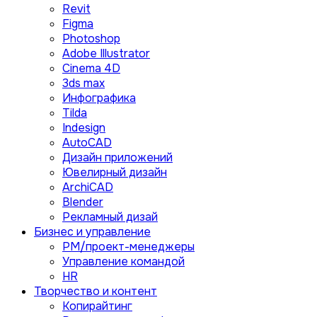
Revit
Figma
Photoshop
Adobe Illustrator
Сinema 4D
3ds max
Инфографика
Tilda
Indesign
AutoCAD
Дизайн приложений
Ювелирный дизайн
ArchiCAD
Blender
Рекламный дизай
Бизнес и управление
PM/проект-менеджеры
Управление командой
HR
Творчество и контент
Копирайтинг