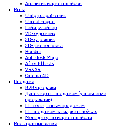
Аналитик маркетплейсов
Игры
Unity-разработчик
Unreal Engine
Геймдизайнер
2D-художник
3D-художник
3D-дженералист
Houdini
Autodesk Maya
After Effects
VR&AR
Cinema 4D
Продажи
B2B-продажи
Директор по продажам (управление
продажами)
По телефонным продажам
По продажам на маркетплейсах
Менеджер по маркетплейсам
Иностранные языки