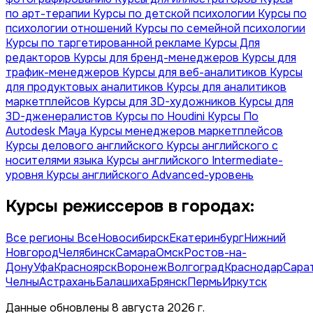
по арт-терапии
Курсы по детской психологии
Курсы по
психологии отношений
Курсы по семейной психологии
Курсы по таргетированной рекламе
Курсы Для
редакторов
Курсы для бренд-менеджеров
Курсы для
трафик-менеджеров
Курсы для веб-аналитиков
Курсы
для продуктовых аналитиков
Курсы для аналитиков
маркетплейсов
Курсы для 3D-художников
Курсы для
3D-дженералистов
Курсы по Houdini
Курсы По
Autodesk Maya
Курсы менеджеров маркетплейсов
Курсы делового английского
Курсы английского с
носителями языка
Курсы английского Intermediate-
уровня
Курсы английского Advanced-уровень
Курсы режиссеров в городах:
Все регионы
Все
Новосибирск
Екатеринбург
Нижний
Новгород
Челябинск
Самара
Омск
Ростов-на-
Дону
Уфа
Красноярск
Воронеж
Волгоград
Краснодар
Сара
Челны
Астрахань
Балашиха
Брянск
Пермь
Иркутск
Данные обновлены 8 августа 2026 г.