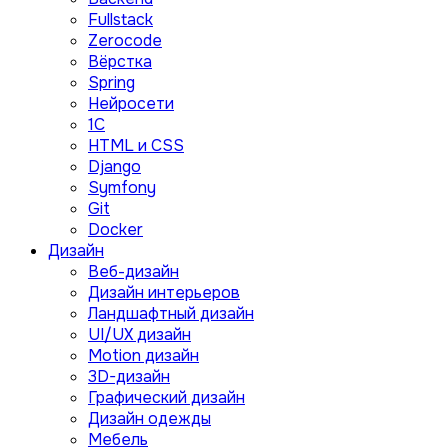
Fullstack
Zerocode
Вёрстка
Spring
Нейросети
1C
HTML и CSS
Django
Symfony
Git
Docker
Дизайн
Веб-дизайн
Дизайн интерьеров
Ландшафтный дизайн
UI/UX дизайн
Motion дизайн
3D-дизайн
Графический дизайн
Дизайн одежды
Мебель