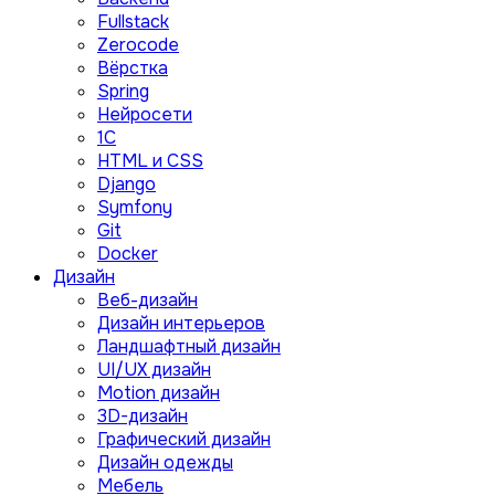
Fullstack
Zerocode
Вёрстка
Spring
Нейросети
1C
HTML и CSS
Django
Symfony
Git
Docker
Дизайн
Веб-дизайн
Дизайн интерьеров
Ландшафтный дизайн
UI/UX дизайн
Motion дизайн
3D-дизайн
Графический дизайн
Дизайн одежды
Мебель