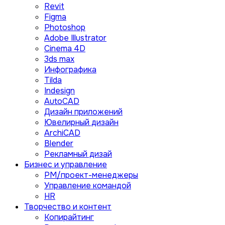
Revit
Figma
Photoshop
Adobe Illustrator
Сinema 4D
3ds max
Инфографика
Tilda
Indesign
AutoCAD
Дизайн приложений
Ювелирный дизайн
ArchiCAD
Blender
Рекламный дизай
Бизнес и управление
PM/проект-менеджеры
Управление командой
HR
Творчество и контент
Копирайтинг