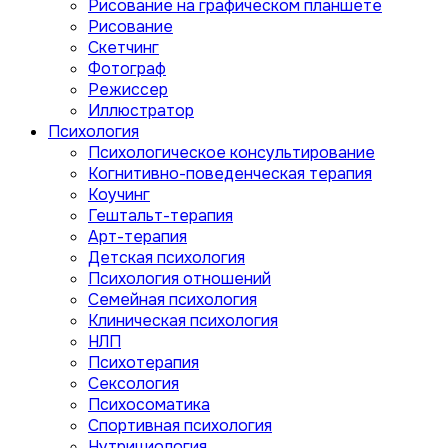
Рисование на графическом планшете
Рисование
Скетчинг
Фотограф
Режиссер
Иллюстратор
Психология
Психологическое консультирование
Когнитивно-поведенческая терапия
Коучинг
Гештальт-терапия
Арт-терапия
Детская психология
Психология отношений
Семейная психология
Клиническая психология
НЛП
Психотерапия
Сексология
Психосоматика
Спортивная психология
Нутрициология