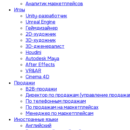
Аналитик маркетплейсов
Игры
Unity-разработчик
Unreal Engine
Геймдизайнер
2D-художник
3D-художник
3D-дженералист
Houdini
Autodesk Maya
After Effects
VR&AR
Cinema 4D
Продажи
B2B-продажи
Директор по продажам (управление продажа
По телефонным продажам
По продажам на маркетплейсах
Менеджер по маркетплейсам
Иностранные языки
Английский