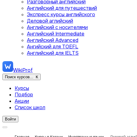
Разговорный английский
Английский для путешествий
Экспресс курсы английского
Деловой аглийский
Английский с носителями
Английский Intermediate
Английский Advanced
Ангийский для TOEFL
Английский для IELTS
WikiProf
Поиск курсов...
K
Курсы
Подбор
Акции
Список школ
Войти