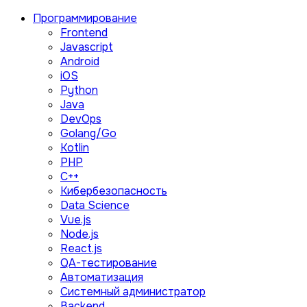
Программирование
Frontend
Javascript
Android
iOS
Python
Java
DevOps
Golang/Go
Kotlin
PHP
C++
Кибербезопасность
Data Science
Vue.js
Node.js
React.js
QA-тестирование
Автоматизация
Системный администратор
Backend