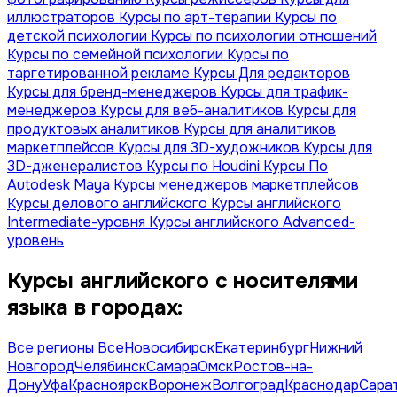
иллюстраторов
Курсы по арт-терапии
Курсы по
детской психологии
Курсы по психологии отношений
Курсы по семейной психологии
Курсы по
таргетированной рекламе
Курсы Для редакторов
Курсы для бренд-менеджеров
Курсы для трафик-
менеджеров
Курсы для веб-аналитиков
Курсы для
продуктовых аналитиков
Курсы для аналитиков
маркетплейсов
Курсы для 3D-художников
Курсы для
3D-дженералистов
Курсы по Houdini
Курсы По
Autodesk Maya
Курсы менеджеров маркетплейсов
Курсы делового английского
Курсы английского
Intermediate-уровня
Курсы английского Advanced-
уровень
Курсы английского с носителями
языка в городах:
Все регионы
Все
Новосибирск
Екатеринбург
Нижний
Новгород
Челябинск
Самара
Омск
Ростов-на-
Дону
Уфа
Красноярск
Воронеж
Волгоград
Краснодар
Сара