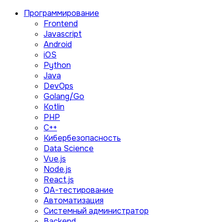
Программирование
Frontend
Javascript
Android
iOS
Python
Java
DevOps
Golang/Go
Kotlin
PHP
C++
Кибербезопасность
Data Science
Vue.js
Node.js
React.js
QA-тестирование
Автоматизация
Системный администратор
Backend