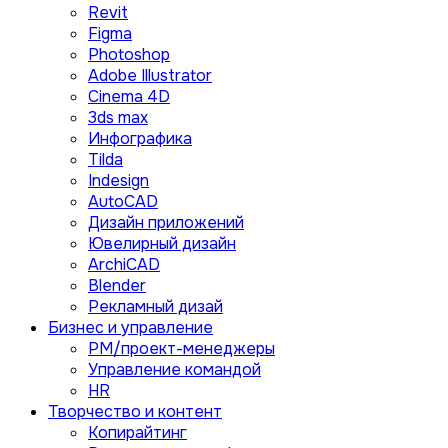
Revit
Figma
Photoshop
Adobe Illustrator
Сinema 4D
3ds max
Инфографика
Tilda
Indesign
AutoCAD
Дизайн приложений
Ювелирный дизайн
ArchiCAD
Blender
Рекламный дизай
Бизнес и управление
PM/проект-менеджеры
Управление командой
HR
Творчество и контент
Копирайтинг