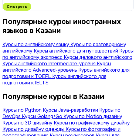
Смотреть
Популярные курсы иностранных
языков в Казани
Курсы по английскому языку
Курсы по разговорному
английскому
Курсы аглийского для путешествий
Курсы
по английскому экспресс
Курсы делового английского
Курсы английского Intermediate-уровня
Курсы
английского Advanced-уровень
Курсы ангийского для
подготовки к TOEFL
Курсы английского для
подготовки к IELTS
Популярные курсы в Казани
Курсы по Python
Курсы Java-разработки
Курсы по
DevOps
Курсы Golang/Go
Курсы по Motion дизайну
Курсы по 3D-дизайну
Курсы по графическому дизайну
Курсы по дизайну одежды
Курсы по фотографии и
фотографированию
Курсы режиссеров
Курсы для