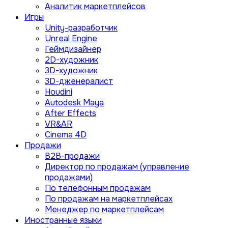
Аналитик маркетплейсов
Игры
Unity-разработчик
Unreal Engine
Геймдизайнер
2D-художник
3D-художник
3D-дженералист
Houdini
Autodesk Maya
After Effects
VR&AR
Cinema 4D
Продажи
B2B-продажи
Директор по продажам (управление
продажами)
По телефонным продажам
По продажам на маркетплейсах
Менеджер по маркетплейсам
Иностранные языки