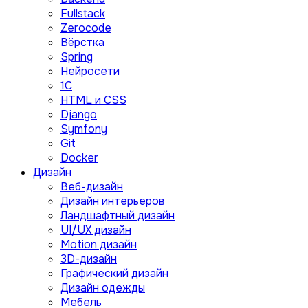
Fullstack
Zerocode
Вёрстка
Spring
Нейросети
1C
HTML и CSS
Django
Symfony
Git
Docker
Дизайн
Веб-дизайн
Дизайн интерьеров
Ландшафтный дизайн
UI/UX дизайн
Motion дизайн
3D-дизайн
Графический дизайн
Дизайн одежды
Мебель