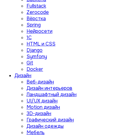
Fullstack
Zerocode
Вёрстка
Spring
Нейросети
1C
HTML и CSS
Django
Symfony
Git
Docker
Дизайн
Веб-дизайн
Дизайн интерьеров
Ландшафтный дизайн
UI/UX дизайн
Motion дизайн
3D-дизайн
Графический дизайн
Дизайн одежды
Мебель