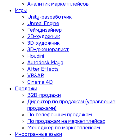
Аналитик маркетплейсов
Игры
Unity-разработчик
Unreal Engine
Геймдизайнер
2D-художник
3D-художник
3D-дженералист
Houdini
Autodesk Maya
After Effects
VR&AR
Cinema 4D
Продажи
B2B-продажи
Директор по продажам (управление
продажами)
По телефонным продажам
По продажам на маркетплейсах
Менеджер по маркетплейсам
Иностранные языки