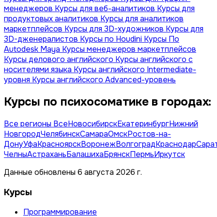
менеджеров
Курсы для веб-аналитиков
Курсы для
продуктовых аналитиков
Курсы для аналитиков
маркетплейсов
Курсы для 3D-художников
Курсы для
3D-дженералистов
Курсы по Houdini
Курсы По
Autodesk Maya
Курсы менеджеров маркетплейсов
Курсы делового английского
Курсы английского с
носителями языка
Курсы английского Intermediate-
уровня
Курсы английского Advanced-уровень
Курсы по психосоматике в городах:
Все регионы
Все
Новосибирск
Екатеринбург
Нижний
Новгород
Челябинск
Самара
Омск
Ростов-на-
Дону
Уфа
Красноярск
Воронеж
Волгоград
Краснодар
Сара
Челны
Астрахань
Балашиха
Брянск
Пермь
Иркутск
Данные обновлены 6 августа 2026 г.
Курсы
Программирование