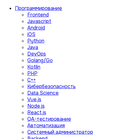
Программирование
Frontend
Javascript
Android
iOS
Python
Java
DevOps
Golang/Go
Kotlin
PHP
C++
Кибербезопасность
Data Science
Vue.js
Node.js
React.js
QA-тестирование
Автоматизация
Системный администратор
Backend