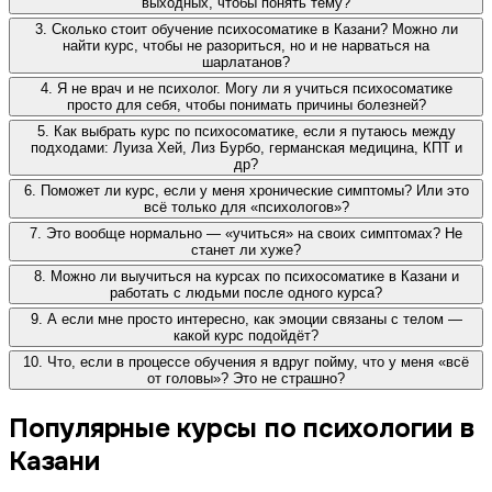
выходных, чтобы понять тему?
3. Сколько стоит обучение психосоматике в Казани? Можно ли
найти курс, чтобы не разориться, но и не нарваться на
шарлатанов?
4. Я не врач и не психолог. Могу ли я учиться психосоматике
просто для себя, чтобы понимать причины болезней?
5. Как выбрать курс по психосоматике, если я путаюсь между
подходами: Луиза Хей, Лиз Бурбо, германская медицина, КПТ и
др?
6. Поможет ли курс, если у меня хронические симптомы? Или это
всё только для «психологов»?
7. Это вообще нормально — «учиться» на своих симптомах? Не
станет ли хуже?
8. Можно ли выучиться на курсах по психосоматике в Казани и
работать с людьми после одного курса?
9. А если мне просто интересно, как эмоции связаны с телом —
какой курс подойдёт?
10. Что, если в процессе обучения я вдруг пойму, что у меня «всё
от головы»? Это не страшно?
Популярные курсы по психологии в
Казани