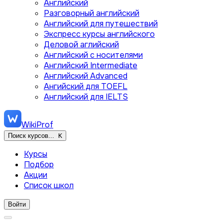
Английский
Разговорный английский
Английский для путешествий
Экспресс курсы английского
Деловой аглийский
Английский с носителями
Английский Intermediate
Английский Advanced
Ангийский для TOEFL
Английский для IELTS
WikiProf
Поиск курсов...
K
Курсы
Подбор
Акции
Список школ
Войти