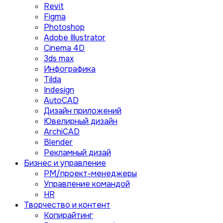
Revit
Figma
Photoshop
Adobe Illustrator
Сinema 4D
3ds max
Инфографика
Tilda
Indesign
AutoCAD
Дизайн приложений
Ювелирный дизайн
ArchiCAD
Blender
Рекламный дизай
Бизнес и управление
PM/проект-менеджеры
Управление командой
HR
Творчество и контент
Копирайтинг