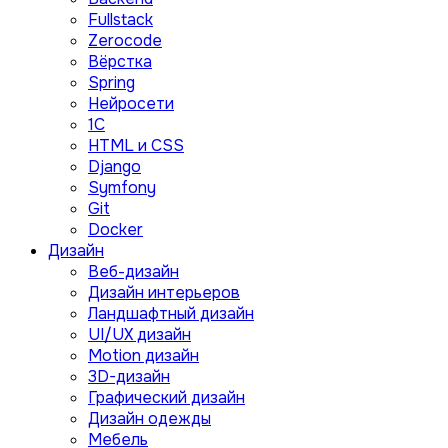
Fullstack
Zerocode
Вёрстка
Spring
Нейросети
1C
HTML и CSS
Django
Symfony
Git
Docker
Дизайн
Веб-дизайн
Дизайн интерьеров
Ландшафтный дизайн
UI/UX дизайн
Motion дизайн
3D-дизайн
Графический дизайн
Дизайн одежды
Мебель