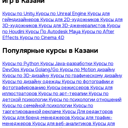
игр в Казани
Курсы по Unity
Курсы по Unreal Engine
Курсы для
геймдизайнеров
Курсы для 2D-художников
Курсы для
3D-художников
Курсы для 3D-дженералистов
Курсы
по Houdini
Курсы По Autodesk Maya
Курсы по After
Effects
Курсы по Cinema 4D
Популярные курсы в Казани
Курсы по Python
Курсы Java-разработки
Курсы по
DevOps
Курсы Golang/Go
Курсы по Motion дизайну
Курсы по 3D-дизайну
Курсы по графическому дизайну
Курсы по дизайну одежды
Курсы по фотографии и
фотографированию
Курсы режиссеров
Курсы для
иллюстраторов
Курсы по арт-терапии
Курсы по
детской психологии
Курсы по психологии отношений
Курсы по семейной психологии
Курсы по
таргетированной рекламе
Курсы Для редакторов
Курсы для бренд-менеджеров
Курсы для трафик-
менеджеров
Курсы для веб-аналитиков
Курсы для