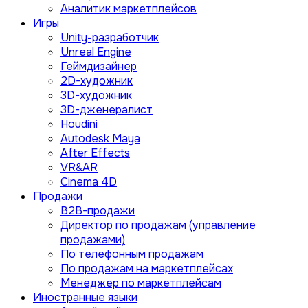
Аналитик маркетплейсов
Игры
Unity-разработчик
Unreal Engine
Геймдизайнер
2D-художник
3D-художник
3D-дженералист
Houdini
Autodesk Maya
After Effects
VR&AR
Cinema 4D
Продажи
B2B-продажи
Директор по продажам (управление
продажами)
По телефонным продажам
По продажам на маркетплейсах
Менеджер по маркетплейсам
Иностранные языки