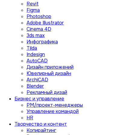
Revit
Figma
Photoshop
Adobe Illustrator
Сinema 4D
3ds max
Инфографика
Tilda
Indesign
AutoCAD
Дизайн приложений
Ювелирный дизайн
ArchiCAD
Blender
Рекламный дизай
Бизнес и управление
PM/проект-менеджеры
Управление командой
HR
Творчество и контент
Копирайтинг