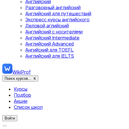
Английский
Разговорный английский
Английский для путешествий
Экспресс курсы английского
Деловой аглийский
Английский с носителями
Английский Intermediate
Английский Advanced
Ангийский для TOEFL
Английский для IELTS
WikiProf
Поиск курсов...
K
Курсы
Подбор
Акции
Список школ
Войти