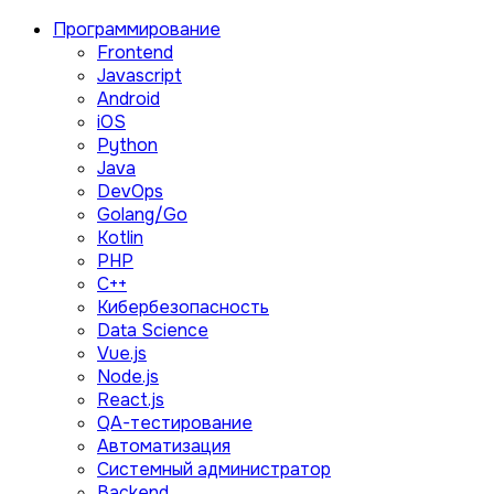
Программирование
Frontend
Javascript
Android
iOS
Python
Java
DevOps
Golang/Go
Kotlin
PHP
C++
Кибербезопасность
Data Science
Vue.js
Node.js
React.js
QA-тестирование
Автоматизация
Системный администратор
Backend