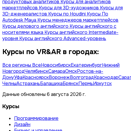
продуктовых аналитиков
Курсы для аналитиков
маркетплейсов
Курсы для 3D-художников
Курсы для
3D-дженералистов
Курсы по Houdini
Курсы По
Autodesk Maya
Курсы менеджеров маркетплейсов
Курсы делового английского
Курсы английского с
носителями языка
Курсы английского Intermediate-
уровня
Курсы английского Advanced-уровень
Курсы по VR&AR в городах:
Все регионы
Все
Новосибирск
Екатеринбург
Нижний
Новгород
Челябинск
Самара
Омск
Ростов-на-
Дону
Уфа
Красноярск
Воронеж
Волгоград
Краснодар
Сара
Челны
Астрахань
Балашиха
Брянск
Пермь
Иркутск
Данные обновлены 6 августа 2026 г.
Курсы
Программирование
Дизайн
Бизнес и управление