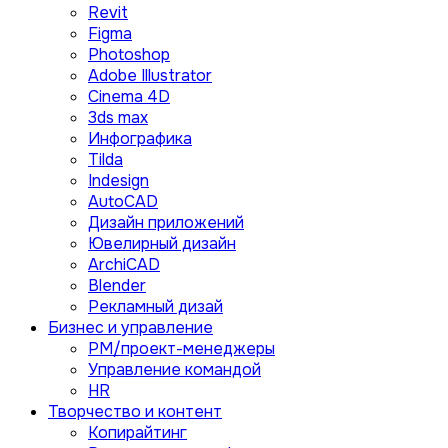
Revit
Figma
Photoshop
Adobe Illustrator
Сinema 4D
3ds max
Инфографика
Tilda
Indesign
AutoCAD
Дизайн приложений
Ювелирный дизайн
ArchiCAD
Blender
Рекламный дизай
Бизнес и управление
PM/проект-менеджеры
Управление командой
HR
Творчество и контент
Копирайтинг