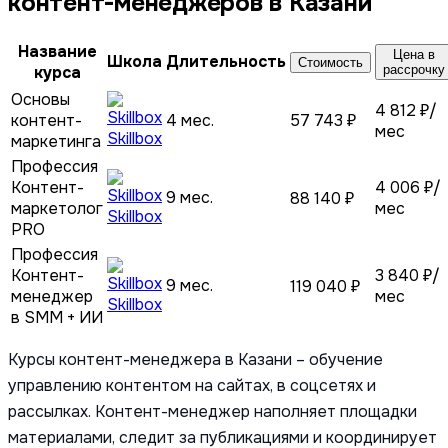
контент-менеджеров в Казани
Название
Цена в
Школа
Длительность
Стоимость
курса
рассрочку
Основы
4 812 ₽/
контент-
4 мес.
57 743 ₽
мес
Skillbox
маркетинга
Профессия
Контент-
4 006 ₽/
9 мес.
88 140 ₽
маркетолог
мес
Skillbox
PRO
Профессия
Контент-
3 840 ₽/
9 мес.
119 040 ₽
менеджер
мес
Skillbox
в SMM + ИИ
Курсы контент-менеджера в Казани – обучение
управлению контентом на сайтах, в соцсетях и
рассылках. Контент-менеджер наполняет площадки
материалами, следит за публикациями и координирует