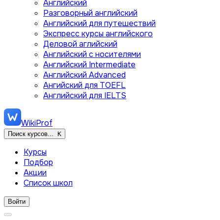
Английский
Разговорный английский
Английский для путешествий
Экспресс курсы английского
Деловой аглийский
Английский с носителями
Английский Intermediate
Английский Advanced
Ангийский для TOEFL
Английский для IELTS
WikiProf
Поиск курсов...
K
Курсы
Подбор
Акции
Список школ
Войти