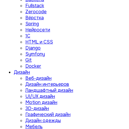
Fullstack
Zerocode
Вёрстка
Spring
Нейросети
1C
HTML и CSS
Django
Symfony
Git
Docker
Дизайн
Веб-дизайн
Дизайн интерьеров
Ландшафтный дизайн
UI/UX дизайн
Motion дизайн
3D-дизайн
Графический дизайн
Дизайн одежды
Мебель