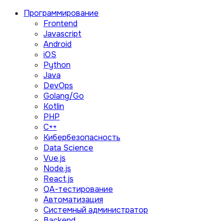
Программирование
Frontend
Javascript
Android
iOS
Python
Java
DevOps
Golang/Go
Kotlin
PHP
C++
Кибербезопасность
Data Science
Vue.js
Node.js
React.js
QA-тестирование
Автоматизация
Системный администратор
Backend