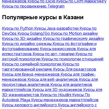
менеджеров
Курсы по Excel
Курсы по CRM-маркетингу
Курсы по продвижению Telegram
Популярные курсы в Казани
Курсы по Python
Курсы Java-разработки
Курсы по
DevOps
Курсы Golang/Go
Курсы по Motion дизайну
Курсы по 3D-дизайну
Курсы по графическому дизайну
Курсы по дизайну одежды
Курсы по фотографии и
фотографированию
Курсы режиссеров
Курсы для
иллюстраторов
Курсы по арт-терапии
Курсы по
детской психологии
Курсы по психологии отношений
Курсы по семейной психологии
Курсы по
таргетированной рекламе
Курсы Для редакторов
Курсы для бренд-менеджеров
Курсы для трафик-
менеджеров
Курсы для веб-аналитиков
Курсы для
продуктовых аналитиков
Курсы для аналитиков
маркетплейсов
Курсы для 3D-художников
Курсы для
3D-дженералистов
Курсы по Houdini
Курсы По
Autodesk Maya
Курсы менеджеров маркетплейсов
Курсы делового английского
Курсы английского с