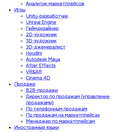
Аналитик маркетплейсов
Игры
Unity-разработчик
Unreal Engine
Геймдизайнер
2D-художник
3D-художник
3D-дженералист
Houdini
Autodesk Maya
After Effects
VR&AR
Cinema 4D
Продажи
B2B-продажи
Директор по продажам (управление
продажами)
По телефонным продажам
По продажам на маркетплейсах
Менеджер по маркетплейсам
Иностранные языки