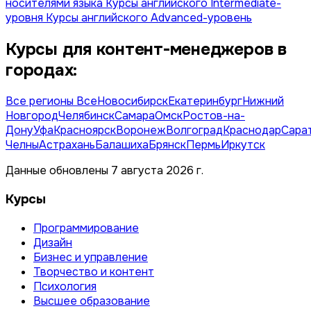
носителями языка
Курсы английского Intermediate-
уровня
Курсы английского Advanced-уровень
Курсы для контент-менеджеров в
городах:
Все регионы
Все
Новосибирск
Екатеринбург
Нижний
Новгород
Челябинск
Самара
Омск
Ростов-на-
Дону
Уфа
Красноярск
Воронеж
Волгоград
Краснодар
Сара
Челны
Астрахань
Балашиха
Брянск
Пермь
Иркутск
Данные обновлены 7 августа 2026 г.
Курсы
Программирование
Дизайн
Бизнес и управление
Творчество и контент
Психология
Высшее образование