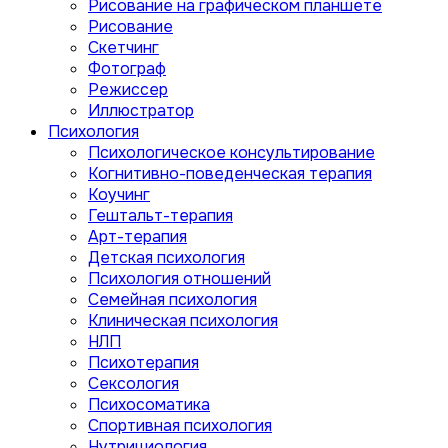
Рисование на графическом планшете
Рисование
Скетчинг
Фотограф
Режиссер
Иллюстратор
Психология
Психологическое консультирование
Когнитивно-поведенческая терапия
Коучинг
Гештальт-терапия
Арт-терапия
Детская психология
Психология отношений
Семейная психология
Клиническая психология
НЛП
Психотерапия
Сексология
Психосоматика
Спортивная психология
Нутрициология