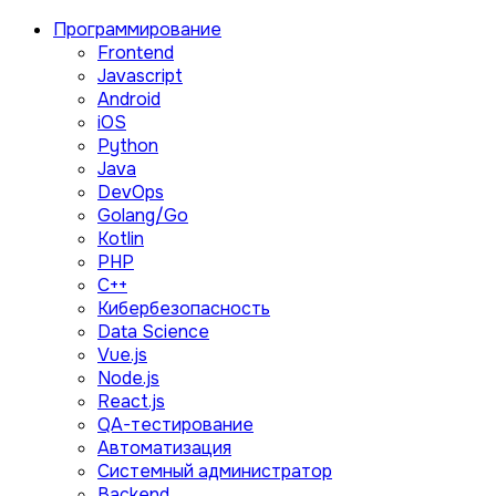
Программирование
Frontend
Javascript
Android
iOS
Python
Java
DevOps
Golang/Go
Kotlin
PHP
C++
Кибербезопасность
Data Science
Vue.js
Node.js
React.js
QA-тестирование
Автоматизация
Системный администратор
Backend