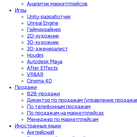
Аналитик маркетплейсов
Игры
Unity-разработчик
Unreal Engine
Геймдизайнер
2D-художник
3D-художник
3D-дженералист
Houdini
Autodesk Maya
After Effects
VR&AR
Cinema 4D
Продажи
B2B-продажи
Директор по продажам (управление продажа
По телефонным продажам
По продажам на маркетплейсах
Менеджер по маркетплейсам
Иностранные языки
Английский