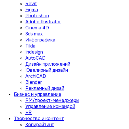
Revit
Figma
Photoshop
Adobe Illustrator
Сinema 4D
3ds max
Инфографика
Tilda
Indesign
AutoCAD
Дизайн приложений
Ювелирный дизайн
ArchiCAD
Blender
Рекламный дизай
Бизнес и управление
PM/проект-менеджеры
Управление командой
HR
Творчество и контент
Копирайтинг