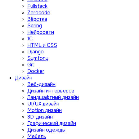
Fullstack
Zerocode
Вёрстка
Spring
Нейросети
1C
HTML и CSS
Django
Symfony
Git
Docker
Дизайн
Веб-дизайн
Дизайн интерьеров
Ландшафтный дизайн
UI/UX дизайн
Motion дизайн
3D-дизайн
Графический дизайн
Дизайн одежды
Мебель