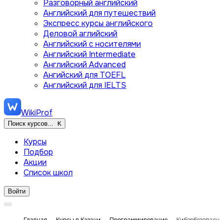
Разговорный английский
Английский для путешествий
Экспресс курсы английского
Деловой аглийский
Английский с носителями
Английский Intermediate
Английский Advanced
Ангийский для TOEFL
Английский для IELTS
WikiProf
Поиск курсов...
K
Курсы
Подбор
Акции
Список школ
Войти