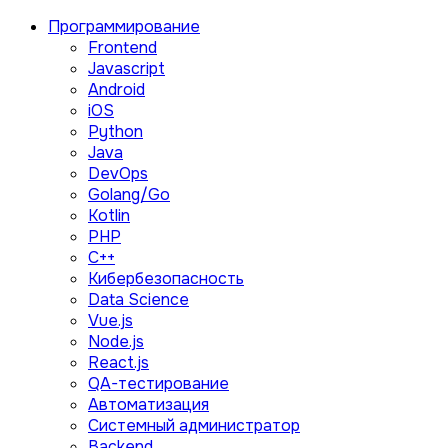
Программирование
Frontend
Javascript
Android
iOS
Python
Java
DevOps
Golang/Go
Kotlin
PHP
C++
Кибербезопасность
Data Science
Vue.js
Node.js
React.js
QA-тестирование
Автоматизация
Системный администратор
Backend