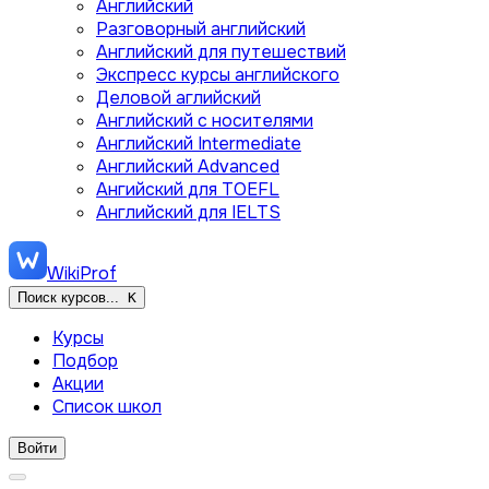
Английский
Разговорный английский
Английский для путешествий
Экспресс курсы английского
Деловой аглийский
Английский с носителями
Английский Intermediate
Английский Advanced
Ангийский для TOEFL
Английский для IELTS
WikiProf
Поиск курсов...
K
Курсы
Подбор
Акции
Список школ
Войти