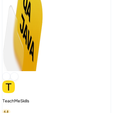
TeachMeSkills
4.8