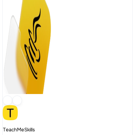
TeachMeSkills