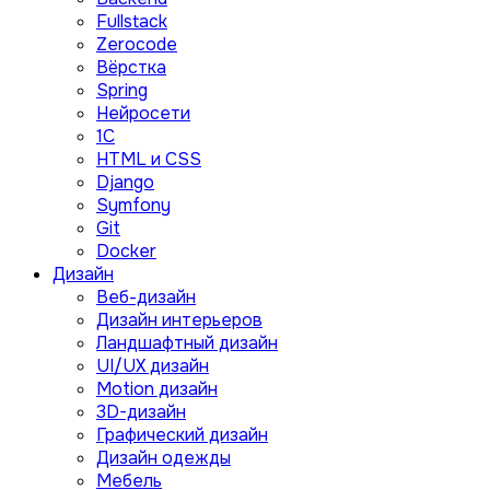
Fullstack
Zerocode
Вёрстка
Spring
Нейросети
1C
HTML и CSS
Django
Symfony
Git
Docker
Дизайн
Веб-дизайн
Дизайн интерьеров
Ландшафтный дизайн
UI/UX дизайн
Motion дизайн
3D-дизайн
Графический дизайн
Дизайн одежды
Мебель