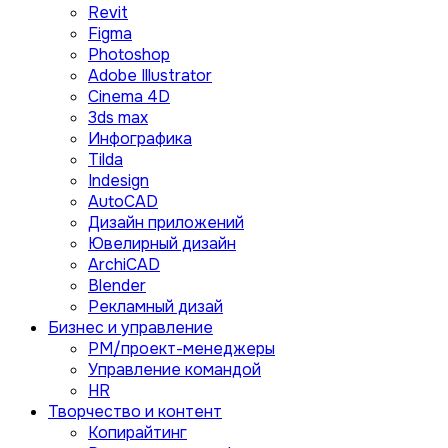
Revit
Figma
Photoshop
Adobe Illustrator
Сinema 4D
3ds max
Инфографика
Tilda
Indesign
AutoCAD
Дизайн приложений
Ювелирный дизайн
ArchiCAD
Blender
Рекламный дизай
Бизнес и управление
PM/проект-менеджеры
Управление командой
HR
Творчество и контент
Копирайтинг