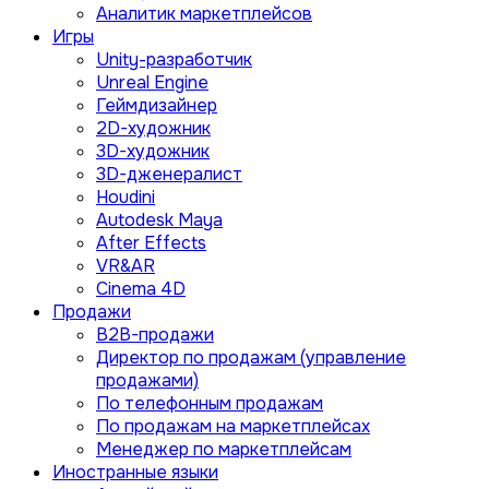
Аналитик маркетплейсов
Игры
Unity-разработчик
Unreal Engine
Геймдизайнер
2D-художник
3D-художник
3D-дженералист
Houdini
Autodesk Maya
After Effects
VR&AR
Cinema 4D
Продажи
B2B-продажи
Директор по продажам (управление
продажами)
По телефонным продажам
По продажам на маркетплейсах
Менеджер по маркетплейсам
Иностранные языки