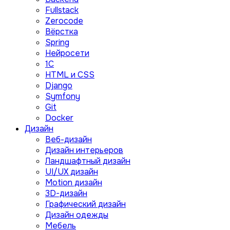
Fullstack
Zerocode
Вёрстка
Spring
Нейросети
1C
HTML и CSS
Django
Symfony
Git
Docker
Дизайн
Веб-дизайн
Дизайн интерьеров
Ландшафтный дизайн
UI/UX дизайн
Motion дизайн
3D-дизайн
Графический дизайн
Дизайн одежды
Мебель