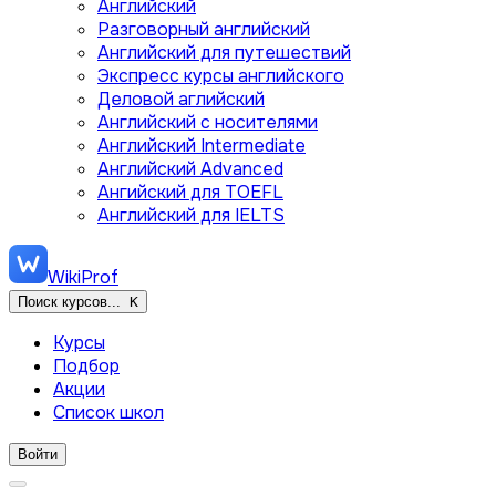
Английский
Разговорный английский
Английский для путешествий
Экспресс курсы английского
Деловой аглийский
Английский с носителями
Английский Intermediate
Английский Advanced
Ангийский для TOEFL
Английский для IELTS
WikiProf
Поиск курсов...
K
Курсы
Подбор
Акции
Список школ
Войти