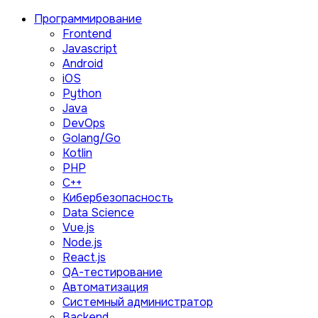
Программирование
Frontend
Javascript
Android
iOS
Python
Java
DevOps
Golang/Go
Kotlin
PHP
C++
Кибербезопасность
Data Science
Vue.js
Node.js
React.js
QA-тестирование
Автоматизация
Системный администратор
Backend