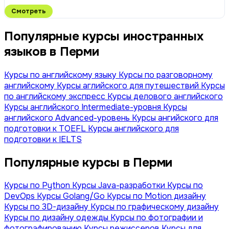
Смотреть
Популярные курсы иностранных
языков в Перми
Курсы по английскому языку
Курсы по разговорному
английскому
Курсы аглийского для путешествий
Курсы
по английскому экспресс
Курсы делового английского
Курсы английского Intermediate-уровня
Курсы
английского Advanced-уровень
Курсы ангийского для
подготовки к TOEFL
Курсы английского для
подготовки к IELTS
Популярные курсы в Перми
Курсы по Python
Курсы Java-разработки
Курсы по
DevOps
Курсы Golang/Go
Курсы по Motion дизайну
Курсы по 3D-дизайну
Курсы по графическому дизайну
Курсы по дизайну одежды
Курсы по фотографии и
фотографированию
Курсы режиссеров
Курсы для