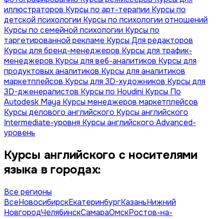
иллюстраторов
Курсы по арт-терапии
Курсы по
детской психологии
Курсы по психологии отношений
Курсы по семейной психологии
Курсы по
таргетированной рекламе
Курсы Для редакторов
Курсы для бренд-менеджеров
Курсы для трафик-
менеджеров
Курсы для веб-аналитиков
Курсы для
продуктовых аналитиков
Курсы для аналитиков
маркетплейсов
Курсы для 3D-художников
Курсы для
3D-дженералистов
Курсы по Houdini
Курсы По
Autodesk Maya
Курсы менеджеров маркетплейсов
Курсы делового английского
Курсы английского
Intermediate-уровня
Курсы английского Advanced-
уровень
Курсы английского с носителями
языка в городах:
Все регионы
Все
Новосибирск
Екатеринбург
Казань
Нижний
Новгород
Челябинск
Самара
Омск
Ростов-на-