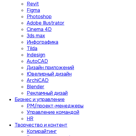
Revit
Figma
Photoshop
Adobe Illustrator
Сinema 4D
3ds max
Инфографика
Tilda
Indesign
AutoCAD
Дизайн приложений
Ювелирный дизайн
ArchiCAD
Blender
Рекламный дизай
Бизнес и управление
PM/проект-менеджеры
Управление командой
HR
Творчество и контент
Копирайтинг