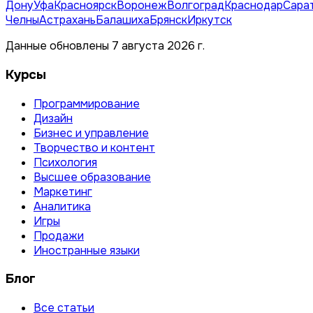
Дону
Уфа
Красноярск
Воронеж
Волгоград
Краснодар
Сара
Челны
Астрахань
Балашиха
Брянск
Иркутск
Данные обновлены 7 августа 2026 г.
Курсы
Программирование
Дизайн
Бизнес и управление
Творчество и контент
Психология
Высшее образование
Маркетинг
Аналитика
Игры
Продажи
Иностранные языки
Блог
Все статьи