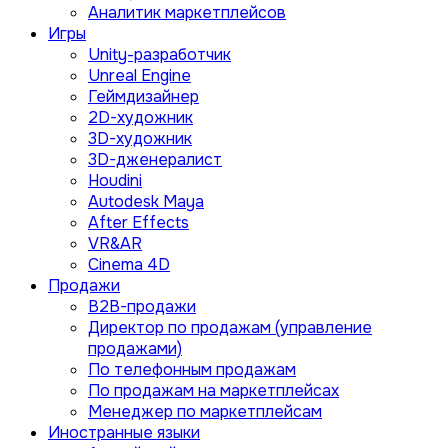
Аналитик маркетплейсов
Игры
Unity-разработчик
Unreal Engine
Геймдизайнер
2D-художник
3D-художник
3D-дженералист
Houdini
Autodesk Maya
After Effects
VR&AR
Cinema 4D
Продажи
B2B-продажи
Директор по продажам (управление
продажами)
По телефонным продажам
По продажам на маркетплейсах
Менеджер по маркетплейсам
Иностранные языки