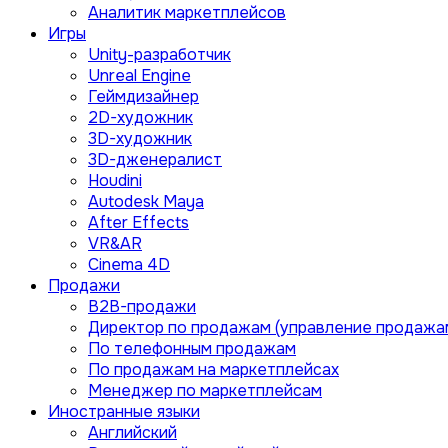
Аналитик маркетплейсов
Игры
Unity-разработчик
Unreal Engine
Геймдизайнер
2D-художник
3D-художник
3D-дженералист
Houdini
Autodesk Maya
After Effects
VR&AR
Cinema 4D
Продажи
B2B-продажи
Директор по продажам (управление продажа
По телефонным продажам
По продажам на маркетплейсах
Менеджер по маркетплейсам
Иностранные языки
Английский