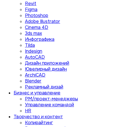
Revit
Figma
Photoshop
Adobe Illustrator
Сinema 4D
3ds max
Инфографика
Tilda
Indesign
AutoCAD
Дизайн приложений
Ювелирный дизайн
ArchiCAD
Blender
Рекламный дизай
Бизнес и управление
PM/проект-менеджеры
Управление командой
HR
Творчество и контент
Копирайтинг