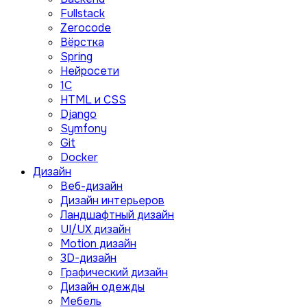
Fullstack
Zerocode
Вёрстка
Spring
Нейросети
1C
HTML и CSS
Django
Symfony
Git
Docker
Дизайн
Веб-дизайн
Дизайн интерьеров
Ландшафтный дизайн
UI/UX дизайн
Motion дизайн
3D-дизайн
Графический дизайн
Дизайн одежды
Мебель