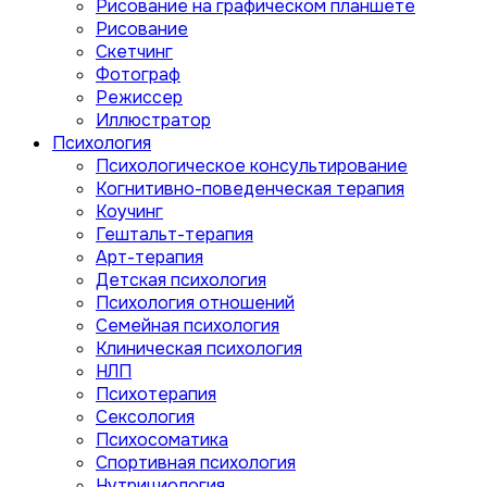
Рисование на графическом планшете
Рисование
Скетчинг
Фотограф
Режиссер
Иллюстратор
Психология
Психологическое консультирование
Когнитивно-поведенческая терапия
Коучинг
Гештальт-терапия
Арт-терапия
Детская психология
Психология отношений
Семейная психология
Клиническая психология
НЛП
Психотерапия
Сексология
Психосоматика
Спортивная психология
Нутрициология