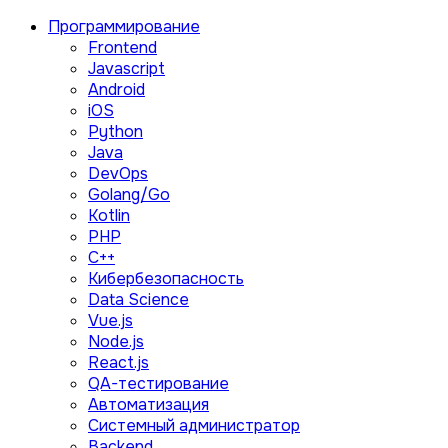
Программирование
Frontend
Javascript
Android
iOS
Python
Java
DevOps
Golang/Go
Kotlin
PHP
C++
Кибербезопасность
Data Science
Vue.js
Node.js
React.js
QA-тестирование
Автоматизация
Системный администратор
Backend