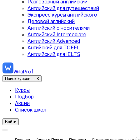
Разговорный английский
Английский для путешествий
Экспресс курсы английского
Деловой аглийский
Английский с носителями
Английский Intermediate
Английский Advanced
Ангийский для TOEFL
Английский для IELTS
WikiProf
Поиск курсов...
K
Курсы
Подбор
Акции
Список школ
Войти