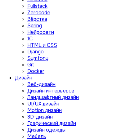
Fullstack
Zerocode
Вёрстка
Spring
Нейросети
1C
HTML и CSS
Django
Symfony
Git
Docker
Дизайн
Веб-дизайн
Дизайн интерьеров
Ландшафтный дизайн
UI/UX дизайн
Motion дизайн
3D-дизайн
Графический дизайн
Дизайн одежды
Мебель