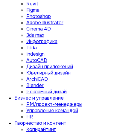
Revit
Figma
Photoshop
Adobe Illustrator
Сinema 4D
3ds max
Инфографика
Tilda
Indesign
AutoCAD
Дизайн приложений
Ювелирный дизайн
ArchiCAD
Blender
Рекламный дизай
Бизнес и управление
PM/проект-менеджеры
Управление командой
HR
Творчество и контент
Копирайтинг