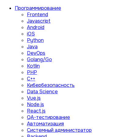
Программирование
Frontend
Javascript
Android
iOS
Python
Java
DevOps
Golang/Go
Kotlin
PHP
C++
Кибербезопасность
Data Science
Vue.js
Node.js
React.js
QA-тестирование
Автоматизация
Системный администратор
Backend