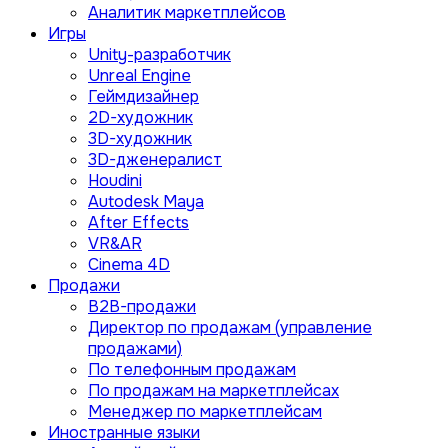
Аналитик маркетплейсов
Игры
Unity-разработчик
Unreal Engine
Геймдизайнер
2D-художник
3D-художник
3D-дженералист
Houdini
Autodesk Maya
After Effects
VR&AR
Cinema 4D
Продажи
B2B-продажи
Директор по продажам (управление
продажами)
По телефонным продажам
По продажам на маркетплейсах
Менеджер по маркетплейсам
Иностранные языки