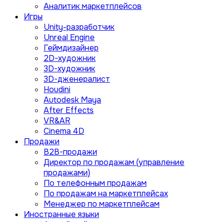
Аналитик маркетплейсов
Игры
Unity-разработчик
Unreal Engine
Геймдизайнер
2D-художник
3D-художник
3D-дженералист
Houdini
Autodesk Maya
After Effects
VR&AR
Cinema 4D
Продажи
B2B-продажи
Директор по продажам (управление
продажами)
По телефонным продажам
По продажам на маркетплейсах
Менеджер по маркетплейсам
Иностранные языки