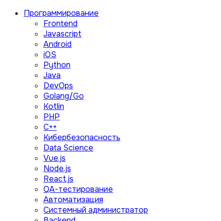
Программирование
Frontend
Javascript
Android
iOS
Python
Java
DevOps
Golang/Go
Kotlin
PHP
C++
Кибербезопасность
Data Science
Vue.js
Node.js
React.js
QA-тестирование
Автоматизация
Системный администратор
Backend