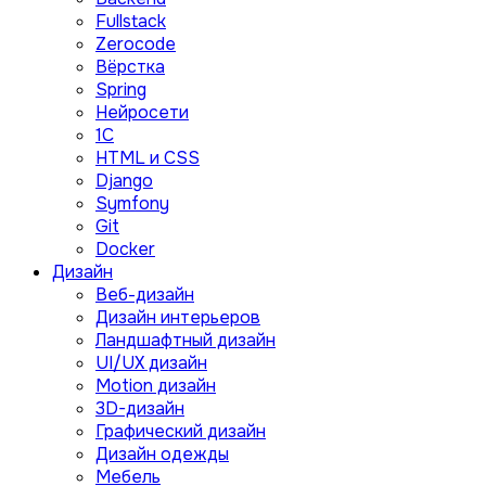
Fullstack
Zerocode
Вёрстка
Spring
Нейросети
1C
HTML и CSS
Django
Symfony
Git
Docker
Дизайн
Веб-дизайн
Дизайн интерьеров
Ландшафтный дизайн
UI/UX дизайн
Motion дизайн
3D-дизайн
Графический дизайн
Дизайн одежды
Мебель