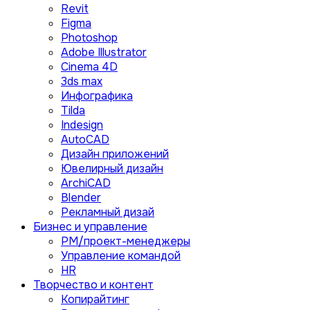
Revit
Figma
Photoshop
Adobe Illustrator
Сinema 4D
3ds max
Инфографика
Tilda
Indesign
AutoCAD
Дизайн приложений
Ювелирный дизайн
ArchiCAD
Blender
Рекламный дизай
Бизнес и управление
PM/проект-менеджеры
Управление командой
HR
Творчество и контент
Копирайтинг