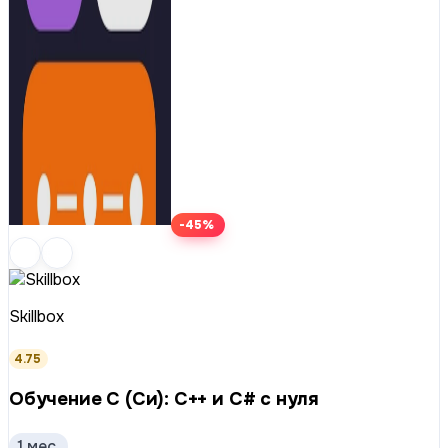
-45%
Skillbox
4.75
Обучение C (Си): C++ и C# с нуля
1 мес.