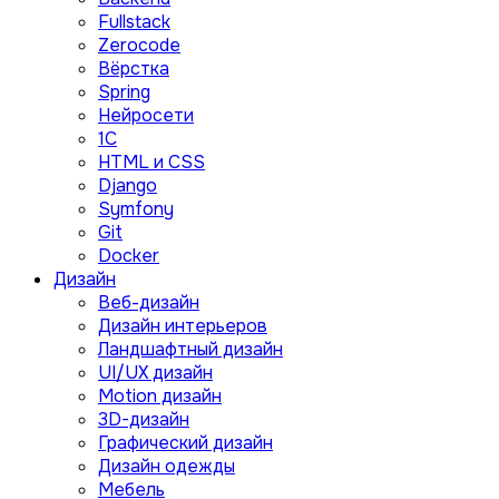
Fullstack
Zerocode
Вёрстка
Spring
Нейросети
1C
HTML и CSS
Django
Symfony
Git
Docker
Дизайн
Веб-дизайн
Дизайн интерьеров
Ландшафтный дизайн
UI/UX дизайн
Motion дизайн
3D-дизайн
Графический дизайн
Дизайн одежды
Мебель