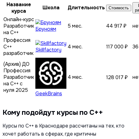
Название
Школа
Длительность
Стоимость
курса
р
Онлайн-курс
Разработчик
5 мес.
44 917 ₽
не
Бруноям
на C++
Профессия
C++
4 мес.
117 000 ₽
36
Skillfactory
разработчик
(Архив) ДО
Профессия
Разработчик
4 мес.
не
128 017 ₽
на C++ с
нуля 2025
GeekBrains
Кому подойдут курсы по C++
Курсы по C++ в Краснодаре рассчитаны на тех, кто
хочет работать в сферах, где критичны