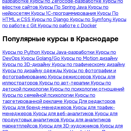
разработке
Курсы по Zerocode-разработке
Курсы по
вёрстке сайтов
Курсы По Spring Java
Курсы по
нейросетям
Курсы 1С-программирования
Курсы По
HTML и CSS
Курсы по Django
Курсы по Symfony
Курсы
по работе с Git
Курсы по работе с Docker
Популярные курсы в Краснодаре
Курсы по Python
Курсы Java-разработки
Курсы по
DevOps
Курсы Golang/Go
Курсы по Motion дизайну
Курсы по 3D-дизайну
Курсы по графическому дизайну
Курсы по дизайну одежды
Курсы по фотографии и
фотографированию
Курсы режиссеров
Курсы для
иллюстраторов
Курсы по арт-терапии
Курсы по
детской психологии
Курсы по психологии отношений
Курсы по семейной психологии
Курсы по
таргетированной рекламе
Курсы Для редакторов
Курсы для бренд-менеджеров
Курсы для трафик-
менеджеров
Курсы для веб-аналитиков
Курсы для
продуктовых аналитиков
Курсы для аналитиков
маркетплейсов
Курсы для 3D-художников
Курсы для