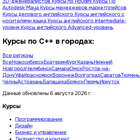
3D-дженералистов
Курсы по Houdini
Курсы По
Autodesk Maya
Курсы менеджеров маркетплейсов
Курсы делового английского
Курсы английского с
носителями языка
Курсы английского Intermediate-
уровня
Курсы английского Advanced-уровень
Курсы по С++ в городах:
Все регионы
Все
Новосибирск
Екатеринбург
Казань
Нижний
Новгород
Челябинск
Самара
Омск
Ростов-на-
Дону
Уфа
Красноярск
Воронеж
Волгоград
Саратов
Тюмень
Челны
Астрахань
Балашиха
Брянск
Пермь
Иркутск
Данные обновлены 6 августа 2026 г.
Курсы
Программирование
Дизайн
Бизнес и управление
Творчество и контент