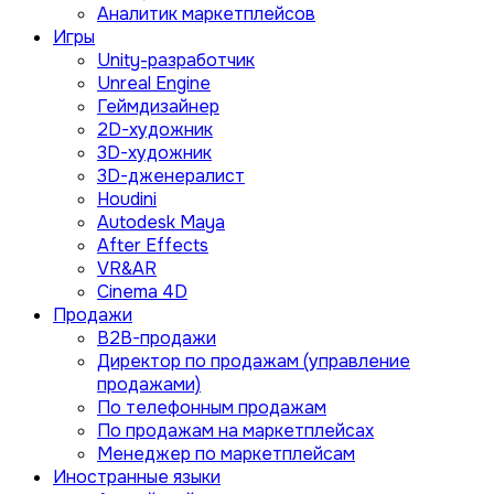
Аналитик маркетплейсов
Игры
Unity-разработчик
Unreal Engine
Геймдизайнер
2D-художник
3D-художник
3D-дженералист
Houdini
Autodesk Maya
After Effects
VR&AR
Cinema 4D
Продажи
B2B-продажи
Директор по продажам (управление
продажами)
По телефонным продажам
По продажам на маркетплейсах
Менеджер по маркетплейсам
Иностранные языки