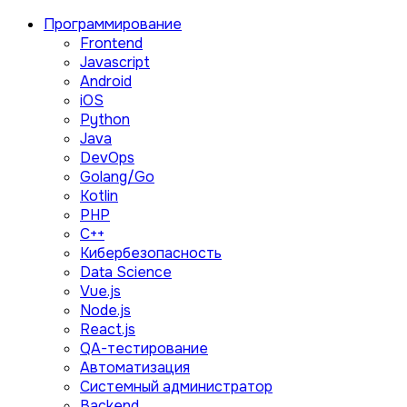
Программирование
Frontend
Javascript
Android
iOS
Python
Java
DevOps
Golang/Go
Kotlin
PHP
C++
Кибербезопасность
Data Science
Vue.js
Node.js
React.js
QA-тестирование
Автоматизация
Системный администратор
Backend