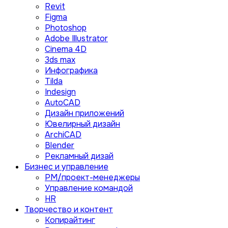
Revit
Figma
Photoshop
Adobe Illustrator
Сinema 4D
3ds max
Инфографика
Tilda
Indesign
AutoCAD
Дизайн приложений
Ювелирный дизайн
ArchiCAD
Blender
Рекламный дизай
Бизнес и управление
PM/проект-менеджеры
Управление командой
HR
Творчество и контент
Копирайтинг