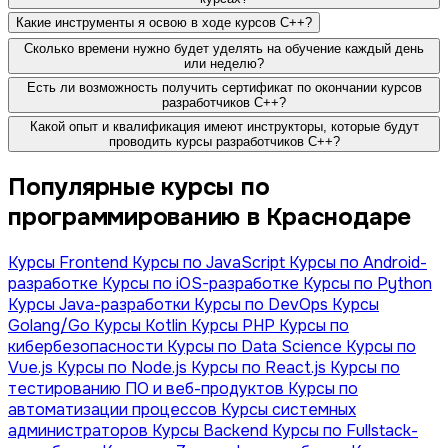
Какие инструменты я освою в ходе курсов C++?
Сколько времени нужно будет уделять на обучение каждый день
или неделю?
Есть ли возможность получить сертификат по окончании курсов
разработчиков C++?
Какой опыт и квалификация имеют инструкторы, которые будут
проводить курсы разработчиков C++?
Популярные курсы по
программированию в Краснодаре
Курсы Frontend
Курсы по JavaScript
Курсы по Android-
разработке
Курсы по iOS-разработке
Курсы по Python
Курсы Java-разработки
Курсы по DevOps
Курсы
Golang/Go
Курсы Kotlin
Курсы PHP
Курсы по
кибербезопасности
Курсы по Data Science
Курсы по
Vue.js
Курсы по Node.js
Курсы по React.js
Курсы по
тестированию ПО и веб-продуктов
Курсы по
автоматизации процессов
Курсы системных
администраторов
Курсы Backend
Курсы по Fullstack-