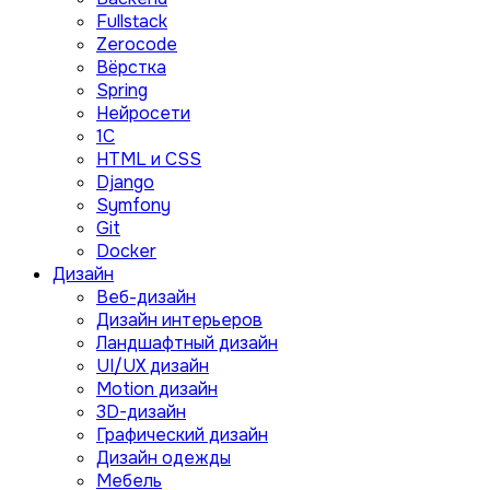
Fullstack
Zerocode
Вёрстка
Spring
Нейросети
1C
HTML и CSS
Django
Symfony
Git
Docker
Дизайн
Веб-дизайн
Дизайн интерьеров
Ландшафтный дизайн
UI/UX дизайн
Motion дизайн
3D-дизайн
Графический дизайн
Дизайн одежды
Мебель