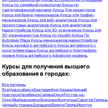
Курсы по семейной психологии
Курсы по
таргетированной рекламе
Курсы Для редакторов
Курсы для бренд-менеджеров
Курсы для трафик-
менеджеров
Курсы для веб-аналитиков
Курсы для
продуктовых аналитиков
Курсы для аналитиков
маркетплейсов
Курсы для 3D-художников
Курсы для
3D-дженералистов
Курсы по Houdini
Курсы По
Autodesk Maya
Курсы менеджеров маркетплейсов
Курсы делового английского
Курсы английского с
носителями языка
Курсы английского Intermediate-
уровня
Курсы английского Advanced-уровень
Курсы для получения высшего
образования в городах:
Все регионы
Все
Новосибирск
Екатеринбург
Казань
Нижний
Новгород
Челябинск
Самара
Омск
Ростов-на-
Дону
Уфа
Красноярск
Воронеж
Волгоград
Саратов
Тюмень
Челны
Астрахань
Балашиха
Брянск
Пермь
Иркутск