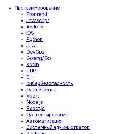
Программирование
Frontend
Javascript
Android
iOS
Python
Java
DevOps
Golang/Go
Kotlin
PHP
C++
Кибербезопасность
Data Science
Vue.js
Node.js
React.js
QA-тестирование
Автоматизация
Системный администратор
Backend