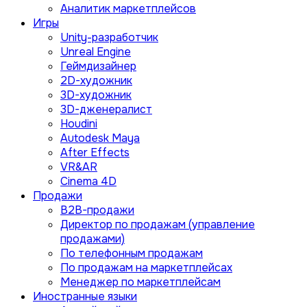
Аналитик маркетплейсов
Игры
Unity-разработчик
Unreal Engine
Геймдизайнер
2D-художник
3D-художник
3D-дженералист
Houdini
Autodesk Maya
After Effects
VR&AR
Cinema 4D
Продажи
B2B-продажи
Директор по продажам (управление
продажами)
По телефонным продажам
По продажам на маркетплейсах
Менеджер по маркетплейсам
Иностранные языки