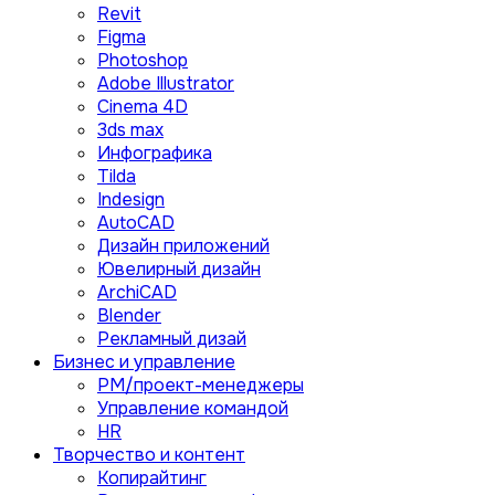
Revit
Figma
Photoshop
Adobe Illustrator
Сinema 4D
3ds max
Инфографика
Tilda
Indesign
AutoCAD
Дизайн приложений
Ювелирный дизайн
ArchiCAD
Blender
Рекламный дизай
Бизнес и управление
PM/проект-менеджеры
Управление командой
HR
Творчество и контент
Копирайтинг