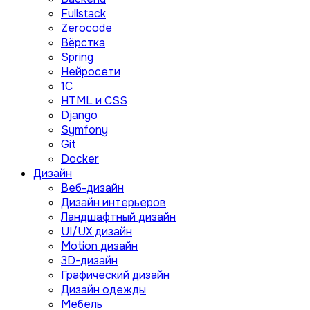
Fullstack
Zerocode
Вёрстка
Spring
Нейросети
1C
HTML и CSS
Django
Symfony
Git
Docker
Дизайн
Веб-дизайн
Дизайн интерьеров
Ландшафтный дизайн
UI/UX дизайн
Motion дизайн
3D-дизайн
Графический дизайн
Дизайн одежды
Мебель