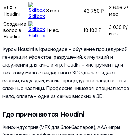
VFX в
3 646 ₽/
3 мес.
43 750 ₽
Houdini
мес
Skillbox
Создание
3 030 ₽/
волос в
1 мес.
18 182 ₽
мес
Skillbox
Houdini
Курсы Houdini в Краснодаре – обучение процедурной
генерации эффектов, разрушений, симуляций и
окружения для кино и игр. Houdini – инструмент для
тех, кому мало стандартного 3D: здесь создают
взрывы, воду, дым, магию, процедурные ландшафты и
сложные частицы. Профессия нишевая, специалистов
мало, оплата – одна из самых высоких в 3D.
Где применяется Houdini
Киноиндустрия (VFX для блокбастеров), AAA-игры