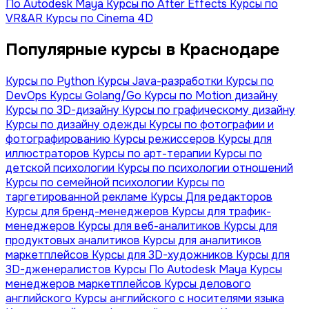
По Autodesk Maya
Курсы по After Effects
Курсы по
VR&AR
Курсы по Cinema 4D
Популярные курсы в Краснодаре
Курсы по Python
Курсы Java-разработки
Курсы по
DevOps
Курсы Golang/Go
Курсы по Motion дизайну
Курсы по 3D-дизайну
Курсы по графическому дизайну
Курсы по дизайну одежды
Курсы по фотографии и
фотографированию
Курсы режиссеров
Курсы для
иллюстраторов
Курсы по арт-терапии
Курсы по
детской психологии
Курсы по психологии отношений
Курсы по семейной психологии
Курсы по
таргетированной рекламе
Курсы Для редакторов
Курсы для бренд-менеджеров
Курсы для трафик-
менеджеров
Курсы для веб-аналитиков
Курсы для
продуктовых аналитиков
Курсы для аналитиков
маркетплейсов
Курсы для 3D-художников
Курсы для
3D-дженералистов
Курсы По Autodesk Maya
Курсы
менеджеров маркетплейсов
Курсы делового
английского
Курсы английского с носителями языка