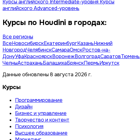
Курсы английского Intermediate-уровня
Курсы
английского Advanced-уровень
Курсы по Houdini в городах:
Все регионы
Все
Новосибирск
Екатеринбург
Казань
Нижний
Новгород
Челябинск
Самара
Омск
Ростов-на-
Дону
Уфа
Красноярск
Воронеж
Волгоград
Саратов
Тюмень
Челны
Астрахань
Балашиха
Брянск
Пермь
Иркутск
Данные обновлены 8 августа 2026 г.
Курсы
Программирование
Дизайн
Бизнес и управление
Творчество и контент
Психология
Высшее образование
Маркетинг