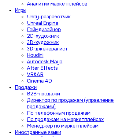
Аналитик маркетплейсов
Игры
Unity-разработчик
Unreal Engine
Геймдизайнер
2D-художник
3D-художник
3D-дженералист
Houdini
Autodesk Maya
After Effects
VR&AR
Cinema 4D
Продажи
B2B-продажи
Директор по продажам (управление
продажами)
По телефонным продажам
По продажам на маркетплейсах
Менеджер по маркетплейсам
Иностранные языки