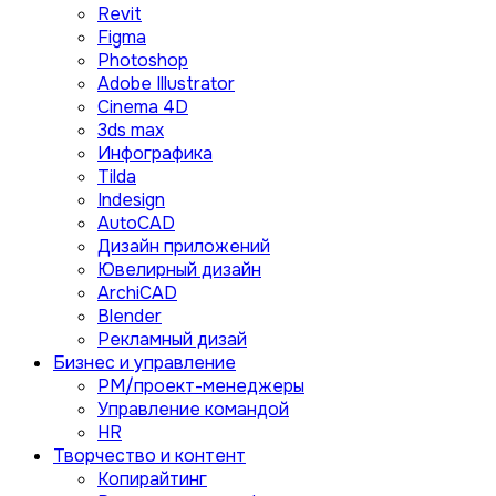
Revit
Figma
Photoshop
Adobe Illustrator
Сinema 4D
3ds max
Инфографика
Tilda
Indesign
AutoCAD
Дизайн приложений
Ювелирный дизайн
ArchiCAD
Blender
Рекламный дизай
Бизнес и управление
PM/проект-менеджеры
Управление командой
HR
Творчество и контент
Копирайтинг