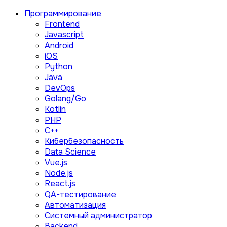
Программирование
Frontend
Javascript
Android
iOS
Python
Java
DevOps
Golang/Go
Kotlin
PHP
C++
Кибербезопасность
Data Science
Vue.js
Node.js
React.js
QA-тестирование
Автоматизация
Системный администратор
Backend