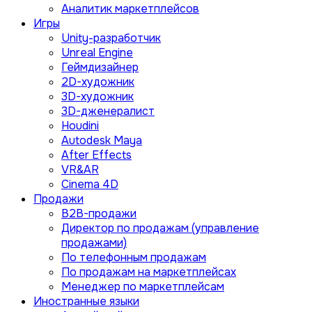
Аналитик маркетплейсов
Игры
Unity-разработчик
Unreal Engine
Геймдизайнер
2D-художник
3D-художник
3D-дженералист
Houdini
Autodesk Maya
After Effects
VR&AR
Cinema 4D
Продажи
B2B-продажи
Директор по продажам (управление
продажами)
По телефонным продажам
По продажам на маркетплейсах
Менеджер по маркетплейсам
Иностранные языки