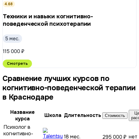
4.68
Техники и навыки когнитивно-
поведенческой психотерапии
5 мес.
115 000 ₽
Смотреть
Сравнение лучших курсов по
когнитивно-поведенческой терапии
в Краснодаре
Название
Це
Школа
Длительность
Стоимость
курса
рас
Психолог в
когнитивно-
18 мес.
нет
295 000 ₽