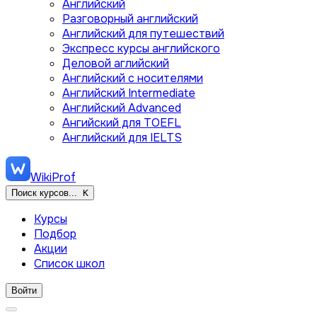
Английский
Разговорный английский
Английский для путешествий
Экспресс курсы английского
Деловой аглийский
Английский с носителями
Английский Intermediate
Английский Advanced
Ангийский для TOEFL
Английский для IELTS
WikiProf
Поиск курсов...
K
Курсы
Подбор
Акции
Список школ
Войти