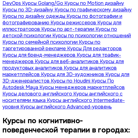
DevOps
Курсы Golang/Go
Курсы по Motion дизайну
Курсы по 3D-дизайну
Курсы по графическому дизайну
Курсы по дизайну одежды
Курсы по фотографии и
фотографированию
Курсы режиссеров
Курсы для
иллюстраторов
Курсы по арт-терапии
Курсы по
детской психологии
Курсы по психологии отношений
Курсы по семейной психологии
Курсы по
таргетированной рекламе
Курсы Для редакторов
Курсы для бренд-менеджеров
Курсы для трафик-
менеджеров
Курсы для веб-аналитиков
Курсы для
продуктовых аналитиков
Курсы для аналитиков
маркетплейсов
Курсы для 3D-художников
Курсы для
3D-дженералистов
Курсы по Houdini
Курсы По
Autodesk Maya
Курсы менеджеров маркетплейсов
Курсы делового английского
Курсы английского с
носителями языка
Курсы английского Intermediate-
уровня
Курсы английского Advanced-уровень
Курсы по когнитивно-
поведенческой терапии в городах: