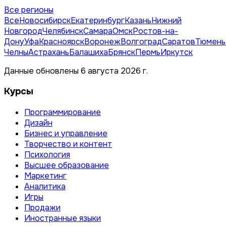
Все регионы
Все
Новосибирск
Екатеринбург
Казань
Нижний
Новгород
Челябинск
Самара
Омск
Ростов-на-
Дону
Уфа
Красноярск
Воронеж
Волгоград
Саратов
Тюмень
Челны
Астрахань
Балашиха
Брянск
Пермь
Иркутск
Данные обновлены 6 августа 2026 г.
Курсы
Программирование
Дизайн
Бизнес и управление
Творчество и контент
Психология
Высшее образование
Маркетинг
Аналитика
Игры
Продажи
Иностранные языки