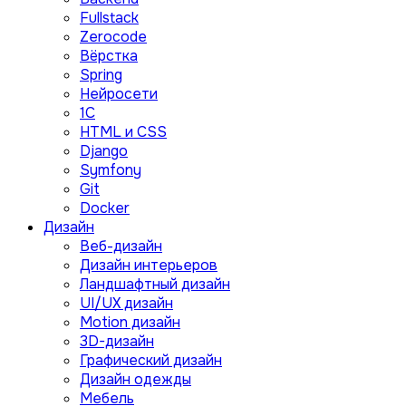
Fullstack
Zerocode
Вёрстка
Spring
Нейросети
1C
HTML и CSS
Django
Symfony
Git
Docker
Дизайн
Веб-дизайн
Дизайн интерьеров
Ландшафтный дизайн
UI/UX дизайн
Motion дизайн
3D-дизайн
Графический дизайн
Дизайн одежды
Мебель