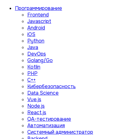
Программирование
Frontend
Javascript
Android
iOS
Python
Java
DevOps
Golang/Go
Kotlin
PHP
C++
Кибербезопасность
Data Science
Vue.js
Node.js
React.js
QA-тестирование
Автоматизация
Системный администратор
Backend