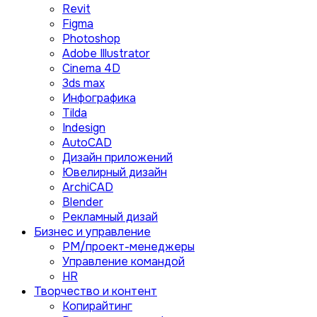
Revit
Figma
Photoshop
Adobe Illustrator
Сinema 4D
3ds max
Инфографика
Tilda
Indesign
AutoCAD
Дизайн приложений
Ювелирный дизайн
ArchiCAD
Blender
Рекламный дизай
Бизнес и управление
PM/проект-менеджеры
Управление командой
HR
Творчество и контент
Копирайтинг