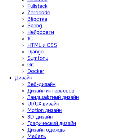
Fullstack
Zerocode
Вёрстка
Spring
Нейросети
1C
HTML и CSS
Django
Symfony
Git
Docker
Дизайн
Веб-дизайн
Дизайн интерьеров
Ландшафтный дизайн
UI/UX дизайн
Motion дизайн
3D-дизайн
Графический дизайн
Дизайн одежды
Мебель