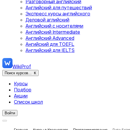
Разговорный английский
Английский для путешествий
Экспресс курсы английского
Деловой аглийский
Английский с носителями
Английский Intermediate
Английский Advanced
Ангийский для TOEFL
Английский для IELTS
WikiProf
Поиск курсов...
K
Курсы
Подбор
Акции
Список школ
Войти