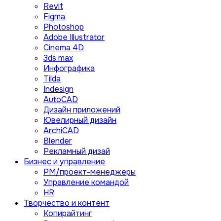
Revit
Figma
Photoshop
Adobe Illustrator
Сinema 4D
3ds max
Инфографика
Tilda
Indesign
AutoCAD
Дизайн приложений
Ювелирный дизайн
ArchiCAD
Blender
Рекламный дизай
Бизнес и управление
PM/проект-менеджеры
Управление командой
HR
Творчество и контент
Копирайтинг