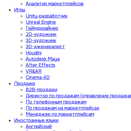
Аналитик маркетплейсов
Игры
Unity-разработчик
Unreal Engine
Геймдизайнер
2D-художник
3D-художник
3D-дженералист
Houdini
Autodesk Maya
After Effects
VR&AR
Cinema 4D
Продажи
B2B-продажи
Директор по продажам (управление продажа
По телефонным продажам
По продажам на маркетплейсах
Менеджер по маркетплейсам
Иностранные языки
Английский