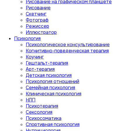
Рисование на графическом планшете
Рисование
Скетчинг
Фотограф
Режиссер
Иллюстратор
Психология
Психологическое консультирование
Когнитивно-поведенческая терапия
Коучинг
Гештальт-терапия
Арт-терапия
Детская психология
Психология отношений
Семейная психология
Клиническая психология
НЛП
Психотерапия
Сексология
Психосоматика
Спортивная психология
Нутрициология