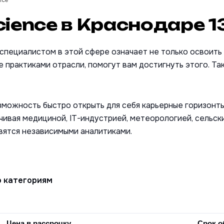
nce
cience в Краснодаре
1
 специалистом в этой сфере означает не только освоить
 практиками отрасли, помогут вам достигнуть этого. Та
зможность быстро открыть для себя карьерные горизонты
анчивая медициной, IT-индустрией, метеорологией, сельс
овятся независимыми аналитиками.
о категориям
Цена в рассрочку
Срок о