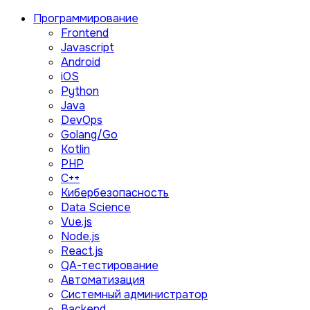
Программирование
Frontend
Javascript
Android
iOS
Python
Java
DevOps
Golang/Go
Kotlin
PHP
C++
Кибербезопасность
Data Science
Vue.js
Node.js
React.js
QA-тестирование
Автоматизация
Системный администратор
Backend