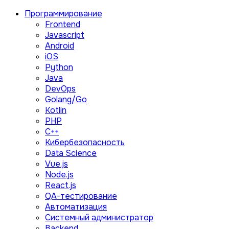
Программирование
Frontend
Javascript
Android
iOS
Python
Java
DevOps
Golang/Go
Kotlin
PHP
C++
Кибербезопасность
Data Science
Vue.js
Node.js
React.js
QA-тестирование
Автоматизация
Системный администратор
Backend