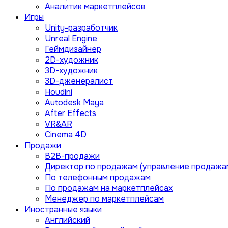
Аналитик маркетплейсов
Игры
Unity-разработчик
Unreal Engine
Геймдизайнер
2D-художник
3D-художник
3D-дженералист
Houdini
Autodesk Maya
After Effects
VR&AR
Cinema 4D
Продажи
B2B-продажи
Директор по продажам (управление продажа
По телефонным продажам
По продажам на маркетплейсах
Менеджер по маркетплейсам
Иностранные языки
Английский