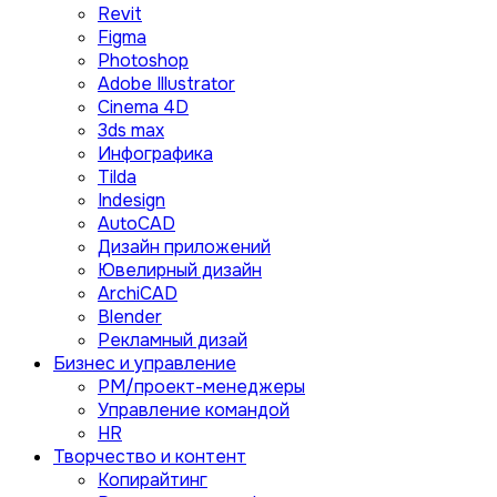
Revit
Figma
Photoshop
Adobe Illustrator
Сinema 4D
3ds max
Инфографика
Tilda
Indesign
AutoCAD
Дизайн приложений
Ювелирный дизайн
ArchiCAD
Blender
Рекламный дизай
Бизнес и управление
PM/проект-менеджеры
Управление командой
HR
Творчество и контент
Копирайтинг