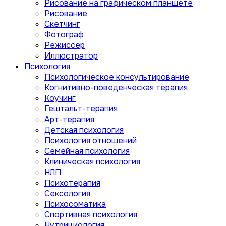
Рисование на графическом планшете
Рисование
Скетчинг
Фотограф
Режиссер
Иллюстратор
Психология
Психологическое консультирование
Когнитивно-поведенческая терапия
Коучинг
Гештальт-терапия
Арт-терапия
Детская психология
Психология отношений
Семейная психология
Клиническая психология
НЛП
Психотерапия
Сексология
Психосоматика
Спортивная психология
Нутрициология