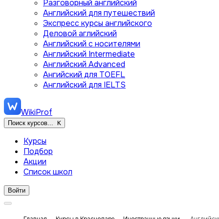
Разговорный английский
Английский для путешествий
Экспресс курсы английского
Деловой аглийский
Английский с носителями
Английский Intermediate
Английский Advanced
Ангийский для TOEFL
Английский для IELTS
WikiProf
Поиск курсов...
K
Курсы
Подбор
Акции
Список школ
Войти