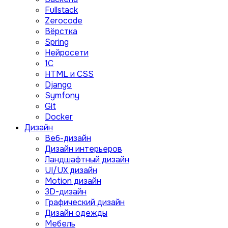
Fullstack
Zerocode
Вёрстка
Spring
Нейросети
1C
HTML и CSS
Django
Symfony
Git
Docker
Дизайн
Веб-дизайн
Дизайн интерьеров
Ландшафтный дизайн
UI/UX дизайн
Motion дизайн
3D-дизайн
Графический дизайн
Дизайн одежды
Мебель