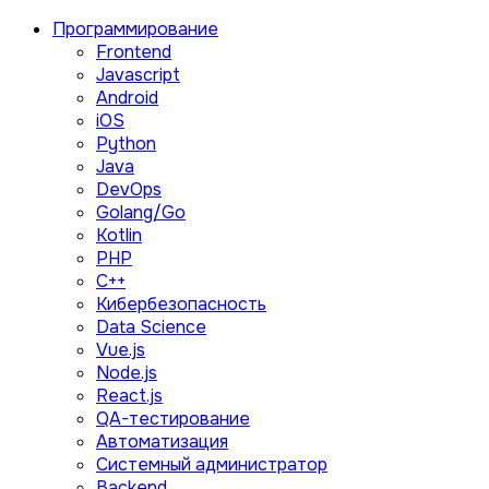
Программирование
Frontend
Javascript
Android
iOS
Python
Java
DevOps
Golang/Go
Kotlin
PHP
C++
Кибербезопасность
Data Science
Vue.js
Node.js
React.js
QA-тестирование
Автоматизация
Системный администратор
Backend