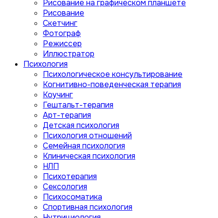
Рисование на графическом планшете
Рисование
Скетчинг
Фотограф
Режиссер
Иллюстратор
Психология
Психологическое консультирование
Когнитивно-поведенческая терапия
Коучинг
Гештальт-терапия
Арт-терапия
Детская психология
Психология отношений
Семейная психология
Клиническая психология
НЛП
Психотерапия
Сексология
Психосоматика
Спортивная психология
Нутрициология