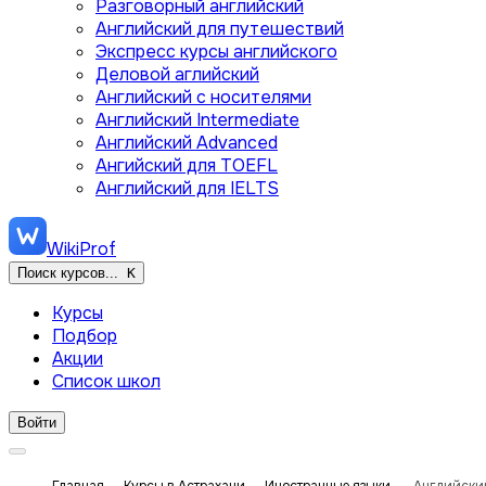
Разговорный английский
Английский для путешествий
Экспресс курсы английского
Деловой аглийский
Английский с носителями
Английский Intermediate
Английский Advanced
Ангийский для TOEFL
Английский для IELTS
WikiProf
Поиск курсов...
K
Курсы
Подбор
Акции
Список школ
Войти