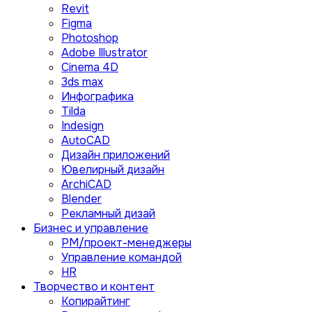
Revit
Figma
Photoshop
Adobe Illustrator
Сinema 4D
3ds max
Инфографика
Tilda
Indesign
AutoCAD
Дизайн приложений
Ювелирный дизайн
ArchiCAD
Blender
Рекламный дизай
Бизнес и управление
PM/проект-менеджеры
Управление командой
HR
Творчество и контент
Копирайтинг