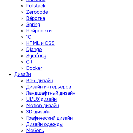
Fullstack
Zerocode
Вёрстка
Spring
Нейросети
1C
HTML и CSS
Django
Symfony
Git
Docker
Дизайн
Веб-дизайн
Дизайн интерьеров
Ландшафтный дизайн
UI/UX дизайн
Motion дизайн
3D-дизайн
Графический дизайн
Дизайн одежды
Мебель