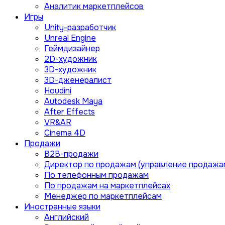
Аналитик маркетплейсов
Игры
Unity-разработчик
Unreal Engine
Геймдизайнер
2D-художник
3D-художник
3D-дженералист
Houdini
Autodesk Maya
After Effects
VR&AR
Cinema 4D
Продажи
B2B-продажи
Директор по продажам (управление продажа
По телефонным продажам
По продажам на маркетплейсах
Менеджер по маркетплейсам
Иностранные языки
Английский