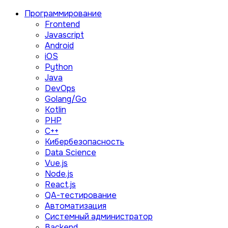
Программирование
Frontend
Javascript
Android
iOS
Python
Java
DevOps
Golang/Go
Kotlin
PHP
C++
Кибербезопасность
Data Science
Vue.js
Node.js
React.js
QA-тестирование
Автоматизация
Системный администратор
Backend