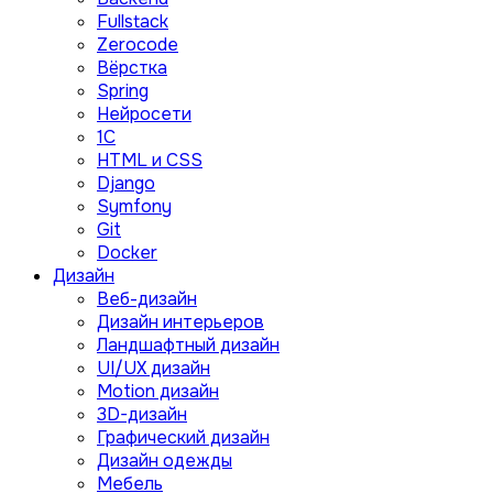
Fullstack
Zerocode
Вёрстка
Spring
Нейросети
1C
HTML и CSS
Django
Symfony
Git
Docker
Дизайн
Веб-дизайн
Дизайн интерьеров
Ландшафтный дизайн
UI/UX дизайн
Motion дизайн
3D-дизайн
Графический дизайн
Дизайн одежды
Мебель