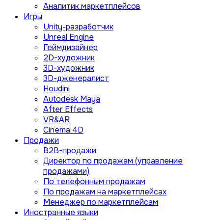
Аналитик маркетплейсов
Игры
Unity-разработчик
Unreal Engine
Геймдизайнер
2D-художник
3D-художник
3D-дженералист
Houdini
Autodesk Maya
After Effects
VR&AR
Cinema 4D
Продажи
B2B-продажи
Директор по продажам (управление
продажами)
По телефонным продажам
По продажам на маркетплейсах
Менеджер по маркетплейсам
Иностранные языки