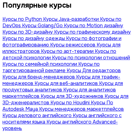
Популярные курсы
Курсы по Python
Курсы Java-разработки
Курсы по
DevOps
Курсы Golang/Go
Курсы по Motion дизайну
Курсы по 3D-дизайну
Курсы по графическому дизайну
Курсы по дизайну одежды
Курсы по фотографии и
фотографированию
Курсы режиссеров
Курсы для
иллюстраторов
Курсы по арт-терапии
Курсы по
детской психологии
Курсы по психологии отношений
Курсы по семейной психологии
Курсы по
таргетированной рекламе
Курсы Для редакторов
Курсы для бренд-менеджеров
Курсы для трафик-
менеджеров
Курсы для веб-аналитиков
Курсы для
продуктовых аналитиков
Курсы для аналитиков
маркетплейсов
Курсы для 3D-художников
Курсы для
3D-дженералистов
Курсы по Houdini
Курсы По
Autodesk Maya
Курсы менеджеров маркетплейсов
Курсы делового английского
Курсы английского с
носителями языка
Курсы английского Advanced-
уровень