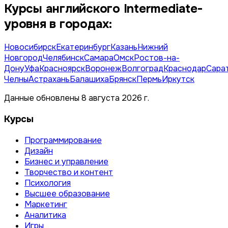
Курсы английского Intermediate-
уровня в городах:
Новосибирск
Екатеринбург
Казань
Нижний
Новгород
Челябинск
Самара
Омск
Ростов-на-
Дону
Уфа
Красноярск
Воронеж
Волгоград
Краснодар
Сара
Челны
Астрахань
Балашиха
Брянск
Пермь
Иркутск
Данные обновлены 8 августа 2026 г.
Курсы
Программирование
Дизайн
Бизнес и управление
Творчество и контент
Психология
Высшее образование
Маркетинг
Аналитика
Игры