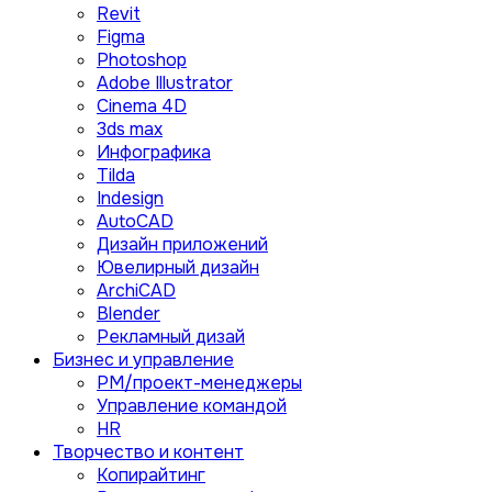
Revit
Figma
Photoshop
Adobe Illustrator
Сinema 4D
3ds max
Инфографика
Tilda
Indesign
AutoCAD
Дизайн приложений
Ювелирный дизайн
ArchiCAD
Blender
Рекламный дизай
Бизнес и управление
PM/проект-менеджеры
Управление командой
HR
Творчество и контент
Копирайтинг