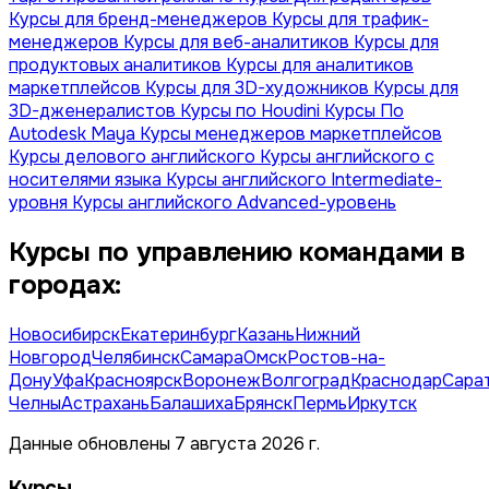
Курсы для бренд-менеджеров
Курсы для трафик-
менеджеров
Курсы для веб-аналитиков
Курсы для
продуктовых аналитиков
Курсы для аналитиков
маркетплейсов
Курсы для 3D-художников
Курсы для
3D-дженералистов
Курсы по Houdini
Курсы По
Autodesk Maya
Курсы менеджеров маркетплейсов
Курсы делового английского
Курсы английского с
носителями языка
Курсы английского Intermediate-
уровня
Курсы английского Advanced-уровень
Курсы по управлению командами в
городах:
Новосибирск
Екатеринбург
Казань
Нижний
Новгород
Челябинск
Самара
Омск
Ростов-на-
Дону
Уфа
Красноярск
Воронеж
Волгоград
Краснодар
Сара
Челны
Астрахань
Балашиха
Брянск
Пермь
Иркутск
Данные обновлены 7 августа 2026 г.
Курсы