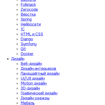
Fullstack
Zerocode
Вёрстка
Spring
Нейросети
1C
HTML и CSS
Django
Symfony
Git
Docker
Дизайн
Веб-дизайн
Дизайн интерьеров
Ландшафтный дизайн
UI/UX дизайн
Motion дизайн
3D-дизайн
Графический дизайн
Дизайн одежды
Мебель