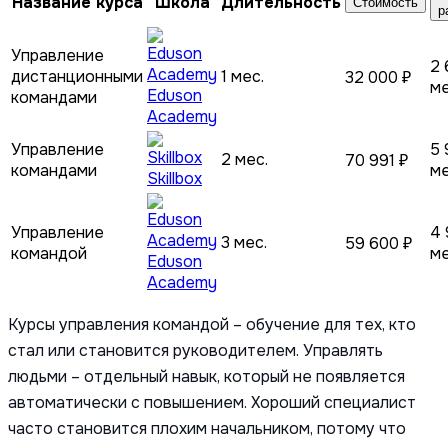
Название курса
Школа
Длительность
Стоимость
р
Управление
2 
дистанционными
1 мес.
32 000 ₽
м
Eduson
командами
Academy
Управление
5 
2 мес.
70 991 ₽
командами
м
Skillbox
Управление
4 
3 мес.
59 600 ₽
командой
м
Eduson
Academy
Курсы управления командой – обучение для тех, кто
стал или становится руководителем. Управлять
людьми – отдельный навык, который не появляется
автоматически с повышением. Хороший специалист
часто становится плохим начальником, потому что