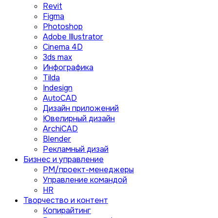
Revit
Figma
Photoshop
Adobe Illustrator
Сinema 4D
3ds max
Инфографика
Tilda
Indesign
AutoCAD
Дизайн приложений
Ювелирный дизайн
ArchiCAD
Blender
Рекламный дизай
Бизнес и управление
PM/проект-менеджеры
Управление командой
HR
Творчество и контент
Копирайтинг