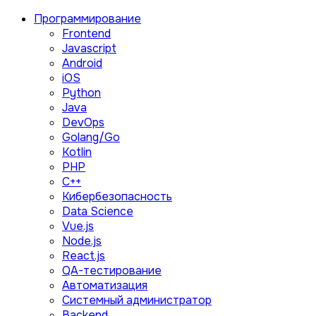
Программирование
Frontend
Javascript
Android
iOS
Python
Java
DevOps
Golang/Go
Kotlin
PHP
C++
Кибербезопасность
Data Science
Vue.js
Node.js
React.js
QA-тестирование
Автоматизация
Системный администратор
Backend