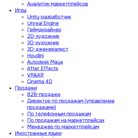
Аналитик маркетплейсов
Игры
Unity-разработчик
Unreal Engine
Геймдизайнер
2D-художник
3D-художник
3D-дженералист
Houdini
Autodesk Maya
After Effects
VR&AR
Cinema 4D
Продажи
B2B-продажи
Директор по продажам (управление
продажами)
По телефонным продажам
По продажам на маркетплейсах
Менеджер по маркетплейсам
Иностранные языки