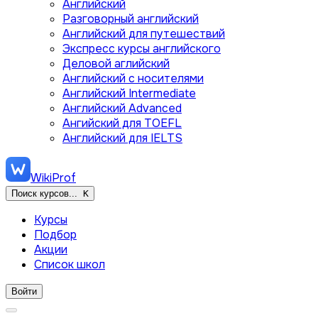
Английский
Разговорный английский
Английский для путешествий
Экспресс курсы английского
Деловой аглийский
Английский с носителями
Английский Intermediate
Английский Advanced
Ангийский для TOEFL
Английский для IELTS
WikiProf
Поиск курсов...
K
Курсы
Подбор
Акции
Список школ
Войти