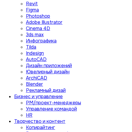
Revit
Figma
Photoshop
Adobe Illustrator
Сinema 4D
3ds max
Инфографика
Tilda
Indesign
AutoCAD
Дизайн приложений
Ювелирный дизайн
ArchiCAD
Blender
Рекламный дизай
Бизнес и управление
PM/проект-менеджеры
Управление командой
HR
Творчество и контент
Копирайтинг