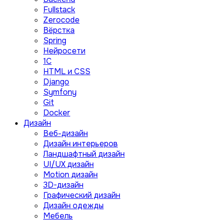
Fullstack
Zerocode
Вёрстка
Spring
Нейросети
1C
HTML и CSS
Django
Symfony
Git
Docker
Дизайн
Веб-дизайн
Дизайн интерьеров
Ландшафтный дизайн
UI/UX дизайн
Motion дизайн
3D-дизайн
Графический дизайн
Дизайн одежды
Мебель