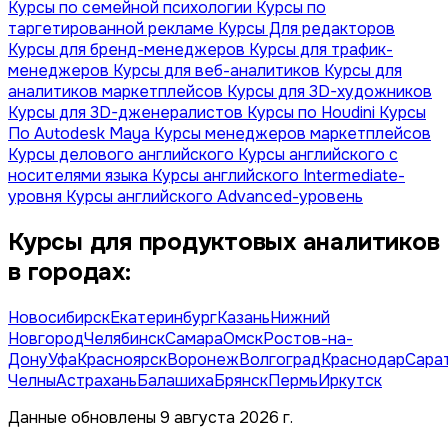
Курсы по семейной психологии
Курсы по
таргетированной рекламе
Курсы Для редакторов
Курсы для бренд-менеджеров
Курсы для трафик-
менеджеров
Курсы для веб-аналитиков
Курсы для
аналитиков маркетплейсов
Курсы для 3D-художников
Курсы для 3D-дженералистов
Курсы по Houdini
Курсы
По Autodesk Maya
Курсы менеджеров маркетплейсов
Курсы делового английского
Курсы английского с
носителями языка
Курсы английского Intermediate-
уровня
Курсы английского Advanced-уровень
Курсы для продуктовых аналитиков
в городах:
Новосибирск
Екатеринбург
Казань
Нижний
Новгород
Челябинск
Самара
Омск
Ростов-на-
Дону
Уфа
Красноярск
Воронеж
Волгоград
Краснодар
Сара
Челны
Астрахань
Балашиха
Брянск
Пермь
Иркутск
Данные обновлены 9 августа 2026 г.