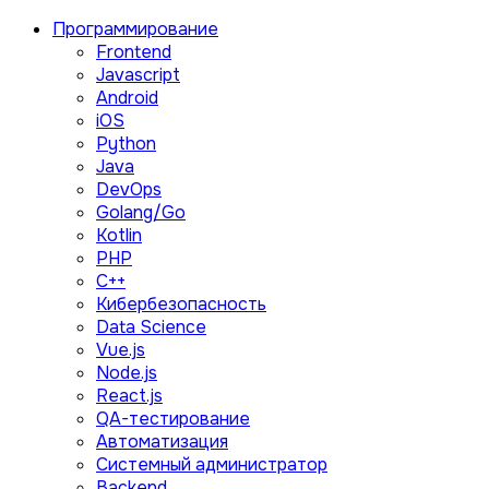
Программирование
Frontend
Javascript
Android
iOS
Python
Java
DevOps
Golang/Go
Kotlin
PHP
C++
Кибербезопасность
Data Science
Vue.js
Node.js
React.js
QA-тестирование
Автоматизация
Системный администратор
Backend