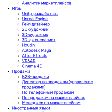
Аналитик маркетплейсов
Игры
Unity-разработчик
Unreal Engine
Геймдизайнер
2D-художник
3D-художник
3D-дженералист
Houdini
Autodesk Maya
After Effects
VR&AR
Cinema 4D
Продажи
B2B-продажи
Директор по продажам (управление
продажами)
По телефонным продажам
По продажам на маркетплейсах
Менеджер по маркетплейсам
Иностранные языки