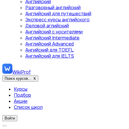
Английский
Разговорный английский
Английский для путешествий
Экспресс курсы английского
Деловой аглийский
Английский с носителями
Английский Intermediate
Английский Advanced
Ангийский для TOEFL
Английский для IELTS
WikiProf
Поиск курсов...
K
Курсы
Подбор
Акции
Список школ
Войти