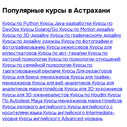
Популярные курсы в Астрахани
Курсы по Python
Курсы Java-разработки
Курсы по
DevOps
Курсы Golang/Go
Курсы по Motion дизайну
Курсы по 3D-дизайну
Курсы по графическому дизайну
Курсы по дизайну одежды
Курсы по фотографии и
фотографированию
Курсы режиссеров
Курсы для
иллюстраторов
Курсы по арт-терапии
Курсы по
детской психологии
Курсы по психологии отношений
Курсы по семейной психологии
Курсы по
таргетированной рекламе
Курсы Для редакторов
Курсы для бренд-менеджеров
Курсы для трафик-
менеджеров
Курсы для веб-аналитиков
Курсы для
аналитиков маркетплейсов
Курсы для 3D-художников
Курсы для 3D-дженералистов
Курсы по Houdini
Курсы
По Autodesk Maya
Курсы менеджеров маркетплейсов
Курсы делового английского
Курсы английского с
носителями языка
Курсы английского Intermediate-
уровня
Курсы английского Advanced-уровень