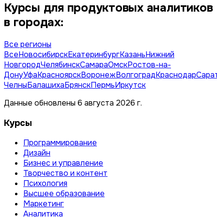
Курсы для продуктовых аналитиков
в городах:
Все регионы
Все
Новосибирск
Екатеринбург
Казань
Нижний
Новгород
Челябинск
Самара
Омск
Ростов-на-
Дону
Уфа
Красноярск
Воронеж
Волгоград
Краснодар
Сара
Челны
Балашиха
Брянск
Пермь
Иркутск
Данные обновлены 6 августа 2026 г.
Курсы
Программирование
Дизайн
Бизнес и управление
Творчество и контент
Психология
Высшее образование
Маркетинг
Аналитика