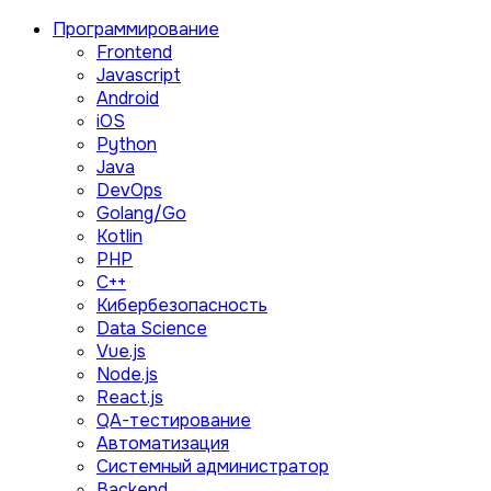
Программирование
Frontend
Javascript
Android
iOS
Python
Java
DevOps
Golang/Go
Kotlin
PHP
C++
Кибербезопасность
Data Science
Vue.js
Node.js
React.js
QA-тестирование
Автоматизация
Системный администратор
Backend