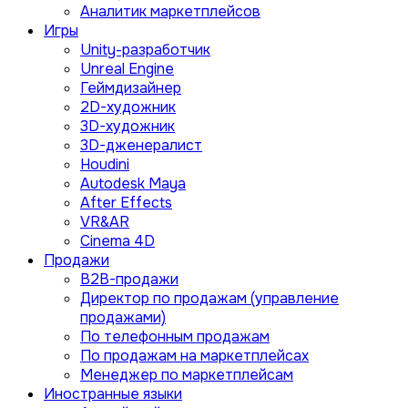
Аналитик маркетплейсов
Игры
Unity-разработчик
Unreal Engine
Геймдизайнер
2D-художник
3D-художник
3D-дженералист
Houdini
Autodesk Maya
After Effects
VR&AR
Cinema 4D
Продажи
B2B-продажи
Директор по продажам (управление
продажами)
По телефонным продажам
По продажам на маркетплейсах
Менеджер по маркетплейсам
Иностранные языки