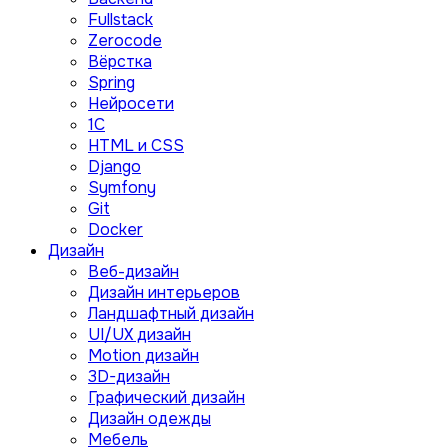
Fullstack
Zerocode
Вёрстка
Spring
Нейросети
1C
HTML и CSS
Django
Symfony
Git
Docker
Дизайн
Веб-дизайн
Дизайн интерьеров
Ландшафтный дизайн
UI/UX дизайн
Motion дизайн
3D-дизайн
Графический дизайн
Дизайн одежды
Мебель