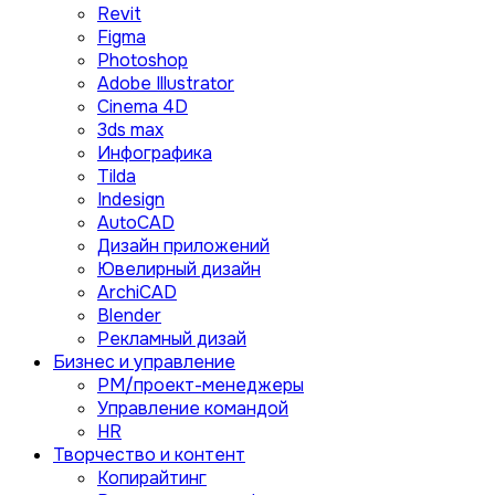
Revit
Figma
Photoshop
Adobe Illustrator
Сinema 4D
3ds max
Инфографика
Tilda
Indesign
AutoCAD
Дизайн приложений
Ювелирный дизайн
ArchiCAD
Blender
Рекламный дизай
Бизнес и управление
PM/проект-менеджеры
Управление командой
HR
Творчество и контент
Копирайтинг