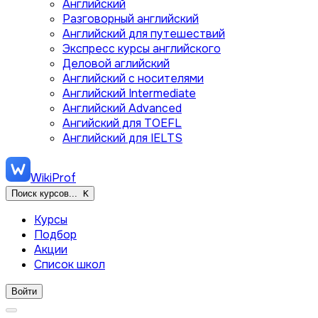
Английский
Разговорный английский
Английский для путешествий
Экспресс курсы английского
Деловой аглийский
Английский с носителями
Английский Intermediate
Английский Advanced
Ангийский для TOEFL
Английский для IELTS
WikiProf
Поиск курсов...
K
Курсы
Подбор
Акции
Список школ
Войти