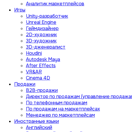
Аналитик маркетплейсов
Игры
Unity-разработчик
Unreal Engine
Геймдизайнер
2D-художник
3D-художник
3D-дженералист
Houdini
Autodesk Maya
After Effects
VR&AR
Cinema 4D
Продажи
B2B-продажи
Директор по продажам (управление продажа
По телефонным продажам
По продажам на маркетплейсах
Менеджер по маркетплейсам
Иностранные языки
Английский