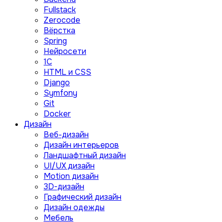
Fullstack
Zerocode
Вёрстка
Spring
Нейросети
1C
HTML и CSS
Django
Symfony
Git
Docker
Дизайн
Веб-дизайн
Дизайн интерьеров
Ландшафтный дизайн
UI/UX дизайн
Motion дизайн
3D-дизайн
Графический дизайн
Дизайн одежды
Мебель