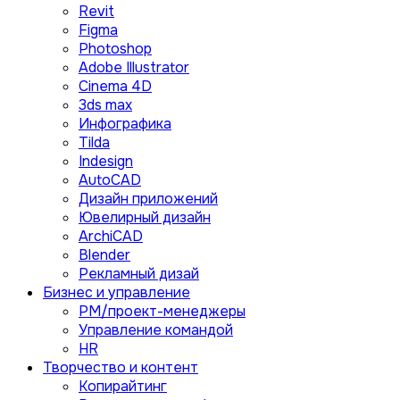
Revit
Figma
Photoshop
Adobe Illustrator
Сinema 4D
3ds max
Инфографика
Tilda
Indesign
AutoCAD
Дизайн приложений
Ювелирный дизайн
ArchiCAD
Blender
Рекламный дизай
Бизнес и управление
PM/проект-менеджеры
Управление командой
HR
Творчество и контент
Копирайтинг