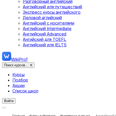
Разговорный английский
Английский для путешествий
Экспресс курсы английского
Деловой аглийский
Английский с носителями
Английский Intermediate
Английский Advanced
Ангийский для TOEFL
Английский для IELTS
WikiProf
Поиск курсов...
K
Курсы
Подбор
Акции
Список школ
Войти