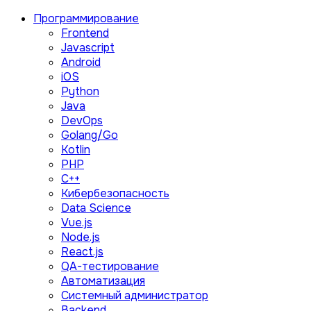
Программирование
Frontend
Javascript
Android
iOS
Python
Java
DevOps
Golang/Go
Kotlin
PHP
C++
Кибербезопасность
Data Science
Vue.js
Node.js
React.js
QA-тестирование
Автоматизация
Системный администратор
Backend