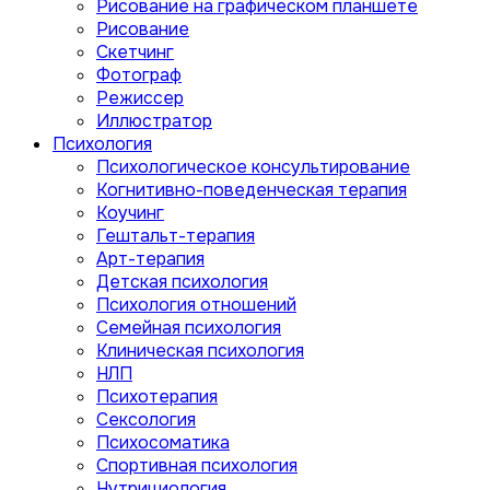
Рисование на графическом планшете
Рисование
Скетчинг
Фотограф
Режиссер
Иллюстратор
Психология
Психологическое консультирование
Когнитивно-поведенческая терапия
Коучинг
Гештальт-терапия
Арт-терапия
Детская психология
Психология отношений
Семейная психология
Клиническая психология
НЛП
Психотерапия
Сексология
Психосоматика
Спортивная психология
Нутрициология