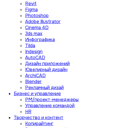
Revit
Figma
Photoshop
Adobe Illustrator
Сinema 4D
3ds max
Инфографика
Tilda
Indesign
AutoCAD
Дизайн приложений
Ювелирный дизайн
ArchiCAD
Blender
Рекламный дизай
Бизнес и управление
PM/проект-менеджеры
Управление командой
HR
Творчество и контент
Копирайтинг