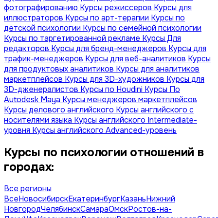
фотографированию
Курсы режиссеров
Курсы для
иллюстраторов
Курсы по арт-терапии
Курсы по
детской психологии
Курсы по семейной психологии
Курсы по таргетированной рекламе
Курсы Для
редакторов
Курсы для бренд-менеджеров
Курсы для
трафик-менеджеров
Курсы для веб-аналитиков
Курсы
для продуктовых аналитиков
Курсы для аналитиков
маркетплейсов
Курсы для 3D-художников
Курсы для
3D-дженералистов
Курсы по Houdini
Курсы По
Autodesk Maya
Курсы менеджеров маркетплейсов
Курсы делового английского
Курсы английского с
носителями языка
Курсы английского Intermediate-
уровня
Курсы английского Advanced-уровень
Курсы по психологии отношений в
городах:
Все регионы
Все
Новосибирск
Екатеринбург
Казань
Нижний
Новгород
Челябинск
Самара
Омск
Ростов-на-