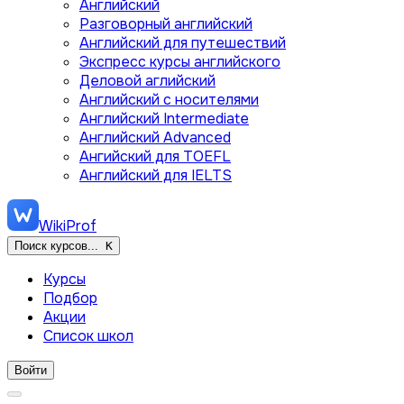
Английский
Разговорный английский
Английский для путешествий
Экспресс курсы английского
Деловой аглийский
Английский с носителями
Английский Intermediate
Английский Advanced
Ангийский для TOEFL
Английский для IELTS
WikiProf
Поиск курсов...
K
Курсы
Подбор
Акции
Список школ
Войти