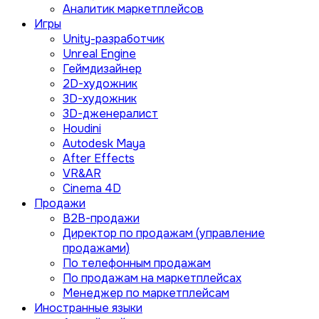
Аналитик маркетплейсов
Игры
Unity-разработчик
Unreal Engine
Геймдизайнер
2D-художник
3D-художник
3D-дженералист
Houdini
Autodesk Maya
After Effects
VR&AR
Cinema 4D
Продажи
B2B-продажи
Директор по продажам (управление
продажами)
По телефонным продажам
По продажам на маркетплейсах
Менеджер по маркетплейсам
Иностранные языки