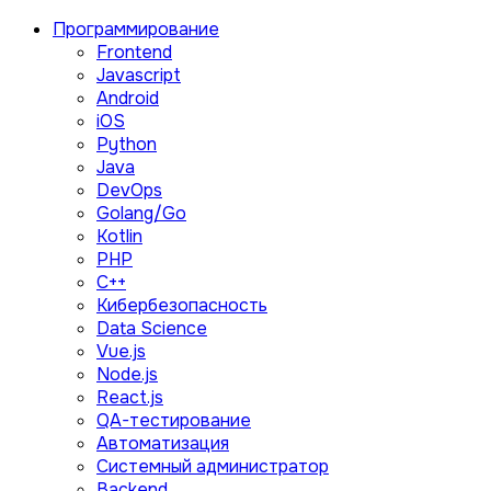
Программирование
Frontend
Javascript
Android
iOS
Python
Java
DevOps
Golang/Go
Kotlin
PHP
C++
Кибербезопасность
Data Science
Vue.js
Node.js
React.js
QA-тестирование
Автоматизация
Системный администратор
Backend