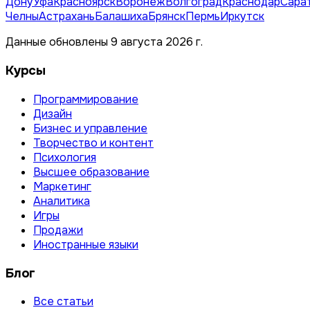
Дону
Уфа
Красноярск
Воронеж
Волгоград
Краснодар
Сара
Челны
Астрахань
Балашиха
Брянск
Пермь
Иркутск
Данные обновлены 9 августа 2026 г.
Курсы
Программирование
Дизайн
Бизнес и управление
Творчество и контент
Психология
Высшее образование
Маркетинг
Аналитика
Игры
Продажи
Иностранные языки
Блог
Все статьи