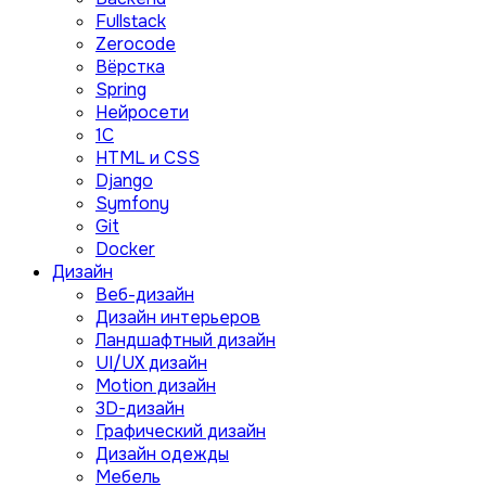
Fullstack
Zerocode
Вёрстка
Spring
Нейросети
1C
HTML и CSS
Django
Symfony
Git
Docker
Дизайн
Веб-дизайн
Дизайн интерьеров
Ландшафтный дизайн
UI/UX дизайн
Motion дизайн
3D-дизайн
Графический дизайн
Дизайн одежды
Мебель