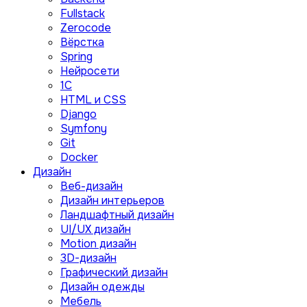
Fullstack
Zerocode
Вёрстка
Spring
Нейросети
1C
HTML и CSS
Django
Symfony
Git
Docker
Дизайн
Веб-дизайн
Дизайн интерьеров
Ландшафтный дизайн
UI/UX дизайн
Motion дизайн
3D-дизайн
Графический дизайн
Дизайн одежды
Мебель