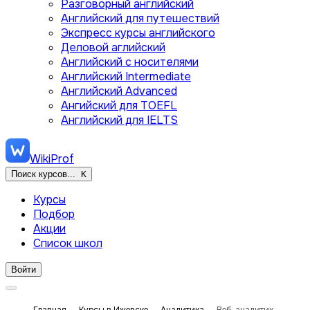
Разговорный английский
Английский для путешествий
Экспресс курсы английского
Деловой аглийский
Английский с носителями
Английский Intermediate
Английский Advanced
Ангийский для TOEFL
Английский для IELTS
WikiProf
Поиск курсов...
K
Курсы
Подбор
Акции
Список школ
Войти