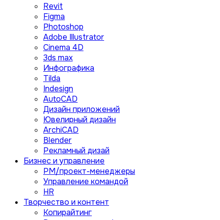
Revit
Figma
Photoshop
Adobe Illustrator
Сinema 4D
3ds max
Инфографика
Tilda
Indesign
AutoCAD
Дизайн приложений
Ювелирный дизайн
ArchiCAD
Blender
Рекламный дизай
Бизнес и управление
PM/проект-менеджеры
Управление командой
HR
Творчество и контент
Копирайтинг