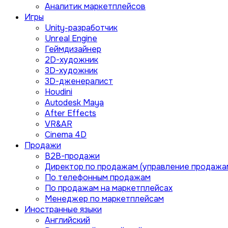
Аналитик маркетплейсов
Игры
Unity-разработчик
Unreal Engine
Геймдизайнер
2D-художник
3D-художник
3D-дженералист
Houdini
Autodesk Maya
After Effects
VR&AR
Cinema 4D
Продажи
B2B-продажи
Директор по продажам (управление продажа
По телефонным продажам
По продажам на маркетплейсах
Менеджер по маркетплейсам
Иностранные языки
Английский