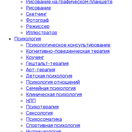
Рисование на графическом планшете
Рисование
Скетчинг
Фотограф
Режиссер
Иллюстратор
Психология
Психологическое консультирование
Когнитивно-поведенческая терапия
Коучинг
Гештальт-терапия
Арт-терапия
Детская психология
Психология отношений
Семейная психология
Клиническая психология
НЛП
Психотерапия
Сексология
Психосоматика
Спортивная психология
Нутрициология