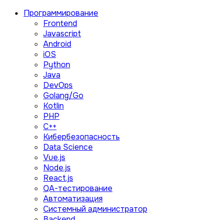
Программирование
Frontend
Javascript
Android
iOS
Python
Java
DevOps
Golang/Go
Kotlin
PHP
C++
Кибербезопасность
Data Science
Vue.js
Node.js
React.js
QA-тестирование
Автоматизация
Системный администратор
Backend