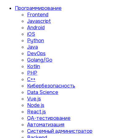
Программирование
Frontend
Javascript
Android
iOS
Python
Java
DevOps
Golang/Go
Kotlin
PHP
C++
Кибербезопасность
Data Science
Vue.js
Node.js
React.js
QA-тестирование
Автоматизация
Системный администратор
Backend