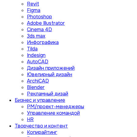
Revit
Figma
Photoshop
Adobe Illustrator
Сinema 4D
3ds max
Инфографика
Tilda
Indesign
AutoCAD
Дизайн приложений
Ювелирный дизайн
ArchiCAD
Blender
Рекламный дизай
Бизнес и управление
PM/проект-менеджеры
Управление командой
HR
Творчество и контент
Копирайтинг