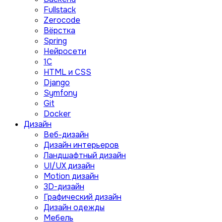
Fullstack
Zerocode
Вёрстка
Spring
Нейросети
1C
HTML и CSS
Django
Symfony
Git
Docker
Дизайн
Веб-дизайн
Дизайн интерьеров
Ландшафтный дизайн
UI/UX дизайн
Motion дизайн
3D-дизайн
Графический дизайн
Дизайн одежды
Мебель