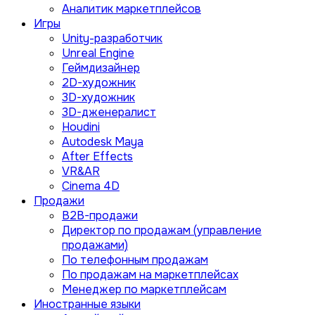
Аналитик маркетплейсов
Игры
Unity-разработчик
Unreal Engine
Геймдизайнер
2D-художник
3D-художник
3D-дженералист
Houdini
Autodesk Maya
After Effects
VR&AR
Cinema 4D
Продажи
B2B-продажи
Директор по продажам (управление
продажами)
По телефонным продажам
По продажам на маркетплейсах
Менеджер по маркетплейсам
Иностранные языки