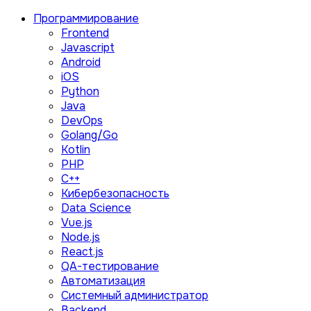
Программирование
Frontend
Javascript
Android
iOS
Python
Java
DevOps
Golang/Go
Kotlin
PHP
C++
Кибербезопасность
Data Science
Vue.js
Node.js
React.js
QA-тестирование
Автоматизация
Системный администратор
Backend